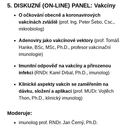
5. DISKUZNÍ (ON-LINE) PANEL: Vakcíny
O očkování obecně a koronavirových
vakcínách zvláště
(prof. Ing. Peter Šebo, Csc.,
mikrobiolog)
Adenoviry jako vakcínové vektory
(prof. Tomáš
Hanke, BSc, MSc, Ph.D., profesor vakcinační
imunologie)
Imunitní odpověď na vakcíny a přirozenou
infekci
(RNDr. Karel Drbal, Ph.D., imunolog)
Klinické aspekty vakcín se zaměřením na
dávku, složení a aplikaci
(prof. MUDr. Vojtěch
Thon, Ph.D., klinický imunolog)
Moderuje:
imunolog prof. RNDr. Jan Černý, Ph.D.