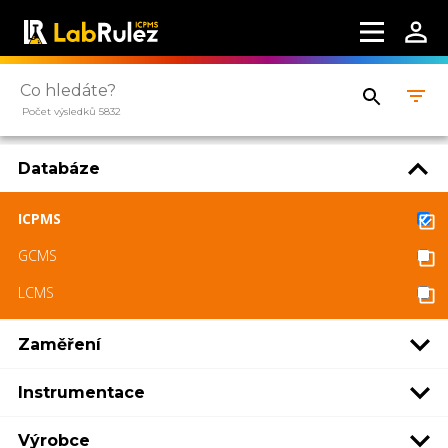
Počet výsledků 5832
Databáze
ICPMS
GCMS
LCMS
Zaměření
Instrumentace
Výrobce