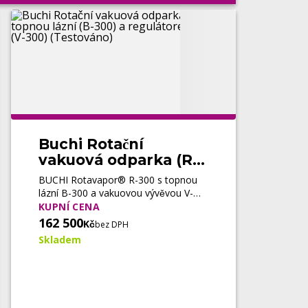
Buchi Rotační
vakuová odparka (R-
300) s topnou lázní
BUCHI Rotavapor® R-300 s topnou
(B-300) a
lázní B-300 a vakuovou vývěvou V-
regulátorem vakua
300 představuje modulární systém
KUPNÍ CENA
pro automatizované laboratorní
(V-300) (Testováno)
162 500
Kč
bez DPH
odpařování. Nabízí přesnou regulaci
Skladem
vakua, inteligentní řízení procesu,
vysokou flexibilitu konfigurace a
spolehlivý provoz při destilaci,
koncentraci i syntéze.