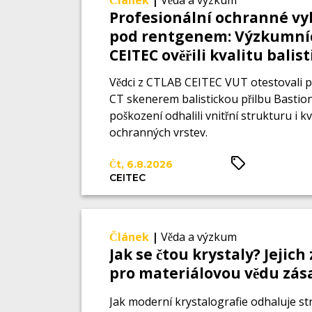
Článek
|
Věda a výzkum
Profesionální ochranné vy
pod rentgenem: Výzkumníc
CEITEC ověřili kvalitu balis
přilby bez jediného řezu
Vědci z CTLAB CEITEC VUT otestovali
CT skenerem balistickou přilbu Bastion
poškození odhalili vnitřní strukturu i kv
ochranných vrstev.
Čt, 6.8.2026
CEITEC
Článek
|
Věda a výzkum
Jak se čtou krystaly? Jejich
pro materiálovou vědu zás
Jak moderní krystalografie odhaluje s