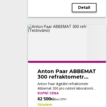
Detail
Anton Paar ABBEMAT
300 refraktometr
(Testováno)
Anton Paar digitální refraktometr
Abbemat 300 pro rutinní laboratorní
měření indexu lomu a koncentrace.
KUPNÍ CENA
Nabízí Peltierovu regulaci teploty, více
62 500
Kč
bez DPH
než 120 metod, vysokou přesnost a
Skladem
široké využití při kontrole kvality v