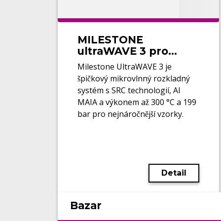
MILESTONE
ultraWAVE 3 pro
mikrovlnný rozklad
Milestone UltraWAVE 3 je
špičkový mikrovlnný rozkladný
systém s SRC technologií, AI
MAIA a výkonem až 300 °C a 199
bar pro nejnáročnější vzorky.
Detail
Bazar