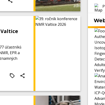
P
Web
Valtice
77 účastníků
 NMR, EPR a
významných