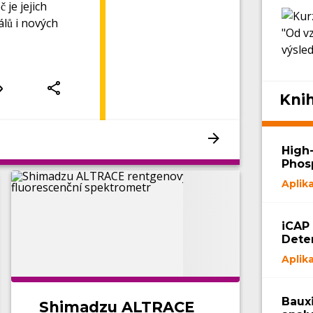
 je jejich
álů i nových
Kni
High
Phos
Ferti
Aplik
iCAP
Dete
in B
Aplik
Bauxi
Shimadzu ALTRACE