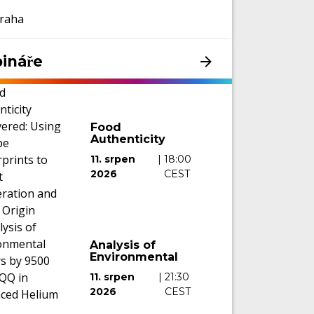
raha
ináře
Food
Authenticity
Uncovered:
11. srpen
|
18:00
Using Isotope
2026
CEST
Fingerprints to
Detect
Adulteration
and Verify
Origin
Analysis of
Environmental
Waters by
11. srpen
|
21:30
9500 ICP-QQQ
2026
CEST
in Advanced
Helium Mode