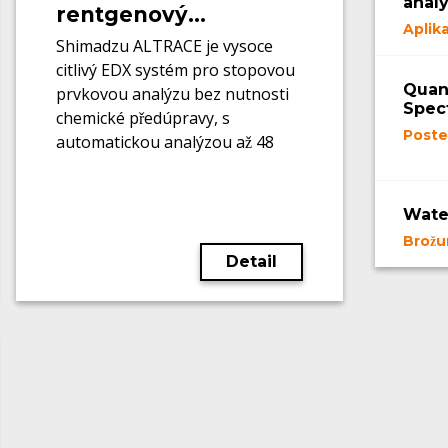
anal
rentgenový
Aplik
fluorescenční
Shimadzu ALTRACE je vysoce
spektrometr
citlivý EDX systém pro stopovou
Quan
prvkovou analýzu bez nutnosti
Spec
chemické předúpravy, s
Poste
automatickou analýzou až 48
vzorků a detekcí od sub-ppm
úrovní.
Wate
Brožu
Detail