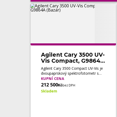
Agilent Cary 3500 UV-
Vis Compact, G9864A
(Bazar)
Agilent Cary 3500 Compact UV-Vis je
dvoupaprskový spektrofotometr s
xenonovou lampou a integrovaným
KUPNÍ CENA
Peltierovým systémem pro přesná
212 500
Kč
bez DPH
UV-Vis měření při laboratorní i řízené
Skladem
teplotě.