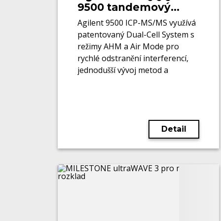
9500 tandemový
hmotnostní
Agilent 9500 ICP-MS/MS využívá
spektrometr s
patentovaný Dual-Cell System s
indukčně vázaným
režimy AHM a Air Mode pro
plazmatem
rychlé odstranění interferencí,
jednodušší vývoj metod a
spolehlivou analýzu stopových
prvků v náročných matricích.
Detail