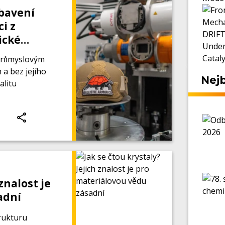
bavení
i z
tické
 průmyslovým
 a bez jejího
Nejb
alitu
 znalost je
adní
trukturu