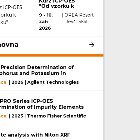
Kurz ICP-OES
"Od vzorku k
výsledku"
9 - 10.
|
OREA Resort
září
Devět Skal
2026
hovna
-Precision Determination of
phorus and Potassium in
lizers by ICP-OES
ace
| 2026 | Agilent Technologies
 PRO Series ICP-OES
rmination of Impurity Elements
attery-Grade NMP
ace
| 2023 | Thermo Fisher Scientific
te analysis with Niton XRF