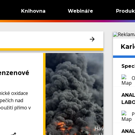
Knihovna
Webináře
Produk
Kari
Speci
benzenové
O
mické oxidace
ANAL
pečích nad
LAB
oužití přímo v
P
ANAL