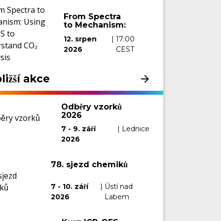
From Spectra
to Mechanism:
Using DRIFTS
12. srpen
|
17:00
to Understand
2026
CEST
CO₂ Catalysis
ližší akce
Odběry vzorků
2026
7 - 9. září
|
Lednice
2026
78. sjezd chemiků
7 - 10. září
|
Ústí nad
2026
Labem