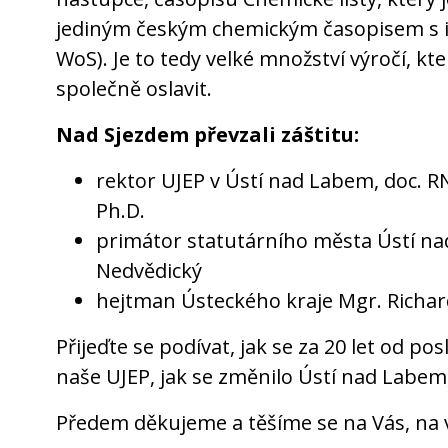
jediným českým chemickým časopisem s i
WoS). Je to tedy velké množství výročí, k
společně oslavit.
Nad Sjezdem převzali záštitu:
rektor UJEP v Ústí nad Labem, doc. RN
Ph.D.
primátor statutárního města Ústí na
Nedvědický
hejtman Ústeckého kraje Mgr. Richar
Přijeďte se podívat, jak se za 20 let od po
naše UJEP, jak se změnilo Ústí nad Labem, 
Předem děkujeme a těšíme se na Vás, na 