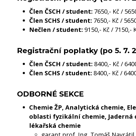
Člen ČSCH / student:
7650,- Kč / 5650
Člen SCHS / student:
7650,- Kč / 5650
Nečlen / student:
9150,- Kč / 7150,- 
Registrační poplatky (po 5. 7. 
Člen ČSCH / student:
8400,- Kč / 6400
Člen SCHS / student:
8400,- Kč / 6400
ODBORNÉ SEKCE
Chemie ŽP, Analytická chemie, El
oblasti fyzikální chemie, Jaderná
lékařská chemie
garant prof. Ing. Tomáš Navrátil