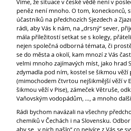
Víme, že situace v české vědě není v posl
peněz není mnoho. O tom, koneckonců, svě
účastníků na předchozích Sjezdech a Zjaz
rádi, aby Vás k nám, na „drsný“ sever, přije
mála příležitostí setkat se s kolegy, přátel
nejen společná odborná témata, či prostě 
se do města a okolí, kam mnozí z Vás často
velmi mnoho zajímavých míst, jako hrad 
zdymadla pod ním, kostel se šikmou věží
(mimochodem čtvrtou nejšikmější věží v E
šikmou věží v Pise), zámeček Větruše, odk
Vaňovským vodopádům, …, a mnoho další
Rádi bychom navázali na všechny předcho
chemiků v Čechách i na Slovensku. Odborn
aby se „v nich našlo“ co nejvíce z Vás se