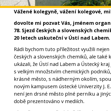
Vážené kolegyně, vážení kolegové, mil
dovolte mi pozvat Vás, jménem organi
78. Sjezd českých a slovenských chemi
20 letech uskuteční v Ústí nad Labem.
Rádi bychom tuto příležitost využili nej
českých a slovenských chemiků, ale tak
ukázali, že Ústí nad Labem a Ústecký kraj
s velkým množstvím chemických podniků, al
krásné město, s nádherným okolím, spou
novým kampusem ústecké Univerzity J. E. 
není jen drsné město plné perníku a jiných
době prezentováno v mediích.