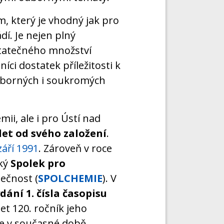
, který je vhodný jak pro
dí. Je nejen plný
statečného množství
íci dostatek příležitosti k
dborných i soukromých
ii, ale i pro Ústí nad
let od svého založení
.
září 1991
. Zároveň v roce
cký
Spolek pro
lečnost (
SPOLCHEMIE
). V
ydání 1. čísla časopisu
et 120. ročník jeho
je v současné době