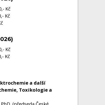
,- Kč
,- Kč
Kč
2026)
,- Kč
,- Kč
ektrochemie a další
 chemie, Toxikologie a
, PhD. (předseda České