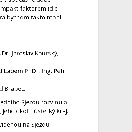
mpakt faktorem (dle
terá bychom takto mohli
Dr. Jaroslav Koutský,
d Labem PhDr. Ing. Petr
d Brabec.
sledního Sjezdu rozvinula
jeho okolí i ústecký kraj.
viděnou na Sjezdu.