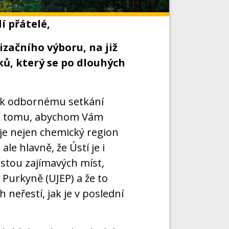
í přátelé,
začního výboru, na již
ků, který se po dlouhých
en k odbornému setkání
é k tomu, abychom Vám
 je nejen chemický region
e hlavně, že Ústí je i
stou zajímavých míst,
Purkyně (UJEP) a že to
 neřestí, jak je v poslední