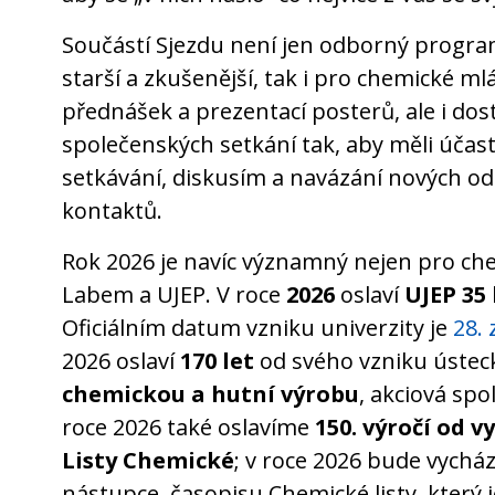
Součástí Sjezdu není jen odborný program
starší a zkušenější, tak i pro chemické mlá
přednášek a prezentací posterů, ale i do
společenských setkání tak, aby měli účastn
setkávání, diskusím a navázání nových o
kontaktů.
Rok 2026 je navíc významný nejen pro chem
Labem a UJEP. V roce
2026
oslaví
UJEP 35 
Oficiálním datum vzniku univerzity je
28. 
2026 oslaví
170 let
od svého vzniku úste
chemickou a hutní výrobu
, akciová spo
roce 2026 také oslavíme
150. výročí od v
Listy Chemické
; v roce 2026 bude vycház
nástupce, časopisu Chemické listy, který 