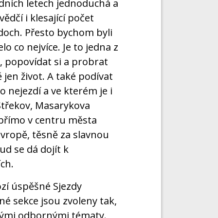
edních letech jednoduchá a
dčí i klesající počet
doch. Přesto bychom byli
lo co nejvíce. Je to jedna z
i, popovídat si a probrat
jen život. A také podívat
 nejezdí a ve kterém je i
Střekov, Masarykova
 přímo v centru města
vropě, těsně za slavnou
ud se dá dojít k
ch.
zí úspěšné Sjezdy
é sekce jsou zvoleny tak,
 svými odbornými tématy.