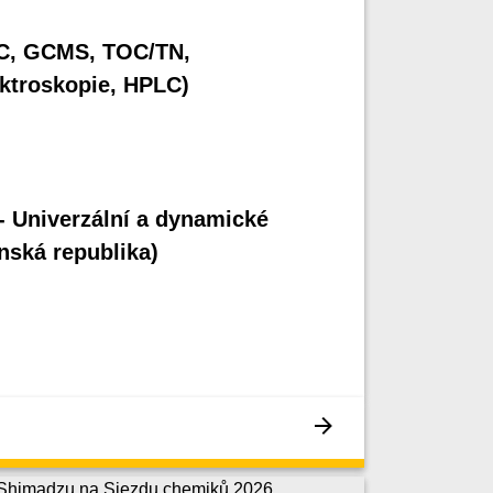
GC, GCMS, TOC/TN,
ektroskopie, HPLC)
- Univerzální a dynamické
nská republika)