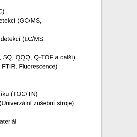
C)
detekcí (GC/MS,
 detekcí (LC/MS,
, SQ, QQQ, Q-TOF a další)
, FTIR, Fluorescence)
síku (TOC/TN)
(Univerzální zušební stroje)
teriál