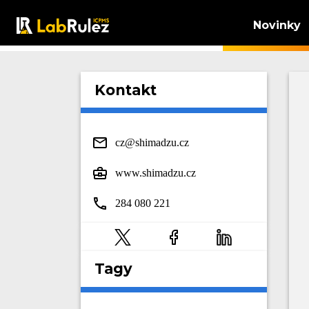
Novinky
Kontakt
cz@shimadzu.cz
www.shimadzu.cz
284 080 221
Tagy