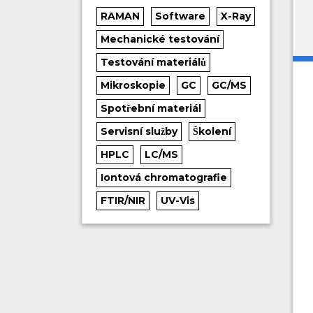
RAMAN
Software
X-Ray
Mechanické testování
Testování materiálů
Mikroskopie
GC
GC/MS
Spotřební materiál
Servisní služby
Školení
HPLC
LC/MS
Iontová chromatografie
FTIR/NIR
UV-Vis