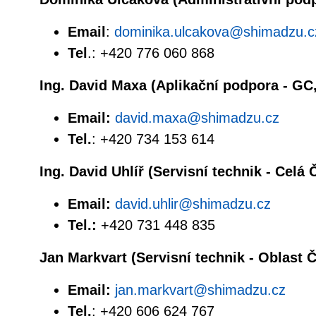
Email
:
dominika.ulcakova@shimadzu.c
Tel
.: +420 776 060 868
Ing. David Maxa (Aplikační podpora - G
Email:
david.maxa@shimadzu.cz
Tel.
: +420 734 153 614
Ing. David Uhlíř (Servisní technik - Celá 
Email:
david.uhlir@shimadzu.cz
Tel.:
+420 731 448 835
Jan Markvart (Servisní technik - Oblast 
Email:
jan.markvart@shimadzu.cz
Tel.
: +420 606 624 767