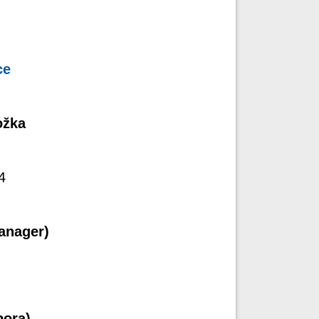
ce
ožka
4
anager)
pora)