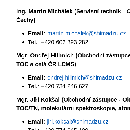
Ing. Martin Michálek (Servisní technik -
Čechy)
Email:
martin.michalek@shimadzu.cz
Tel.
: +420 602 393 282
Mgr. Ondřej Hillmich (Obchodní zástupc
TOC a celá ČR LCMS)
Email:
ondrej.hillmich@shimadzu.cz
Tel.
: +420 734 246 627
Mgr. Jiří Kokšal (Obchodní zástupce - 
TOC/TN, molekulární spektroskopie, ato
Email
:
jiri.koksal@shimadzu.cz