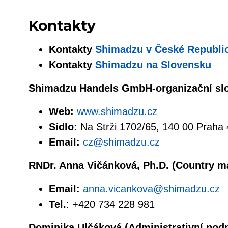
Kontakty
Kontakty
Shimadzu v České Republi
Kontakty
Shimadzu na Slovensku
Shimadzu Handels GmbH-organizační sl
Web:
www.shimadzu.cz
Sídlo:
Na Strži 1702/65, 140 00 Praha 
Email:
cz@shimadzu.cz
RNDr. Anna Vičánková, Ph.D. (Country m
Email:
anna.vicankova@shimadzu.cz
Tel.
: +420 734 228 981
Dominika Ulčáková (Administrativní pod