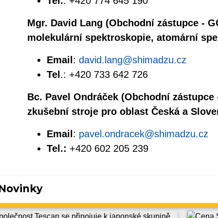
Tel.
: +420 774 645 190
Mgr. David Lang (Obchodní zástupce - 
molekulární spektroskopie, atomární sp
Email
:
david.lang@shimadzu.cz
Tel
.: +420 733 642 726
Bc. Pavel Ondráček (Obchodní zástupce 
zkušební stroje pro oblast Česká a Slove
Email
:
pavel.ondracek@shimadzu.cz
Tel.:
+420 602 205 239
Novinky