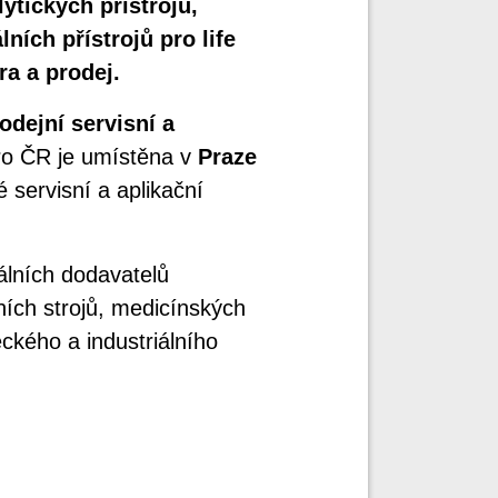
ytických přístrojů,
lních přístrojů pro life
ra a prodej.
odejní servisní a
pro ČR je umístěna v
Praze
é servisní a aplikační
álních dodavatelů
ních strojů, medicínských
eckého a industriálního