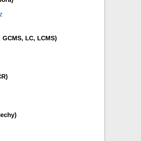
z
C, GCMS, LC, LCMS)
ČR)
Čechy)