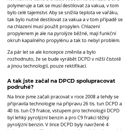
polymeruje a tak se musí destilovat za vakua, v tom
bylo celé tajemství. Aby se snížila teplota ve vařáku,
tak bylo nutné destilovat za vakua a v tom případě se
na chlazení musí použít propylen. Chlazení
propylenem je ale na pyrolýze běžné, mají funkční
okruh kapalného propylénu a tak to nebyl problém.
Za pár let se ale koncepce změnila a bylo
rozhodnuto, že se bude vyrábět DCPD v nižší čistotě
a jinou technologií, pouze rektifikací.
A tak jste začal na DPCD spolupracovat
podruhé?
Na lince jsme začali pracovat v roce 2008 a tehdy se
připravila technologie na přípravu 26 tis. tun DCPD a
40 tis. tun C9 frakce, vstupem pro technologii DCPD
byl lehký pyrolýzní benzin a pro C9 frakci těžký
pyrolýzní benzin. V lince DCPD byly navržené 4