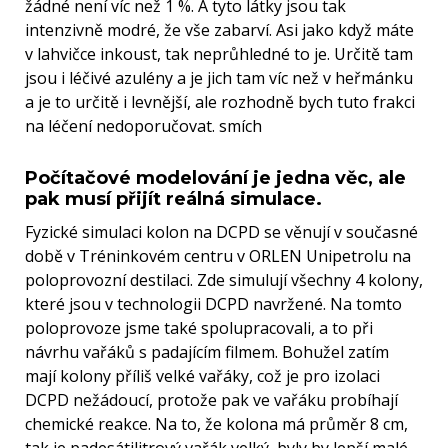
žádné není víc než 1 %. A tyto látky jsou tak
intenzivně modré, že vše zabarví. Asi jako když máte
v lahvičce inkoust, tak neprůhledné to je. Určitě tam
jsou i léčivé azulény a je jich tam víc než v heřmánku
a je to určitě i levnější, ale rozhodně bych tuto frakci
na léčení nedoporučovat. smích
Počítačové modelování je jedna věc, ale
pak musí přijít reálná simulace.
Fyzické simulaci kolon na DCPD se věnují v současné
době v Tréninkovém centru v ORLEN Unipetrolu na
poloprovozní destilaci. Zde simulují všechny 4 kolony,
které jsou v technologii DCPD navržené. Na tomto
poloprovoze jsme také spolupracovali, a to při
návrhu vařáků s padajícím filmem. Bohužel zatím
mají kolony příliš velké vařáky, což je pro izolaci
DCPD nežádoucí, protože pak ve vařáku probíhají
chemické reakce. Na to, že kolona má průměr 8 cm,
tak je padesátilitrový vařák velký, byly by lepší malé