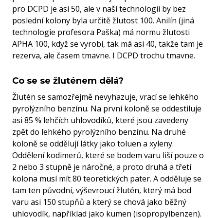
pro DCPD je asi 50, ale v naší technologii by bez
poslední kolony byla určitě žlutost 100. Anilín (jiná
technologie profesora Paška) má normu žlutosti
APHA 100, když se vyrobí, tak má asi 40, takže tam je
rezerva, ale časem tmavne. I DCPD trochu tmavne.
Co se se žluténem dělá?
Žlutén se samozřejmě nevyhazuje, vrací se lehkého
pyrolýzního benzínu. Na první koloně se oddestiluje
asi 85 % lehčích uhlovodíků, které jsou zavedeny
zpět do lehkého pyrolýzního benzínu. Na druhé
koloně se oddělují látky jako toluen a xyleny.
Oddělení kodimerů, které se bodem varu liší pouze o
2 nebo 3 stupně je náročné, a proto druhá a třetí
kolona musí mít 80 teoretických pater. A odděluje se
tam ten původní, výševroucí žlutén, který má bod
varu asi 150 stupňů a který se chová jako běžný
uhlovodík, například jako kumen (isopropylbenzen).