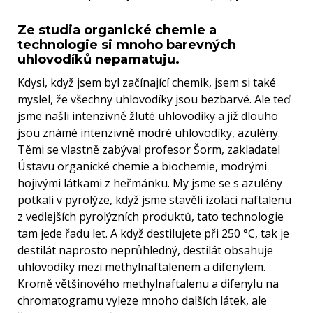
Ze studia organické chemie a
technologie si mnoho barevných
uhlovodíků nepamatuju.
Kdysi, když jsem byl začínající chemik, jsem si také
myslel, že všechny uhlovodíky jsou bezbarvé. Ale teď
jsme našli intenzivně žluté uhlovodíky a již dlouho
jsou známé intenzivně modré uhlovodíky, azulény.
Těmi se vlastně zabýval profesor Šorm, zakladatel
Ústavu organické chemie a biochemie, modrými
hojivými látkami z heřmánku. My jsme se s azulény
potkali v pyrolýze, když jsme stavěli izolaci naftalenu
z vedlejších pyrolýzních produktů, tato technologie
tam jede řadu let. A když destilujete při 250 °C, tak je
destilát naprosto neprůhledný, destilát obsahuje
uhlovodíky mezi methylnaftalenem a difenylem.
Kromě většinového methylnaftalenu a difenylu na
chromatogramu vyleze mnoho dalších látek, ale