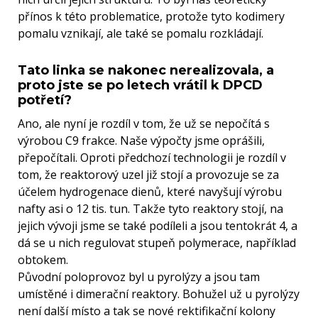
přínos k této problematice, protože tyto kodimery
pomalu vznikají, ale také se pomalu rozkládají.
Tato linka se nakonec nerealizovala, a
proto jste se po letech vrátil k DPCD
potřetí?
Ano, ale nyní je rozdíl v tom, že už se nepočítá s
výrobou C9 frakce. Naše výpočty jsme oprášili,
přepočítali. Oproti předchozí technologii je rozdíl v
tom, že reaktorový uzel již stojí a provozuje se za
účelem hydrogenace dienů, které navyšují výrobu
nafty asi o 12 tis. tun. Takže tyto reaktory stojí, na
jejich vývoji jsme se také podíleli a jsou tentokrát 4, a
dá se u nich regulovat stupeň polymerace, například
obtokem.
Původní poloprovoz byl u pyrolýzy a jsou tam
umístěné i dimerační reaktory. Bohužel už u pyrolýzy
není další místo a tak se nové rektifikační kolony