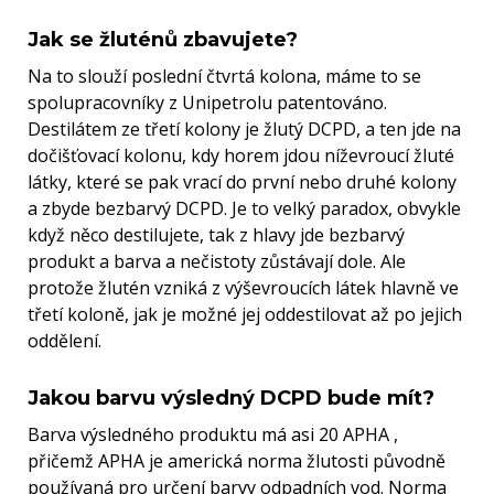
Jak se žluténů zbavujete?
Na to slouží poslední čtvrtá kolona, máme to se
spolupracovníky z Unipetrolu patentováno.
Destilátem ze třetí kolony je žlutý DCPD, a ten jde na
dočišťovací kolonu, kdy horem jdou níževroucí žluté
látky, které se pak vrací do první nebo druhé kolony
a zbyde bezbarvý DCPD. Je to velký paradox, obvykle
když něco destilujete, tak z hlavy jde bezbarvý
produkt a barva a nečistoty zůstávají dole. Ale
protože žlutén vzniká z výševroucích látek hlavně ve
třetí koloně, jak je možné jej oddestilovat až po jejich
oddělení.
Jakou barvu výsledný DCPD bude mít?
Barva výsledného produktu má asi 20 APHA ,
přičemž APHA je americká norma žlutosti původně
používaná pro určení barvy odpadních vod. Norma