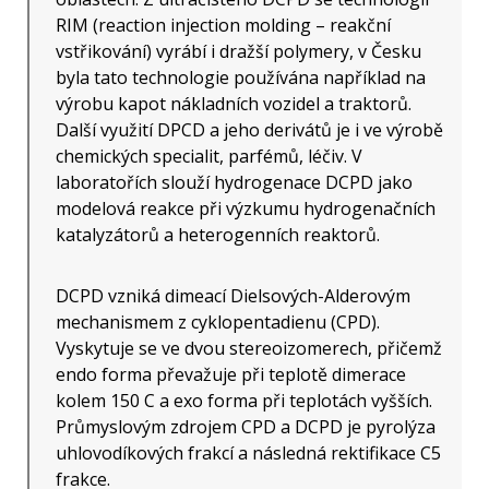
RIM (reaction injection molding – reakční
vstřikování) vyrábí i dražší polymery, v Česku
byla tato technologie používána například na
výrobu kapot nákladních vozidel a traktorů.
Další využití DPCD a jeho derivátů je i ve výrobě
chemických specialit, parfémů, léčiv. V
laboratořích slouží hydrogenace DCPD jako
modelová reakce při výzkumu hydrogenačních
katalyzátorů a heterogenních reaktorů.
DCPD vzniká dimeací Dielsových-Alderovým
mechanismem z cyklopentadienu (CPD).
Vyskytuje se ve dvou stereoizomerech, přičemž
endo forma převažuje při teplotě dimerace
kolem 150 C a exo forma při teplotách vyšších.
Průmyslovým zdrojem CPD a DCPD je pyrolýza
uhlovodíkových frakcí a následná rektifikace C5
frakce.