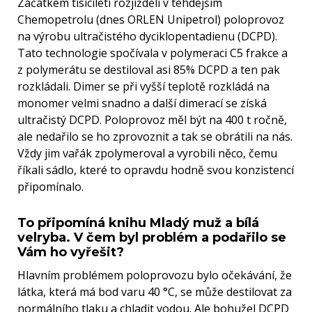
Začátkem tisícíletí rozjížděli v tehdejším
Chemopetrolu (dnes ORLEN Unipetrol) poloprovoz
na výrobu ultračistého dyciklopentadienu (DCPD).
Tato technologie spočívala v polymeraci C5 frakce a
z polymerátu se destiloval asi 85% DCPD a ten pak
rozkládali. Dimer se při vyšší teplotě rozkládá na
monomer velmi snadno a další dimerací se získá
ultračistý DCPD. Poloprovoz měl být na 400 t ročně,
ale nedařilo se ho zprovoznit a tak se obrátili na nás.
Vždy jim vařák zpolymeroval a vyrobili něco, čemu
říkali sádlo, které to opravdu hodně svou konzistencí
připomínalo.
To připomíná knihu Mladý muž a bílá
velryba. V čem byl problém a podařilo se
Vám ho vyřešit?
Hlavním problémem poloprovozu bylo očekávání, že
látka, která má bod varu 40 °C, se může destilovat za
normálního tlaku a chladit vodou. Ale bohužel DCPD