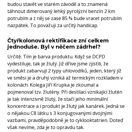
budou stavět ve starém závodě a to znamená
táhnout dimerovaný lehký pyrolýzní benzín 2 km
potrubím a z něj se zase 85 % bude vracet potrubím
nazpátek. To považuji za určitý handicap.
Čtyřkolonová rektifikace zní celkem
jednoduše. Byl v něčem zádrhel?
Určitě. Tím je barva produktu. Když se DCPD
vydestiluje, tak je žlutý. Již dříve jsme zjistili, že
produkt zabarvují 2 typy uhlovodíků, jeden, který již
ve směsi je a druhý vzniká až termickým rozkladem v
kolonách. Kolega Jiří Krupka je zkoumal a
pojmenoval tzv. žlutény. Při destilaci vznikající žlutén
je tak intenzivně žlutý, že stačí jeho minimální
koncentrace a i produkt je žlutý jak kanárek. Jedná se
o nějakou C8 látku s 3 konjugovanými dvojnými
vazbami, pravděpodobně je to cyklooktatrien. Doteď
však nevíme, zda je to opravdu tak.