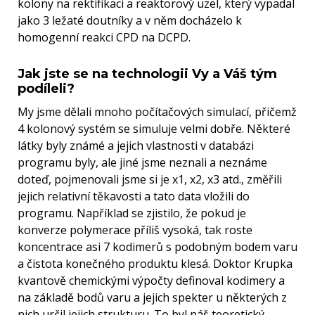
kolony na rektifikaci a reaktorový uzel, který vypadal
jako 3 ležaté doutníky a v něm docházelo k
homogenní reakci CPD na DCPD.
Jak jste se na technologii Vy a Váš tým
podíleli?
My jsme dělali mnoho počítačových simulací, přičemž
4 kolonový systém se simuluje velmi dobře. Některé
látky byly známé a jejich vlastnosti v databázi
programu byly, ale jiné jsme neznali a neznáme
doteď, pojmenovali jsme si je x1, x2, x3 atd., změřili
jejich relativní těkavosti a tato data vložili do
programu. Například se zjistilo, že pokud je
konverze polymerace příliš vysoká, tak roste
koncentrace asi 7 kodimerů s podobným bodem varu
a čistota konečného produktu klesá. Doktor Krupka
kvantově chemickými výpočty definoval kodimery a
na základě bodů varu a jejich spekter u některých z
nich určil jejich strukturu. To byl náš teoretický