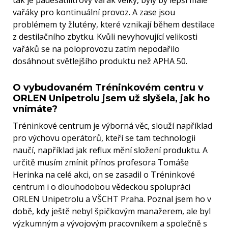
vařáky pro kontinuální provoz. A zase jsou
problémem ty žlutény, které vznikají během destilace
z destilačního zbytku. Kvůli nevyhovující velikosti
vařáků se na poloprovozu zatím nepodařilo
dosáhnout světlejšího produktu než APHA 50.
O vybudovaném Tréninkovém centru v
ORLEN Unipetrolu jsem už slyšela, jak ho
vnímáte?
Tréninkové centrum je výborná věc, slouží například
pro výchovu operátorů, kteří se tam technologii
naučí, například jak reflux mění složení produktu. A
určitě musím zmínit přínos profesora Tomáše
Herinka na celé akci, on se zasadil o Tréninkové
centrum i o dlouhodobou vědeckou spolupráci
ORLEN Unipetrolu a VŠCHT Praha. Poznal jsem ho v
době, kdy ještě nebyl špičkovým manažerem, ale byl
výzkumným a vývojovým pracovníkem a společně s