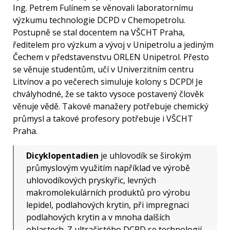
Ing. Petrem Fulínem se věnovali laboratornímu
výzkumu technologie DCPD v Chemopetrolu.
Postupně se stal docentem na VŠCHT Praha,
ředitelem pro výzkum a vývoj v Unipetrolu a jediným
Čechem v představenstvu ORLEN Unipetrol. Přesto
se věnuje studentům, učí v Univerzitním centru
Litvínov a po večerech simuluje kolony s DCPD! Je
chvályhodné, že se takto vysoce postavený člověk
věnuje vědě. Takové manažery potřebuje chemický
průmysl a takové profesory potřebuje i VŠCHT
Praha.
Dicyklopentadien
je uhlovodík se širokým
průmyslovým využitím například ve výrobě
uhlovodíkových pryskyřic, levných
makromolekulárních produktů pro výrobu
lepidel, podlahových krytin, při impregnaci
podlahových krytin a v mnoha dalších
oblastech. Z ultračistého DCPD se technologií