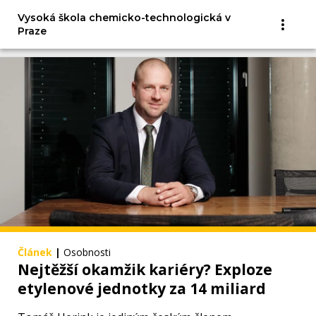
červenci.
Vysoká škola chemicko-technologická v
Praze
Článek
|
Osobnosti
Nejtěžší okamžik kariéry? Exploze
etylenové jednotky za 14 miliard