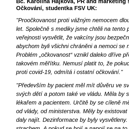
Bc. Karolína Hájková, PR and marketing 
Očkování, studentka FSV UK:
"Proočkovanost proti vážným nemocem dlou
let. Společně s mediky jsme chtěli na tento
veřejnosti vysvětlit, že vakcíny jsou bezpečn
abychom byli všichni chráněni a nemoci se 
Problém „očkovanost“ vznikl daleko dříve př
takovém měřítku. Nemusí platit to, že poku
proti covid-19, odmítá i ostatní očkování."
"Především by pacient měl mít důvěru ve sv
svých dětí a potom také ve vládu. Měla by s
lékařem a pacientem. Určitě by se cíleně m
od vlády, od ministerstva. Měly by existova
daly najít. Dezinformace by byly vysvětleny.
strachem. A pokud se bojí a napojí se na to