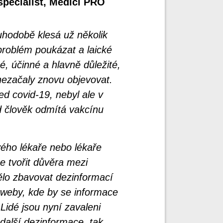
specialist, Medici PRO
hodobě klesá už několik
 problém poukázat a laické
é, účinné a hlavně důležité,
nezačaly znovu objevovat.
ed covid-19, nebyl ale v
d člověk odmítá vakcínu
ého lékaře nebo lékaře
e tvořit důvěra mezi
ělo zbavovat dezinformací
t weby, kde by se informace
 Lidé jsou nyní zavaleni
 další dezinformace, tak