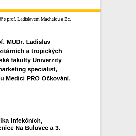
ář s prof. Ladislavem Machalou a Bc.
of. MUDr. Ladislav
zitárních a tropických
ké fakulty Univerzity
arketing specialist,
ktu Medici PRO Očkování.
ika infekčních,
nice Na Bulovce a 3.