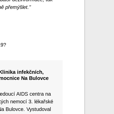
ně přemýšlet."
19?
Klinika infekčních,
emocnice Na Bulovce
vedoucí AIDS centra na
ckých nemocí 3. lékařské
Na Bulovce. Vystudoval