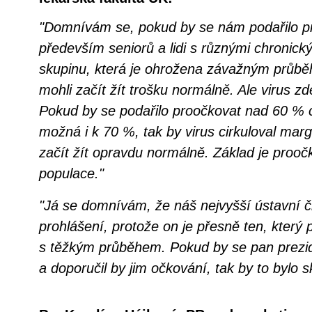
"Domnívám se, pokud by se nám podařilo p
především seniorů a lidi s různými chronic
skupinu, která je ohrožena závažným průb
mohli začít žít trošku normálně. Ale virus zd
Pokud by se podařilo proočkovat nad 60 % 
možná i k 70 %, tak by virus cirkuloval mar
začít žít opravdu normálně. Základ je prooč
populace."
"Já se domnívám, že náš nejvyšší ústavní či
prohlášení, protože on je přesně ten, který 
s těžkým průběhem. Pokud by se pan prezid
a doporučil by jim očkování, tak by to bylo s