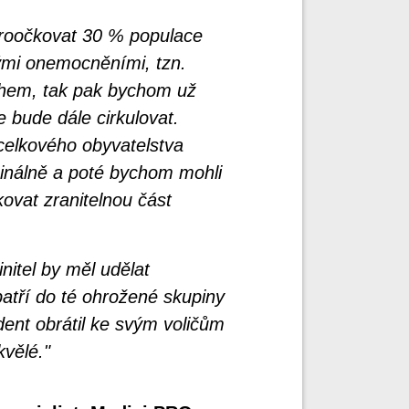
roočkovat 30 % populace
kými onemocněními, tzn.
ěhem, tak pak bychom už
e bude dále cirkulovat.
celkového obyvatelstva
ginálně a poté bychom mohli
kovat zranitelnou část
nitel by měl udělat
patří do té ohrožené skupiny
ent obrátil ke svým voličům
kvělé."