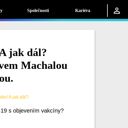
ty
Společnosti
Kariéra
A jak dál?
lavem Machalou
ou.
ko! A jak dál?
19 s objevením vakcíny?