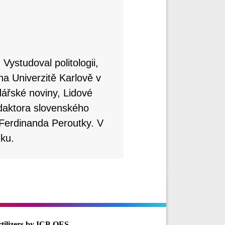
Vystudoval politologii,
na Univerzitě Karlově v
ářské noviny, Lidové
daktora slovenského
 Ferdinanda Peroutky. V
ku.
rtilizers by ICP-OES