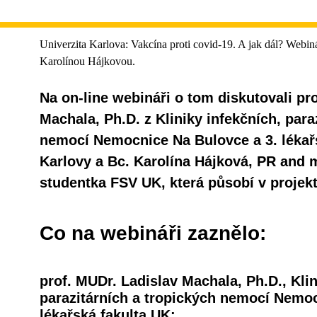
Univerzita Karlova: Vakcína proti covid-19. A jak dál? Webin
Karolínou Hájkovou.
Na on-line webináři o tom diskutovali pr
Machala, Ph.D. z Kliniky infekčních, para
nemocí Nemocnice Na Bulovce a 3. lékařs
Karlovy a Bc. Karolína Hájková, PR and m
studentka FSV UK, která působí v proje
Co na webináři zaznělo:
prof. MUDr. Ladislav Machala, Ph.D., Klin
parazitárních a tropických nemocí Nemoc
lékařská fakulta UK: