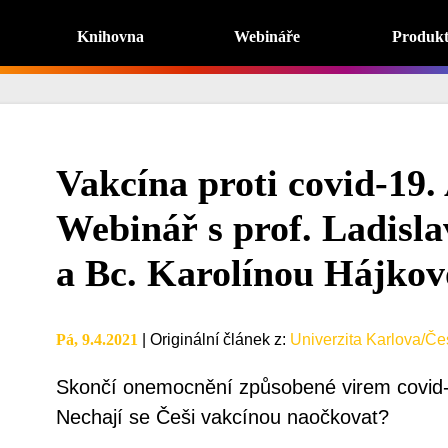
Knihovna
Webináře
Produk
Vakcína proti covid-19. 
Webinář s prof. Ladis
a Bc. Karolínou Hájkov
Pá, 9.4.2021
|
Originální článek z
:
Univerzita Karlova/Čes
Skončí onemocnění způsobené virem covid-
Nechají se Češi vakcínou naočkovat?