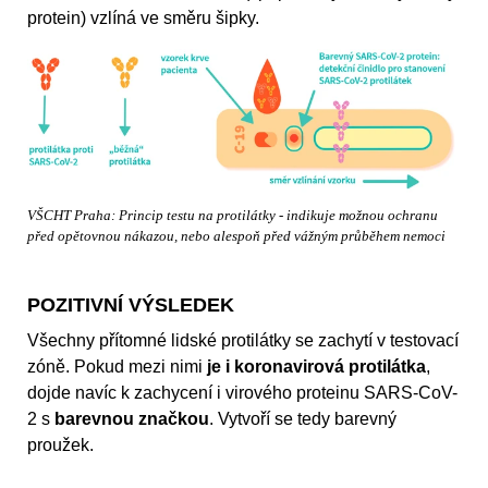
protein) vzlíná ve směru šipky.
VŠCHT Praha: Princip testu na protilátky - indikuje možnou ochranu
před opětovnou nákazou, nebo alespoň před vážným průběhem nemoci
POZITIVNÍ VÝSLEDEK
Všechny přítomné lidské protilátky se zachytí v testovací
zóně. Pokud mezi nimi
je i koronavirová protilátka
,
dojde navíc k zachycení i virového proteinu SARS-CoV-
2 s
barevnou značkou
. Vytvoří se tedy barevný
proužek.