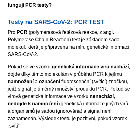
fungují PCR testy?
Testy na SARS-CoV-2: PCR TEST
Pro
PCR
(polymerasová řetězová reakce, z angl.
P
olymerase
C
hain
R
eaction) test je základem sada
molekul, která je připravena na míru genetické informaci
SARS-CoV-2.
Pokud se ve vzorku
genetická informace viru nachází
,
dojde díky těmto molekulám v průběhu PCR k jejímu
namnožení
a
označení
fluorescenční (svítící) značkou,
jejíž signál je úměrný množství produktu PCR. Pokud se
virová genetická informace ve vzorku
nenachází
,
nedojde k namnožení
(genetická informace jiných virů
a organismů je sadou ignorována) a signál není
zaznamenán. Výsledek testu je pozitivní, pokud vzorek
„svítí”.