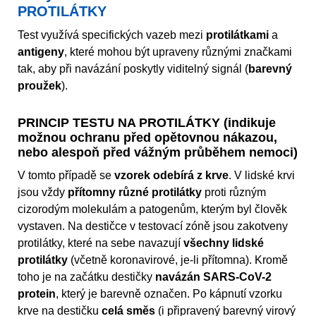
PROTILÁTKY
Test využívá specifických vazeb mezi
protilátkami
a
antigeny
, které mohou být upraveny různými značkami
tak, aby při navázání poskytly viditelný signál (
barevný
proužek
).
PRINCIP TESTU NA PROTILÁTKY (indikuje
možnou ochranu před opětovnou nákazou,
nebo alespoň před vážným průběhem nemoci)
V tomto případě se
vzorek odebírá z krve
. V lidské krvi
jsou vždy
přítomny různé protilátky
proti různým
cizorodým molekulám a patogenům, kterým byl člověk
vystaven. Na destičce v testovací zóně jsou zakotveny
protilátky, které na sebe navazují
všechny lidské
protilátky
(včetně koronavirové, je-li přítomna). Kromě
toho je na začátku destičky
navázán SARS-CoV-2
protein
, který je barevně označen. Po kápnutí vzorku
krve na destičku
celá směs
(i připravený barevný virový