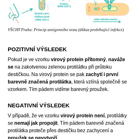
VŠCHT Praha: Princip antigenního testu (důkaz probíhající infekce)
POZITIVNÍ VÝSLEDEK
Pokud je ve vzorku
virový protein přítomný
,
naváže
se
na zakotvenou zelenou protilátku při průtoku
destičkou. Na virový protein se pak
zachytí i první
barevně značená protilátka
, která vzlíná společně se
vzorkem. Tím pádem vidíme barevný proužek.
NEGATIVNÍ VÝSLEDEK
V případě, že ve vzorku
virový protein není
, protilátky
se
nemají jak propojit
. Tím pádem barevně značená
protilátka proteče přes destičku bez zachycení a
proužek se nevytvoří
.