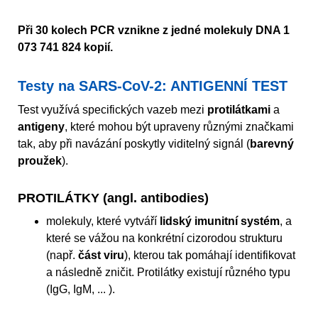
Při 30 kolech PCR vznikne z jedné molekuly DNA 1
073 741 824 kopií.
Testy na SARS-CoV-2: ANTIGENNÍ TEST
Test využívá specifických vazeb mezi
protilátkami
a
antigeny
, které mohou být upraveny různými značkami
tak, aby při navázání poskytly viditelný signál (
barevný
proužek
).
PROTILÁTKY (angl. antibodies)
molekuly, které vytváří
lidský imunitní systém
, a
které se vážou na konkrétní cizorodou strukturu
(např.
část viru
), kterou tak pomáhají identifikovat
a následně zničit. Protilátky existují různého typu
(IgG, IgM, ... ).