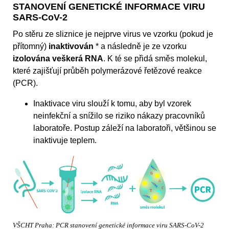
STANOVENÍ GENETICKÉ INFORMACE VIRU
SARS-CoV-2
Po stěru ze sliznice je nejprve virus ve vzorku (pokud je
přítomný)
inaktivován
* a následně je ze vzorku
izolována veškerá RNA
. K té se přidá směs molekul,
které zajišťují průběh polymerázové řetězové reakce
(PCR).
Inaktivace viru slouží k tomu, aby byl vzorek
neinfekční a snížilo se riziko nákazy pracovníků
laboratoře. Postup záleží na laboratoři, většinou se
inaktivuje teplem.
VŠCHT Praha: PCR stanovení genetické informace viru SARS-CoV-2