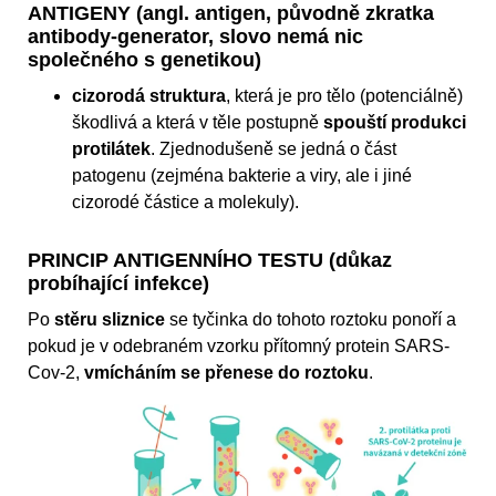
ANTIGENY (angl. antigen, původně zkratka
antibody-generator, slovo nemá nic
společného s genetikou)
cizorodá struktura
, která je pro tělo (potenciálně)
škodlivá a která v těle postupně
spouští produkci
protilátek
. Zjednodušeně se jedná o část
patogenu (zejména bakterie a viry, ale i jiné
cizorodé částice a molekuly).
PRINCIP ANTIGENNÍHO TESTU (důkaz
probíhající infekce)
Po
stěru sliznice
se tyčinka do tohoto roztoku ponoří a
pokud je v odebraném vzorku přítomný protein SARS-
Cov-2,
vmícháním se přenese do roztoku
.