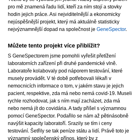
pro mě znamená řadu lidí, kteří za ním stojí a stovky
hodin jejich práce. Asi nejviditelnější a ekonomicky
nejúspěšnější projekt, který má aktuálně statisticky
nejvýznamnější dopad na společnost je
GeneSpector
.
Můžete tento projekt více přiblížit?
S GeneSpectorem jsme pomohli vyřešit přetížení
laboratorních zařízení při druhé pandemické vlně.
Laboratoře kolabovaly pod náporem testování, které
musely provádět. V té době potřebovali lékaři v
nemocnicích informace o tom, v jakém stavu je jejich
pacient, respektive, zda má nebo nemá covid-19. Museli
rychle rozhodovat, jak s ním mají zacházet, zda má
nebo nemá jít do covidária. A tady přišel s významnou
pomocí GeneSpector. Podařilo se nám až pětinásobně
navýšit kapacity laboratoří. Srazily se tím i ceny
testování. Šetřily se tak peníze státu a lidí. Právě toto je
významný společenský přínos, který by z