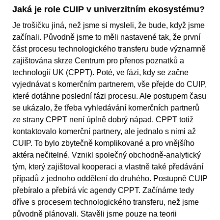
Jaká je role CUIP v univerzitním ekosystému?
Je trošičku jiná, než jsme si mysleli, že bude, když jsme
začínali. Původně jsme to měli nastavené tak, že první
část procesu technologického transferu bude významně
zajištována skrze Centrum pro přenos poznatků a
technologií UK (CPPT). Poté, ve fázi, kdy se začne
vyjednávat s komerčním partnerem, vše přejde do CUIP,
které dotáhne poslední fázi procesu. Ale postupem času
se ukázalo, že třeba vyhledávání komerčních partnerů
ze strany CPPT není úplně dobrý nápad. CPPT totiž
kontaktovalo komerční partnery, ale jednalo s nimi až
CUIP. To bylo zbytečně komplikované a pro vnějšího
aktéra nečitelné. Vznikl společný obchodně-analytický
tým, který zajištoval kooperaci a vlastně také předávání
případů z jednoho oddělení do druhého. Postupně CUIP
přebíralo a přebírá víc agendy CPPT. Začínáme tedy
dříve s procesem technologického transferu, než jsme
původně plánovali. Stavěli jsme pouze na teorii