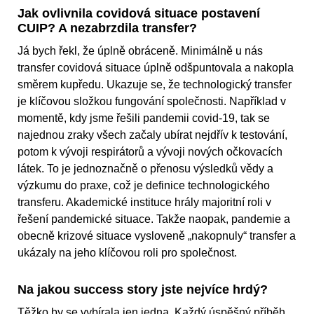
Jak ovlivnila covidová situace postavení
CUIP? A nezabrzdila transfer?
Já bych řekl, že úplně obráceně. Minimálně u nás
transfer covidová situace úplně odšpuntovala a nakopla
směrem kupředu. Ukazuje se, že technologický transfer
je klíčovou složkou fungování společnosti. Například v
momentě, kdy jsme řešili pandemii covid-19, tak se
najednou zraky všech začaly ubírat nejdřív k testování,
potom k vývoji respirátorů a vývoji nových očkovacích
látek. To je jednoznačně o přenosu výsledků vědy a
výzkumu do praxe, což je definice technologického
transferu. Akademické instituce hrály majoritní roli v
řešení pandemické situace. Takže naopak, pandemie a
obecně krizové situace vysloveně „nakopnuly“ transfer a
ukázaly na jeho klíčovou roli pro společnost.
Na jakou success story jste nejvíce hrdý?
Těžko by se vybírala jen jedna. Každý úspěšný příběh