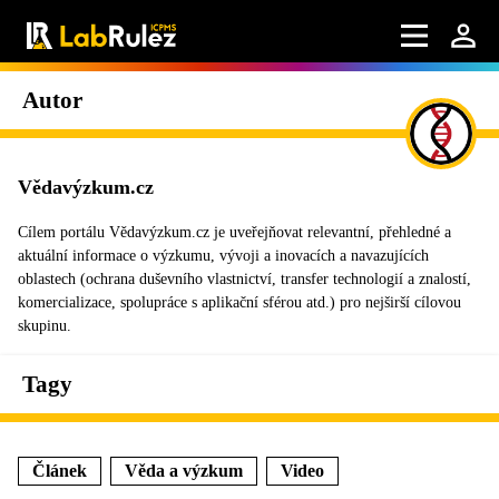
Autor
Vědavýzkum.cz
Cílem portálu Vědavýzkum.cz je uveřejňovat relevantní, přehledné a
aktuální informace o výzkumu, vývoji a inovacích a navazujících
oblastech (ochrana duševního vlastnictví, transfer technologií a znalostí,
komercializace, spolupráce s aplikační sférou atd.) pro nejširší cílovou
skupinu.
Tagy
Článek
Věda a výzkum
Video