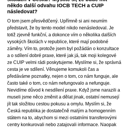
někdo další odvahu IOCB TECH a CUIP
následovat?
O tom jsem přesvědčený. Upřímně si ani neumím
představit, že by tento model nikdo nenásledoval. Je
totiž zjevně funkční, a dokonce vím o několika dalších
vysokých školách v republice, které mají podobné
záměry. Vím to, protože jsem byl požádán o konzultace
a o sdílení dobré praxe, které jak já, tak moji kolegové
ze CUIP velmi rádi poskytujeme. Myslíme si, že správná
cesta je ve sdílení. Věnujeme komukoli čas a
předáváme poznatky, nejen o tom, co nám funguje, ale
často také o tom, co nám nefungovalo a nefunguje.
Nevidíme důvod k nesdílení praxe. Když jsme narazili a
museli jsme něco změnit a dělat jinak, ostatní nemusejí
jít tak složitou cestou pokusu a omylu. Myslím si, že
Česká republika je dostatečně malým a homogenním
státem na to, abychom si mezi ostatními transferovými
centry konkurovali nebo zatajovali informace. Naopak