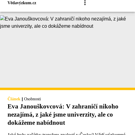
Vědavýzkum.cz
|
Článek
Osobnosti
Eva Janouškovcová: V zahraničí nikoho
nezajímá, z jaké jsme univerzity, ale co
dokážeme nabídnout
Jaké byly začátky transferu znalostí v Česku? Vědí výzkumné