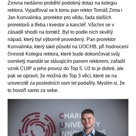
Zrovna nedávno proběhl podobný dotaz na kolegiu
rektora. Vyjadřoval se k tomu pan rektor Tomáš Zima i
Jan Konvalinka, prorektor pro vědu, řada dalších
prorektorů a třeba i kvestor a kancléř. Všichni se v
zásadě shodli na tomtéž. Byl to podle nich skvělý
nápad, který byl výborně provedený. Pan prorektor
Konvalinka, který také působí na ÚOCHB, při hodnocení
činnosti Kolegia rektora, které bude dokončovat svůj
osmiletý mandát se stávajícím panem rektorem, zařadil
vznik CUIP a jeho provoz do Top 5. Už to je dobré, ale
pak se opravil, že možná do Top 3 věcí, které se na
univerzitě za posledních osm let podařily. Myslím si, že
to hovoří samo za sebe.