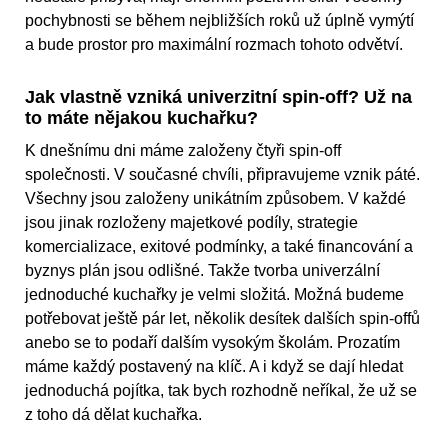
pochybnosti se během nejbližších roků už úplně vymýtí
a bude prostor pro maximální rozmach tohoto odvětví.
Jak vlastně vzniká univerzitní spin-off? Už na
to máte nějakou kuchařku?
K dnešnímu dni máme založeny čtyři spin-off
společnosti. V současné chvíli, připravujeme vznik páté.
Všechny jsou založeny unikátním způsobem. V každé
jsou jinak rozloženy majetkové podíly, strategie
komercializace, exitové podmínky, a také financování a
byznys plán jsou odlišné. Takže tvorba univerzální
jednoduché kuchařky je velmi složitá. Možná budeme
potřebovat ještě pár let, několik desítek dalších spin-offů
anebo se to podaří dalším vysokým školám. Prozatím
máme každý postavený na klíč. A i když se dají hledat
jednoduchá pojítka, tak bych rozhodně neříkal, že už se
z toho dá dělat kuchařka.