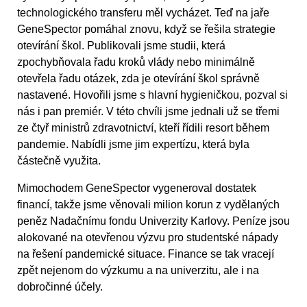
technologického transferu měl vycházet. Teď na jaře
GeneSpector pomáhal znovu, když se řešila strategie
otevírání škol. Publikovali jsme studii, která
zpochybňovala řadu kroků vlády nebo minimálně
otevřela řadu otázek, zda je otevírání škol správně
nastavené. Hovořili jsme s hlavní hygieničkou, pozval si
nás i pan premiér. V této chvíli jsme jednali už se třemi
ze čtyř ministrů zdravotnictví, kteří řídili resort během
pandemie. Nabídli jsme jim expertízu, která byla
částečně využita.
Mimochodem GeneSpector vygeneroval dostatek
financí, takže jsme věnovali milion korun z vydělaných
peněz Nadačnímu fondu Univerzity Karlovy. Peníze jsou
alokované na otevřenou výzvu pro studentské nápady
na řešení pandemické situace. Finance se tak vracejí
zpět nejenom do výzkumu a na univerzitu, ale i na
dobročinné účely.