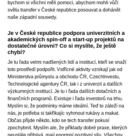
bychom si všichni měli pomoci, abychom mohli vůči
světu transfer v České republice posouvat a dohánět
naše západní sousedy.
Je v České republice podpora univerzitních a
akademických spin-off a start-up projektů na
dostatečné úrovni? Co si myslíte, že ještě
chybí?
Je tu řada velmi nadšených lidí a institucí, kteří se snaží
toto prostředí podpořit. Vstřícné aktivity vznikají jak od
Ministerstva průmyslu a obchodu ČR, CzechInvestu,
Technologické agentury ČR, tak i z univerzit a dalších
výzkumných institucí. Je tu i řada dalších dotačních a
finančních programů. Existuje i řada investorů na trhu.
Myslím si, že podmínky máme ideální. Teď to záleží na
nás, je potřeba si takříkajíc vyhrnout rukávy a makat.
Občas přijde někdo, kdo se tech transfer pokusí
zpochybnit. Myslím ale, že příklady dobré praxe, kterých
neustále přibývá, mají enormní pozitivní sílu. Všechny