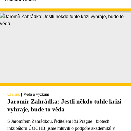
|
Článek
Věda a výzkum
Jaromír Zahrádka: Jestli někdo tuhle krizi
vyhraje, bude to věda
S Jaromírem Zahrádkou, ředitelem i&i Prague - biotech.
inkubátoru ÚOCHB, jsme mluvili o podpoře akademiků v