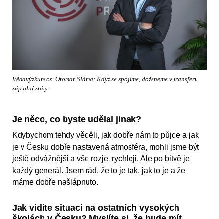
Vědavýzkum.cz: Otomar Sláma: Když se spojíme, doženeme v transferu
západní státy
Je něco, co byste udělal jinak?
Kdybychom tehdy věděli, jak dobře nám to půjde a jak
je v Česku dobře nastavená atmosféra, mohli jsme být
ještě odvážnější a vše rozjet rychleji. Ale po bitvě je
každý generál. Jsem rád, že to je tak, jak to je a že
máme dobře našlápnuto.
Jak vidíte situaci na ostatních vysokých
školách v Česku? Myslíte si, že bude mít