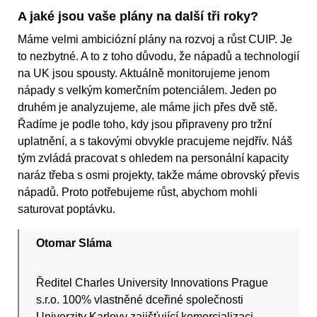
A jaké jsou vaše plány na další tři roky?
Máme velmi ambiciózní plány na rozvoj a růst CUIP. Je
to nezbytné. A to z toho důvodu, že nápadů a technologií
na UK jsou spousty. Aktuálně monitorujeme jenom
nápady s velkým komerčním potenciálem. Jeden po
druhém je analyzujeme, ale máme jich přes dvě stě.
Řadíme je podle toho, kdy jsou připraveny pro tržní
uplatnění, a s takovými obvykle pracujeme nejdřív. Náš
tým zvládá pracovat s ohledem na personální kapacity
naráz třeba s osmi projekty, takže máme obrovský převis
nápadů. Proto potřebujeme růst, abychom mohli
saturovat poptávku.
Otomar Sláma
Ředitel Charles University Innovations Prague
s.r.o. 100% vlastněné dceřiné společnosti
Univerzity Karlovy zajišťující komercializaci