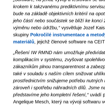
krokem k takzvanému prediktivnímu servisu,
bude na základě objektivních kritérií na opot
jeho částí nebo součástek se blíží ke konci 
výměnu nebo údržbu,“
vysvětluje Jozef Kai
skupiny
Pokročilé instrumentace a metod
materiálů
, jejichž členové software na CEIT
„Řešení IW RMND nám umožňuje předvídat
komplikacím v systému, zvyšovat spolehlivo
zákazníkům plnou transparentnost a zabezp
také v souladu s naším cílem snižovat uhlík
prostřednictvím snižujeme potřebu nutných 
zároveň i spotřebu náhradních dílů. Jsme n
představíme jeho kompletní řešení,“
uvádí 
Angelique Mesch, který na vývoji softwaru 