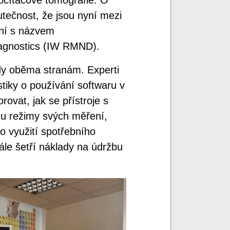
tečnost, že jsou nyní mezi
ení s názvem
agnostics (IW RMND).
ody oběma stranám. Experti
tiky o používání softwaru v
rovat, jak se přístroje s
mu režimy svých měření,
o využití spotřebního
ále šetří náklady na údržbu