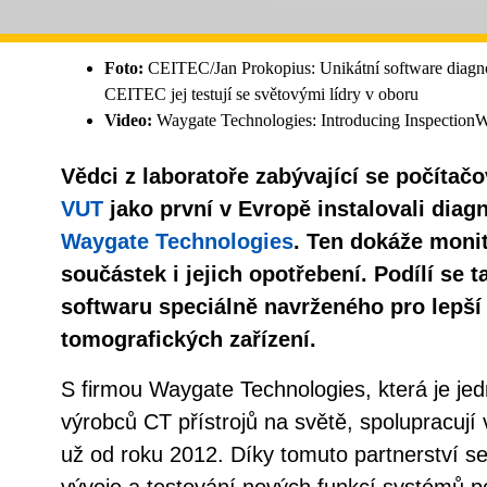
Foto:
CEITEC/Jan Prokopius: Unikátní software diagnost
CEITEC jej testují se světovými lídry v oboru
Video:
Waygate Technologies: Introducing Inspection
Vědci z laboratoře zabývající se počítač
VUT
jako první v Evropě instalovali diag
Waygate Technologies
. Ten dokáže monit
součástek i jejich opotřebení. Podílí se t
softwaru speciálně navrženého pro lepší 
tomografických zařízení.
S firmou Waygate Technologies, která je je
výrobců CT přístrojů na světě, spolupracuj
už od roku 2012. Díky tomuto partnerství se
vývoje a testování nových funkcí systémů p