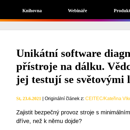
Knihovna
Webináře
Produk
Unikátní software diagn
přístroje na dálku. Vě
jej testují se světovými
St, 23.6.2021
|
Originální článek z
:
CEITEC/Kateřina Vlk
Zajistit bezpečný provoz stroje s minimálním
dříve, než k němu dojde?