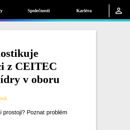
ty
Společnosti
Kariéra
ostikuje
dci z CEITEC
 lídry v oboru
ová
i prostoji? Poznat problém