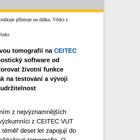
ikuje přístroje na dálku. Vědci z
Works
ovou tomografií na
CEITEC
nostický software od
orovat životní funkce
ak na testování a vývoji
udržitelnost
dním z nejvýznamnějších
í výzkumníci z CEITEC VUT
 téměř deset let zapojují do
očítačové tomografie. O