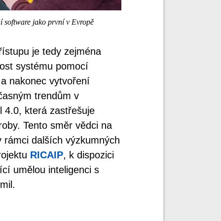
 software jako první v Evropě
ístupu je tedy zejména
nost systému pomocí
, a nakonec vytvoření
oučasným trendům v
 4.0, která zastřešuje
výroby. Tento směr vědci na
 v rámci dalších výzkumných
rojektu
RICAIP
, k dispozici
í umělou inteligenci s
mil.