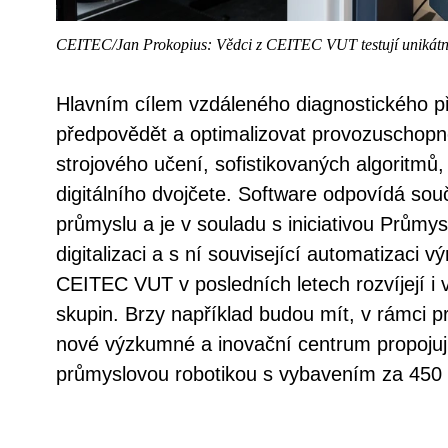
CEITEC/Jan Prokopius: Vědci z CEITEC VUT testují unikátní
Hlavním cílem vzdáleného diagnostického př
předpovědět a optimalizovat provozuschop
strojového učení, sofistikovaných algoritmů
digitálního dvojčete. Software odpovídá s
průmyslu a je v souladu s iniciativou Průmysl
digitalizaci a s ní související automatizaci 
CEITEC VUT v posledních letech rozvíjejí i
skupin. Brzy například budou mít, v rámci p
nové výzkumné a inovační centrum propojujíc
průmyslovou robotikou s vybavením za 450 