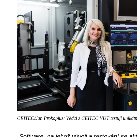
CEITEC/Jan Prokopius: Vědci z CEITEC VUT testují unikátní
„Software, na jehož vývoji a testování se ak