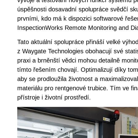
úspěšnosti dosavadní spolupráce svědčí sku
prvními, kdo má k dispozici softwarové řeš
InspectionWorks Remote Monitoring and Di
Tato aktuální spolupráce přináší velké výh
z Waygate Technologies obohacují své statis
praxi a brněnští vědci mohou detailně monito
tímto řešením chovají. Optimalizují díky to
aby se prodloužila životnost a maximalizoval
materiálu pro rentgenové trubice. Tím ve fin
přístroje i životní prostředí.