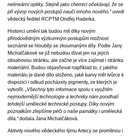
nelineární optiky. Stejně jako chemici očekávají, že se
při vývoji nových postupů naučí mnoho nového,“
uvedl
vědecký ředitel RCPTM Ondřej Haderka.
Historici umění tak budou mít díky novým
přírodovědným výzkumným postupům možnost
seznámit se hlouběji se zkoumanými díly. Podle Jany
Michalčákové se již nebudou dívat jen na jejich
obsahovou stránku, ale začne je více zajímat i stránka
materiální. Budou objasňovat například to, z jakého
materiálu je dané dílo složeno, jaké barvy měl tvůrce k
dispozici i odkud pocházely pigmenty, ze kterých je
vytvořil.
„Všechny tyto informace spolu s využitím
nejmodernější technologie a techniky nám poodhalí
tehdejší umělecké technické postupy. Díky novým
poznatkům zlepšíme péči o naše památky i umělecká
díla,“
dodala Jana Michalčáková.
Aktivity nového vědeckého týmu Artecy se promítnou i