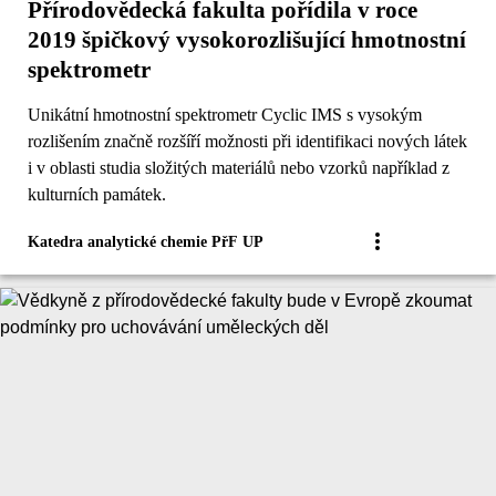
Přírodovědecká fakulta pořídila v roce
2019 špičkový vysokorozlišující hmotnostní
spektrometr
Unikátní hmotnostní spektrometr Cyclic IMS s vysokým
rozlišením značně rozšíří možnosti při identifikaci nových látek
i v oblasti studia složitých materiálů nebo vzorků například z
kulturních památek.
Katedra analytické chemie PřF UP