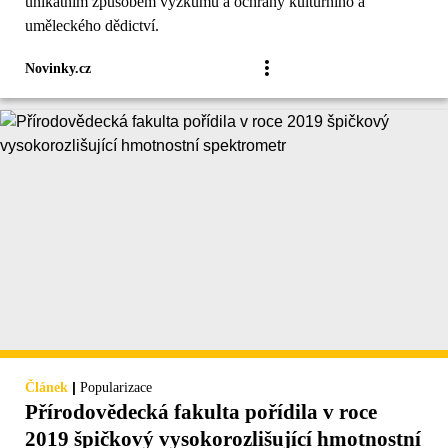
unikátním způsobem výzkumu a ochrany kulturního a
uměleckého dědictví.
Novinky.cz
|
Článek
Popularizace
Přírodovědecká fakulta pořídila v roce
2019 špičkový vysokorozlišující hmotnostní