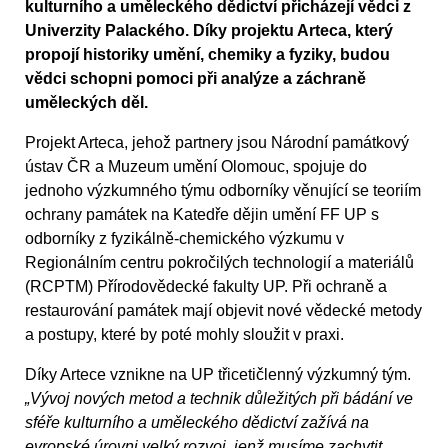
kulturního a uměleckého dědictví přicházejí vědci z
Univerzity Palackého. Díky projektu Arteca, který
propojí historiky umění, chemiky a fyziky, budou
vědci schopni pomoci při analýze a záchraně
uměleckých děl.
Projekt Arteca, jehož partnery jsou Národní památkový
ústav ČR a Muzeum umění Olomouc, spojuje do
jednoho výzkumného týmu odborníky věnující se teoriím
ochrany památek na Katedře dějin umění FF UP s
odborníky z fyzikálně-chemického výzkumu v
Regionálním centru pokročilých technologií a materiálů
(RCPTM) Přírodovědecké fakulty UP. Při ochraně a
restaurování památek mají objevit nové vědecké metody
a postupy, které by poté mohly sloužit v praxi.
Díky Artece vznikne na UP třicetičlenný výzkumný tým.
„Vývoj nových metod a technik důležitých při bádání ve
sféře kulturního a uměleckého dědictví zažívá na
evropské úrovni velký rozvoj, jenž musíme zachytit