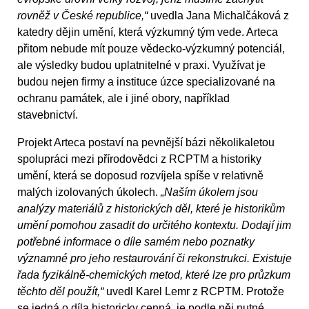
rovněž v České republice,“
uvedla Jana Michalčáková z
katedry dějin umění, která výzkumný tým vede. Arteca
přitom nebude mít pouze vědecko-výzkumný potenciál,
ale výsledky budou uplatnitelné v praxi. Využívat je
budou nejen firmy a instituce úzce specializované na
ochranu památek, ale i jiné obory, například
stavebnictví.
Projekt Arteca postaví na pevnější bázi několikaletou
spolupráci mezi přírodovědci z RCPTM a historiky
umění, která se doposud rozvíjela spíše v relativně
malých izolovaných úkolech.
„Naším úkolem jsou
analýzy materiálů z historických děl, které je historikům
umění pomohou zasadit do určitého kontextu. Dodají jim
potřebné informace o díle samém nebo poznatky
významné pro jeho restaurování či rekonstrukci. Existuje
řada fyzikálně-chemických metod, které lze pro průzkum
těchto děl použít,“
uvedl Karel Lemr z RCPTM. Protože
se jedná o díla historicky cenná, je podle něj nutné