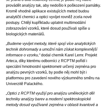
provádět analýzy tak, aby nedošlo k poškození památky.
Kromě vhodné aplikace existujících metod budou
analytičtí chemici a optici vyvíjet rovněž zcela nové
postupy. Chtějí kupříkladu uplatnit multimodální
zobrazování vzorků, které dosud používali spíše u
biologických materiálů.
„Budeme vyvíjet metody, které spojí více analytických
technik dohromady a umožní nám získat komplexnější
informace o vzorku,“
dodal chemik Karel Lemr. Projekt
Arteca, díky kterému odborníci z RCPTM pořídí i
speciální hmotnostní spektrometr určený zejména pro
analýzu pevných vzorků, by podle něj mohl být i
platformou pro zavedení nového výzkumného směru na
Univerzitě Palackého.
„Optici z RCPTM využijí pro analýzu uměleckých děl
techniky analýzy barev a moderní spektroskopické
metody dosud využívané zejména v oblasti kvantové a