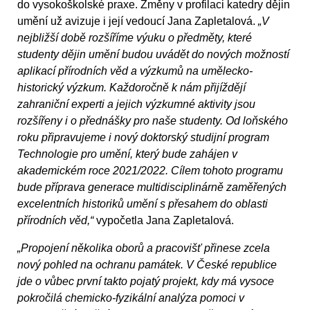
do vysokoškolské praxe. Změny v profilaci katedry dějin
umění už avizuje i její vedoucí Jana Zapletalová.
„V
nejbližší době rozšíříme výuku o předměty, které
studenty dějin umění budou uvádět do nových možností
aplikací přírodních věd a výzkumů na umělecko-
historický výzkum. Každoročně k nám přijíždějí
zahraniční experti a jejich výzkumné aktivity jsou
rozšířeny i o přednášky pro naše studenty. Od loňského
roku připravujeme i nový doktorský studijní program
Technologie pro umění, který bude zahájen v
akademickém roce 2021/2022. Cílem tohoto programu
bude příprava generace multidisciplinárně zaměřených
excelentních historiků umění s přesahem do oblasti
přírodních věd,“
vypočetla Jana Zapletalová.
„Propojení několika oborů a pracovišť přinese zcela
nový pohled na ochranu památek. V České republice
jde o vůbec první takto pojatý projekt, kdy má vysoce
pokročilá chemicko-fyzikální analýza pomoci v