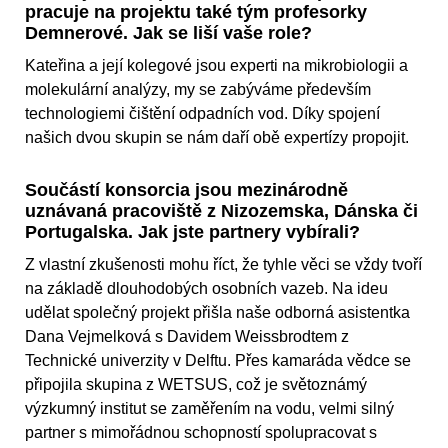
pracuje na projektu také tým profesorky
Demnerové. Jak se liší vaše role?
Kateřina a její kolegové jsou experti na mikrobiologii a
molekulární analýzy, my se zabýváme především
technologiemi čištění odpadních vod. Díky spojení
našich dvou skupin se nám daří obě expertízy propojit.
Součástí konsorcia jsou mezinárodně
uznávaná pracoviště z Nizozemska, Dánska či
Portugalska. Jak jste partnery vybírali?
Z vlastní zkušenosti mohu říct, že tyhle věci se vždy tvoří
na základě dlouhodobých osobních vazeb. Na ideu
udělat společný projekt přišla naše odborná asistentka
Dana Vejmelková s Davidem Weissbrodtem z
Technické univerzity v Delftu. Přes kamaráda vědce se
připojila skupina z WETSUS, což je světoznámý
výzkumný institut se zaměřením na vodu, velmi silný
partner s mimořádnou schopností spolupracovat s