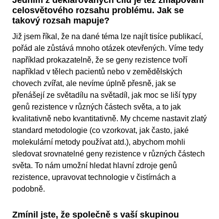
celosvětového rozsahu problému. Jak se
takový rozsah mapuje?
Již jsem říkal, že na dané téma lze najít tisíce publikací,
pořád ale zůstává mnoho otázek otevřených. Víme tedy
například prokazatelně, že se geny rezistence tvoří
například v tělech pacientů nebo v zemědělských
chovech zvířat, ale nevíme úplně přesně, jak se
přenášejí ze světadílu na světadíl, jak moc se liší typy
genů rezistence v různých částech světa, a to jak
kvalitativně nebo kvantitativně. My chceme nastavit zlatý
standard metodologie (co vzorkovat, jak často, jaké
molekulární metody používat atd.), abychom mohli
sledovat srovnatelné geny rezistence v různých částech
světa. To nám umožní hledat hlavní zdroje genů
rezistence, upravovat technologie v čistírnách a
podobně.
Zmínil jste, že společně s vaší skupinou