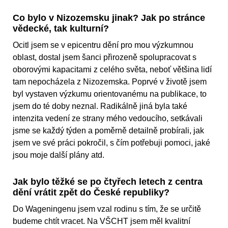
Co bylo v Nizozemsku jinak? Jak po stránce
vědecké, tak kulturní?
Ocitl jsem se v epicentru dění pro mou výzkumnou
oblast, dostal jsem šanci přirozeně spolupracovat s
oborovými kapacitami z celého světa, neboť většina lidí
tam nepocházela z Nizozemska. Poprvé v životě jsem
byl vystaven výzkumu orientovanému na publikace, to
jsem do té doby neznal. Radikálně jiná byla také
intenzita vedení ze strany mého vedoucího, setkávali
jsme se každý týden a poměrně detailně probírali, jak
jsem ve své práci pokročil, s čím potřebuji pomoci, jaké
jsou moje další plány atd.
Jak bylo těžké se po čtyřech letech z centra
dění vrátit zpět do České republiky?
Do Wageningenu jsem vzal rodinu s tím, že se určitě
budeme chtít vracet. Na VŠCHT jsem měl kvalitní