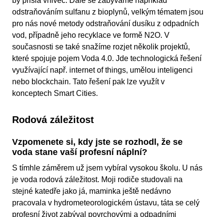
by přišla vniveč. Dále se zabýváme například
odstraňováním sulfanu z bioplynů, velkým tématem jsou
pro nás nové metody odstraňování dusíku z odpadních
vod, případně jeho recyklace ve formě N2O. V
současnosti se také snažíme rozjet několik projektů,
které spojuje pojem Voda 4.0. Jde technologická řešení
využívající např. internet of things, umělou inteligenci
nebo blockchain. Tato řešení pak lze využít v
konceptech Smart Cities.
Rodová záležitost
Vzpomenete si, kdy jste se rozhodl, že se
voda stane vaší profesní náplní?
S tímhle záměrem už jsem vybíral vysokou školu. U nás
je voda rodová záležitost. Moji rodiče studovali na
stejné katedře jako já, maminka ještě nedávno
pracovala v hydrometeorologickém ústavu, táta se celý
profesní život zabýval povrchovými a odpadními