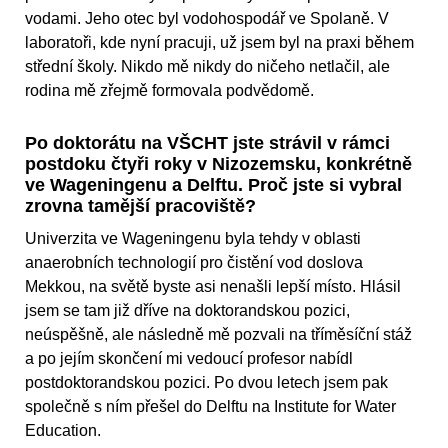
vodami. Jeho otec byl vodohospodář ve Spolaně. V
laboratoři, kde nyní pracuji, už jsem byl na praxi během
střední školy. Nikdo mě nikdy do ničeho netlačil, ale
rodina mě zřejmě formovala podvědomě.
Po doktorátu na VŠCHT jste strávil v rámci
postdoku čtyři roky v Nizozemsku, konkrétně
ve Wageningenu a Delftu. Proč jste si vybral
zrovna tamější pracoviště?
Univerzita ve Wageningenu byla tehdy v oblasti
anaerobních technologií pro čistění vod doslova
Mekkou, na světě byste asi nenašli lepší místo. Hlásil
jsem se tam již dříve na doktorandskou pozici,
neúspěšně, ale následně mě pozvali na tříměsíční stáž
a po jejím skončení mi vedoucí profesor nabídl
postdoktorandskou pozici. Po dvou letech jsem pak
společně s ním přešel do Delftu na Institute for Water
Education.