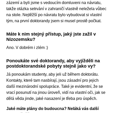
zázemí a byli jsme s vedoucím domluveni na návratu,
takže otázka setrvání v zahraničí vlastně neležela vůbec
na stole. Nejtěžší po návratu bylo vybudovat si vlastní
tým, na první doktorandy jsem si musel prostě počkat.
Máte k nim stejný přístup, jaký jste zažil v
Nizozemsku?
Ano. V dobrém i zlém :)
Ponoukáte své doktorandy, aby vyjížděli na
postdoktorandské pobyty stejně jako vy?
Já ponoukám studenty, aby jeli už během doktorátu.
Kontakty, které tam nasbírají, jsou zásadní pro jejich
další mezinárodní spolupráce. Také je evidentní, že se
vrací posunutí na jinou úroveň, vidí na vlastní oči, jak se
dělá věda jinde, jaké nasazení je třeba pro úspěch.
Jaké máte plány do budoucna? Neláká vás další