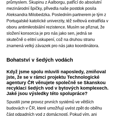
průmyslem. Skupinu z Aalborgu, patřící do absolutní
mezinárodní špičky, přivedla naše postdok posila
Aleksandra Milobedzka. Posledním partnerem je tým z
Portugalské katolické univerzity, též světová extratřída v
oboru antimikrobiální rezistence. Musím se přiznat, že
složení konsorcia je pro nás jako sen, jedná se
skutečně o elitní uskupení, což na druhou stranu
znamená velký závazek pro nás jako koordinátora.
Bohatství v šedých vodách
Když jsme spolu mluvili naposledy, zmiňoval
jste, že se v rámci projektu Technologické
agentury ČR věnujete společně se Skanskou
recyklaci šedých vod v bytových komplexech.
Jaké jsou výsledky této spolupráce?
Spustili jsme provoz prvních systémů ve větších
budovách v ČR, které umožňují uvést zpět do oběhu
část odpadních vod z domácností. Pokud vím, ani