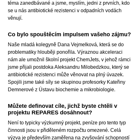
téma zanedbávané a jsme, myslím, jedni z prvních, kdo
se u nás antibiotické rezistenci v odpadních vodách
věnují.
Co bylo spouštěcím impulsem vašeho zájmu?
Naše mladá kolegyně Dana Vejmelková, která se do
problematiky hlouběji ponořila. Výraznou akceleraci
nám ale umožnil školní projekt ChemJets, v jehož rámci
jsme přijali postdoka Aleksandru Milobedzkou, který se
antibiotické rezistenci může věnovat na plný úvazek.
Spojili jsme také síly se skupinou profesorky Kateřiny
Demnerové z Ústavu biochemie a mikrobiologie.
Můžete definovat cíle, jichž byste chtěli v
projektu REPARES dosáhnout?
Není to typicky výzkumný projekt, peníze pro tento typ
činnosti jsou v přiděleném rozpočtu omezené. Celá
výzva je především zaměřena na zvyšování schopností