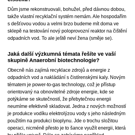
Dům jsme rekonstruovali, bohužel, před dávnou dobou,
takže vlastní recyklační systém nemám. Ale hospodařím
s dešťovou vodou a velmi brzo budeme mít doma ve
sklepě na testování nový poloprovozní reaktor na čištění
odpadních vod. To ale ještě neví žena (směje se).
Jaká další výzkumná témata řešíte ve vaší
skupině Anaerobní biotechnologie?
Obecně nás zajímá recyklace zdrojů a energie z
odpadních vod a nakládání s čistírenskými kaly. Novým
tématem je power-to-gas technology, což je přístup
orientovaný na obnovitelné zdroje energie, kde se
potýkáme se skutečností, že přebytečnou energii
neumíme efektivně skladovat. Jedna z nových možností
je produkce vodíku elektrolýzou vody s jeho následným
použitím na produkci bioplynu. Jde o trochu složitou
operaci, nicméně přesto je to šance využít energii, která