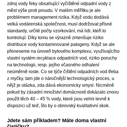
zdroj vody řeky obsahující vyčištěné odpadní vody z
měst výše proti proudu. V malém měřítku je ale
problémem management rizika. Když vodu dodává
velká vodárenská společnost, musí dodržovat přísné
standardy, určité počty vzorkování, má lidi, kteří to
kontrolují. Díky tomu se výrazně zmenšuje riziko
distribuce vody kontaminované patogeny. Když se ale
přeneseme na úroveň bytového komplexu, využívajícího
vlastní systém recyklace odpadních vod, riziko poruchy
na technologii, resp. jejího včasného odhalení
neúměrně roste. Co se týče čištění odpadních vod třeba
z myčky, tam jde o náročnější technologický proces, u
nějž je otázka, zda dává ekonomicky smysl. Nicméně
pokud by zásadní množství domácností dokázalo znovu
použít těch 40 – 45 % vody, které jsou velmi levně k
dispozici už teď, šlo by o obrovský kvalitativní skok.
Jdete sám příkladem? Máte doma vlastní
čističku?