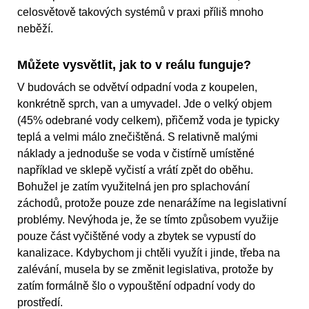
celosvětově takových systémů v praxi příliš mnoho
neběží.
Můžete vysvětlit, jak to v reálu funguje?
V budovách se odvětví odpadní voda z koupelen,
konkrétně sprch, van a umyvadel. Jde o velký objem
(45% odebrané vody celkem), přičemž voda je typicky
teplá a velmi málo znečištěná. S relativně malými
náklady a jednoduše se voda v čistírně umístěné
například ve sklepě vyčistí a vrátí zpět do oběhu.
Bohužel je zatím využitelná jen pro splachování
záchodů, protože pouze zde nenarážíme na legislativní
problémy. Nevýhoda je, že se tímto způsobem využije
pouze část vyčištěné vody a zbytek se vypustí do
kanalizace. Kdybychom ji chtěli využít i jinde, třeba na
zalévání, musela by se změnit legislativa, protože by
zatím formálně šlo o vypouštění odpadní vody do
prostředí.