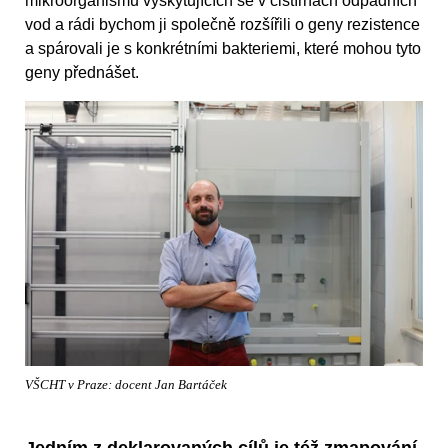
mikroorganismů vyskytujících se v čistírnách odpadních
vod a rádi bychom ji společně rozšířili o geny rezistence
a spárovali je s konkrétními bakteriemi, které mohou tyto
geny přednášet.
VŠCHT v Praze: docent Jan Bartáček
Jedním z deklarovaných cílů je též zmapování