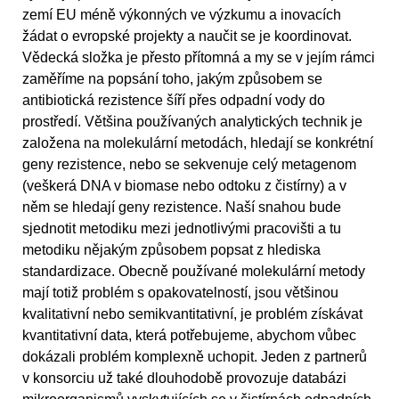
zemí EU méně výkonných ve výzkumu a inovacích
žádat o evropské projekty a naučit se je koordinovat.
Vědecká složka je přesto přítomná a my se v jejím rámci
zaměříme na popsání toho, jakým způsobem se
antibiotická rezistence šíří přes odpadní vody do
prostředí. Většina používaných analytických technik je
založena na molekulární metodách, hledají se konkrétní
geny rezistence, nebo se sekvenuje celý metagenom
(veškerá DNA v biomase nebo odtoku z čistírny) a v
něm se hledají geny rezistence. Naší snahou bude
sjednotit metodiku mezi jednotlivými pracovišti a tu
metodiku nějakým způsobem popsat z hlediska
standardizace. Obecně používané molekulární metody
mají totiž problém s opakovatelností, jsou většinou
kvalitativní nebo semikvantitativní, je problém získávat
kvantitativní data, která potřebujeme, abychom vůbec
dokázali problém komplexně uchopit. Jeden z partnerů
v konsorciu už také dlouhodobě provozuje databázi