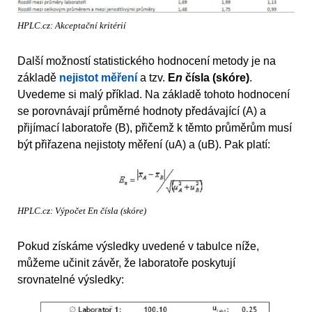
HPLC.cz: Akceptační kritérií
Další možností statistického hodnocení metody je na
základě
nejistot měření
a tzv.
E
n
čísla (skóre)
.
Uvedeme si malý příklad. Na základě tohoto hodnocení
se porovnávají průměrné hodnoty předávající (A) a
přijímací laboratoře (B), přičemž k těmto průměrům musí
být přiřazena nejistoty měření (uA) a (uB). Pak platí:
HPLC.cz: Výpočet En čísla (skóre)
Pokud získáme výsledky uvedené v tabulce níže,
můžeme učinit závěr, že laboratoře poskytují
srovnatelné výsledky: