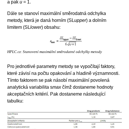
a pak
u
= 1.
Dále se stanoví maximální směrodatná odchylka
metody, která je daná horním (SL
upper
) a dolním
limitem (SL
lower
) obsahu:
HPLC.cz: Stanovení maximální směrodatné odchylky metody
Pro jednotlivé parametry metody se vypočítají faktory,
které závisí na počtu opakování a hladině významnosti.
Tímto faktorem se pak násobí maximální povolená
analytická variabilita s
max
čímž dostaneme hodnoty
akceptačních kritérií. Pak dostaneme následující
tabulku: