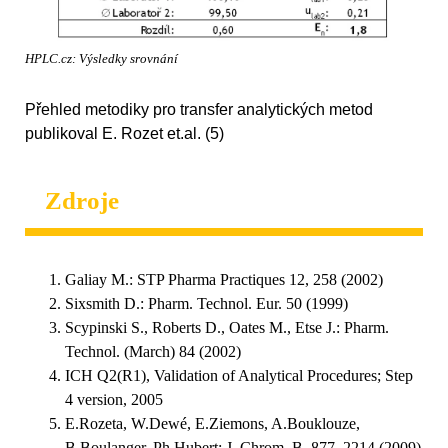
HPLC.cz: Výsledky srovnání
Přehled metodiky pro transfer analytických metod
publikoval E. Rozet et.al. (5)
Zdroje
Galiay M.: STP Pharma Practiques 12, 258 (2002)
Sixsmith D.: Pharm. Technol. Eur. 50 (1999)
Scypinski S., Roberts D., Oates M., Etse J.: Pharm.
Technol. (March) 84 (2002)
ICH Q2(R1), Validation of Analytical Procedures; Step
4 version, 2005
E.Rozeta, W.Dewé, E.Ziemons, A.Bouklouze,
B.Boulanger, Ph.Hubert: J. Chrom. B, 877, 2214 (2009)