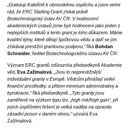
„Gratuluji Kateřině k obrovskému úspěchu a jsem velmi
rád, že ERC Starting Grant získal právě
Biotechnologický ústav AV ČR. V hodnocení
akademických ústavů jsme byli hodnoceni jako jeden z
nejlepších institutů a tento grant je toho důkazem. Máme
kvalitní týmy, které dělají špičkovou vědu a daří se jim
získávat prestižní grantovou podporu,“
říká
Bohdan
Schneider
, ředitel Biotechnologického ústavu AV ČR.
Význam ERC grantů zdůraznila předsedkyně Akademie
věd,
Eva Zažímalová
.
„Jsou to nejprestižnější
individuální granty v Evropě. Vědcům přinášejí velké
finanční prostředky, a přitom minimum administrativy a
byrokracie,“
říká předsedkyně.
„Tyto granty jsou
zaměřené na výzkum typu tzv. „high risk/high gain“, při
jejich úspěšném řešení je velká naděje na opravdu
zásadní posun v daném oboru,“
uzvaírá Eva
Zažímalová.