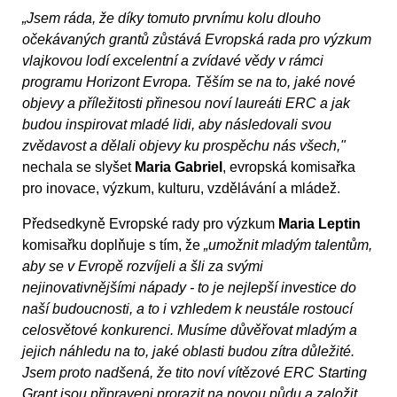
„Jsem ráda, že díky tomuto prvnímu kolu dlouho
očekávaných grantů zůstává Evropská rada pro výzkum
vlajkovou lodí excelentní a zvídavé vědy v rámci
programu Horizont Evropa. Těším se na to, jaké nové
objevy a příležitosti přinesou noví laureáti ERC a jak
budou inspirovat mladé lidi, aby následovali svou
zvědavost a dělali objevy ku prospěchu nás všech,"
nechala se slyšet
Maria Gabriel
, evropská komisařka
pro inovace, výzkum, kulturu, vzdělávání a mládež.
Předsedkyně Evropské rady pro výzkum
Maria Leptin
komisařku doplňuje s tím, že
„umožnit mladým talentům,
aby se v Evropě rozvíjeli a šli za svými
nejinovativnějšími nápady - to je nejlepší investice do
naší budoucnosti, a to i vzhledem k neustále rostoucí
celosvětové konkurenci. Musíme důvěřovat mladým a
jejich náhledu na to, jaké oblasti budou zítra důležité.
Jsem proto nadšená, že tito noví vítězové ERC Starting
Grant jsou připraveni prorazit na novou půdu a založit