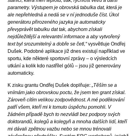
stanici, která měří teplotu, tlak, rychlost větru a další
parametry. Výstupem je obrovská tabulka dat, která je
ale nepřehledná a nedá se v ní jednoduše číst. Úkol
generátoru přirozeného jazyka je automaticky
převyprávět tabulku dat tak, abychom získali
nejdůležitější a relevantní informace a aby vytvořený
text byl srozumitelný a dobře se četl,“
vysvětluje Ondřej
Dušek. Podobné aplikace již dnes existují například ve
sportu, kde některé sportovní zprávy – o výsledcích
utkání a kolik kdo nastřílel gólů – jsou již generovány
automaticky.
K zisku grantu Ondřej Dušek doplňuje:
„Těším se a
vnímám jako obrovskou poctu, že jsem ten grant získal.
Zároveň cítím velikou zodpovědnost. A mé poděkování
patří všem, kteří mi k tomuto úspěchu pomohli. V
žádném případě bych to nezvládl bez podpory svých
doktorandů, kolegů a kolegyň a mnoha dalších lidí, kteří
mi dávali zpětnou vazbu nebo se mnou trénovali