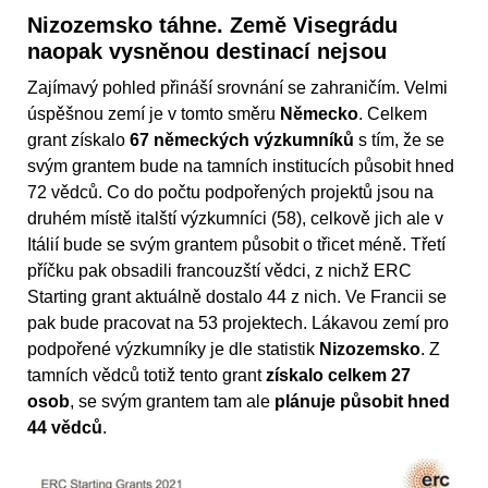
Nizozemsko táhne. Země Visegrádu
naopak vysněnou destinací nejsou
Zajímavý pohled přináší srovnání se zahraničím. Velmi
úspěšnou zemí je v tomto směru
Německo
. Celkem
grant získalo
67 německých výzkumníků
s tím, že se
svým grantem bude na tamních institucích působit hned
72 vědců. Co do počtu podpořených projektů jsou na
druhém místě italští výzkumníci (58), celkově jich ale v
Itálií bude se svým grantem působit o třicet méně. Třetí
příčku pak obsadili francouzští vědci, z nichž ERC
Starting grant aktuálně dostalo 44 z nich. Ve Francii se
pak bude pracovat na 53 projektech. Lákavou zemí pro
podpořené výzkumníky je dle statistik
Nizozemsko
. Z
tamních vědců totiž tento grant
získalo celkem 27
osob
, se svým grantem tam ale
plánuje působit hned
44 vědců
.