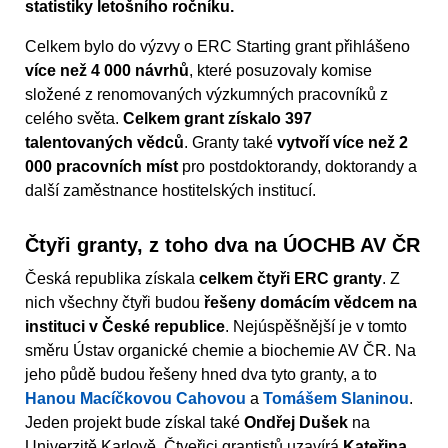
statistiky letošního ročníku.
Celkem bylo do výzvy o ERC Starting grant přihlášeno
více než 4 000 návrhů
, které posuzovaly komise
složené z renomovaných výzkumných pracovníků z
celého světa.
Celkem grant získalo 397
talentovaných vědců
. Granty také
vytvoří více než 2
000 pracovních míst
pro postdoktorandy, doktorandy a
další zaměstnance hostitelských institucí.
Čtyři granty, z toho dva na ÚOCHB AV ČR
Česká republika získala
celkem čtyři ERC granty
. Z
nich všechny čtyři budou
řešeny domácím vědcem na
instituci v České republice
. Nejúspěšnější je v tomto
směru Ústav organické chemie a biochemie AV ČR. Na
jeho půdě budou řešeny hned dva tyto granty, a to
Hanou Macíčkovou Cahovou
a
Tomášem Slaninou
.
Jeden projekt bude získal také
Ondřej Dušek
na
Univerzitě Karlově. Čtveřici grantistů uzavírá
Kateřina