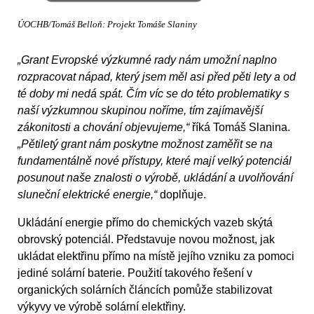
ÚOCHB/Tomáš Belloň: Projekt Tomáše Slaniny
„Grant Evropské výzkumné rady nám umožní naplno
rozpracovat nápad, který jsem měl asi před pěti lety a od
té doby mi nedá spát. Čím víc se do této problematiky s
naší výzkumnou skupinou noříme, tím zajímavější
zákonitosti a chování objevujeme,“
říká Tomáš Slanina.
„Pětiletý grant nám poskytne možnost zaměřit se na
fundamentálně nové přístupy, které mají velký potenciál
posunout naše znalosti o výrobě, ukládání a uvolňování
sluneční elektrické energie,“
doplňuje.
Ukládání energie přímo do chemických vazeb skýtá
obrovský potenciál. Představuje novou možnost, jak
ukládat elektřinu přímo na místě jejího vzniku za pomoci
jediné solární baterie. Použití takového řešení v
organických solárních článcích pomůže stabilizovat
výkyvy ve výrobě solární elektřiny.