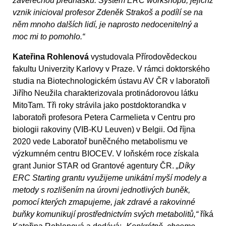
závěrečnou přednášku. Systém ERC workshopů, jejichž
vznik inicioval profesor Zdeněk Strakoš a podílí se na
něm mnoho dalších lidí, je naprosto nedocenitelný a
moc mi to pomohlo.“
Kateřina Rohlenová
vystudovala Přírodovědeckou
fakultu Univerzity Karlovy v Praze. V rámci doktorského
studia na Biotechnologickém ústavu AV ČR v laboratoři
Jiřího Neužila charakterizovala protinádorovou látku
MitoTam. Tři roky strávila jako postdoktorandka v
laboratoři profesora Petera Carmelieta v Centru pro
biologii rakoviny (VIB-KU Leuven) v Belgii. Od října
2020 vede Laboratoř buněčného metabolismu ve
výzkumném centru BIOCEV. V loňském roce získala
grant Junior STAR od Grantové agentury ČR.
„Díky
ERC Starting grantu využijeme unikátní myší modely a
metody s rozlišením na úrovni jednotlivých buněk,
pomocí kterých zmapujeme, jak zdravé a rakovinné
buňky komunikují prostřednictvím svých metabolitů,“
říká