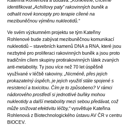
Kateřina Rohlenová a dodává:
„Konkrétně, chceme
identifikovat „Achillovy paty” rakovinných buněk a
odhalit nové koncepty pro terapie cílené na
mezibuněčnou výměnu nukleotidů.“
Ve svém výzkumném projektu se tým Kateřiny
Rohlenové bude zabývat mezibuněčnou komunikací
nukleotidů – stavebních kamenů DNA a RNA, které jsou
nezbytné pro proliferaci rakovinných buněk a jsou proto
tradičním cílem skupiny protirakovinných látek zvaných
anti-metabolity. Ty jsou více než 70 let úspěšně
využívané v léčbě rakoviny.
„Nicméně, přes jejich
prokazatelný úspěch, je jejich využití stále spojené s
resistencí a toxicitou. Čím je to způsobeno? V rámci
nádorového prostředí si jednotlivé buňky mohou
nukleotidy a další metabolity mezi sebou předávat, což
může snižovat efektivitu léčby,“
vysvětluje Kateřina
Rohlenová z Biotechnologického ústavu AV ČR v centru
BIOCEV.