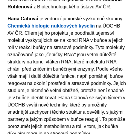
Rohlenová
z Biotechnologického ústavu AV ČR.
Hana Cahová
je vedoucí juniorské výzkumné skupiny
Chemická biologie nukleových kyselin
na ÚOCHB
AV ČR. Cílem jejího projektu je poodhalit tajemství
molekul vyskytujících se na konci RNA v buňce a jejich
roli v reakci buňky na stresové podmínky. Tyto molekuly
označované jako „čepičky RNA“ jsou velmi důležité
struktury na konci vláken RNA, které molekulu RNA
chrání před zničením buněčnými enzymy. Podle všeho
však mají i další důležité funkce, např. pomáhají buňce
reagovat na okolní prostředí a stresové podmínky. Jejich
studium je nicméně velmi obtížné, protože není snadné
je v buňce identifikovat. Hana Cahová se svým týmem v
ÚOCHB vyvíjí nové techniky, které by umožnily
snadnější zachycení těchto struktur a osvětlily, s jakými
partnery a jakým způsobem v buňce reagují. To pomůže
porozumět jejich metabolismu a roli v tom, jak buňka
díky nim reaguje na stresové podmínky.