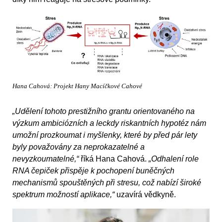
Hana Cahová: Projekt Hany Macíčkové Cahové
„Udělení tohoto prestižního grantu orientovaného na
výzkum ambiciózních a leckdy riskantních hypotéz nám
umožní prozkoumat i myšlenky, které by před pár lety
byly považovány za neprokazatelné a
nevyzkoumatelné,“
říká Hana Cahová.
„Odhalení role
RNA čepiček přispěje k pochopení buněčných
mechanismů spouštěných při stresu, což nabízí široké
spektrum možností aplikace,“
uzavírá vědkyně.