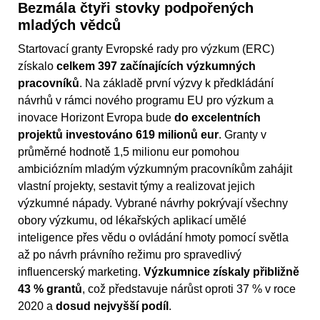
Bezmála čtyři stovky podpořených
mladých vědců
Startovací granty Evropské rady pro výzkum (ERC)
získalo
celkem 397 začínajících výzkumných
pracovníků
. Na základě první výzvy k předkládání
návrhů v rámci nového programu EU pro výzkum a
inovace Horizont Evropa bude
do excelentních
projektů investováno 619 milionů eur
. Granty v
průměrné hodnotě 1,5 milionu eur pomohou
ambiciózním mladým výzkumným pracovníkům zahájit
vlastní projekty, sestavit týmy a realizovat jejich
výzkumné nápady. Vybrané návrhy pokrývají všechny
obory výzkumu, od lékařských aplikací umělé
inteligence přes vědu o ovládání hmoty pomocí světla
až po návrh právního režimu pro spravedlivý
influencerský marketing.
Výzkumnice získaly přibližně
43 % grantů
, což představuje nárůst oproti 37 % v roce
2020 a
dosud nejvyšší podíl
.