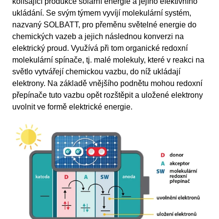
kolísající produkce solární energie a jejího efektivního
ukládání. Se svým týmem vyvíjí molekulární systém,
nazvaný SOLBATT, pro přeměnu světelné energie do
chemických vazeb a jejich následnou konverzi na
elektrický proud. Využívá při tom organické redoxní
molekulární spínače, tj. malé molekuly, které v reakci na
světlo vytvářejí chemickou vazbu, do níž ukládají
elektrony. Na základě vnějšího podnětu mohou redoxní
přepínače tuto vazbu opět rozštěpit a uložené elektrony
uvolnit ve formě elektrické energie.