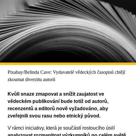
Pixabay/Belinda Cave: Vydavatelé vědeckých časopisů chtějí
zkoumat diverzitu autorů
Kvůli snaze zmapovat a snížit zaujatost ve
vědeckém publikování bude totiž od autorů,
recenzentů a editorů nově vyžadováno, aby
zveřejnili svou rasu nebo etnický původ.
V rámci iniciativy, která je součástí rostoucího úsilí
analyzovat rozmanitost výzkumníků po celém světě
,