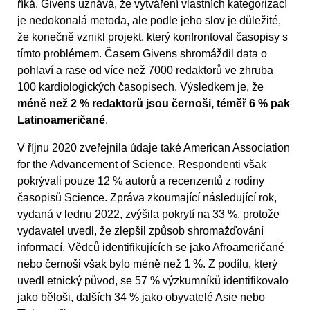
říká. Givens uznává, že vytváření vlastních kategorizací
je nedokonalá metoda, ale podle jeho slov je důležité,
že konečně vznikl projekt, který konfrontoval časopisy s
tímto problémem. Časem Givens shromáždil data o
pohlaví a rase od více než 7000 redaktorů ve zhruba
100 kardiologických časopisech. Výsledkem je, že
méně než 2 % redaktorů jsou černoši, téměř 6 % pak
Latinoameričané
.
V říjnu 2020 zveřejnila údaje také American Association
for the Advancement of Science. Respondenti však
pokrývali pouze 12 % autorů a recenzentů z rodiny
časopisů Science. Zpráva zkoumající následující rok,
vydaná v lednu 2022, zvýšila pokrytí na 33 %, protože
vydavatel uvedl, že zlepšil způsob shromažďování
informací. Vědců identifikujících se jako Afroameričané
nebo černoši však bylo méně než 1 %. Z podílu, který
uvedl etnický původ, se 57 % výzkumníků identifikovalo
jako běloši, dalších 34 % jako obyvatelé Asie nebo