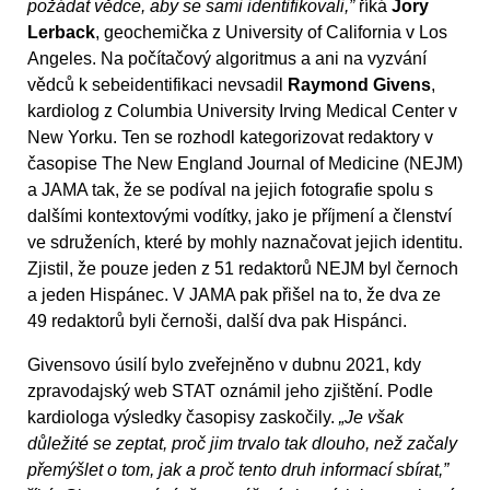
požádat vědce, aby se sami identifikovali,”
říká
Jory
Lerback
, geochemička z University of California v Los
Angeles. Na počítačový algoritmus a ani na vyzvání
vědců k sebeidentifikaci nevsadil
Raymond Givens
,
kardiolog z Columbia University Irving Medical Center v
New Yorku. Ten se rozhodl kategorizovat redaktory v
časopise The New England Journal of Medicine (NEJM)
a JAMA tak, že se podíval na jejich fotografie spolu s
dalšími kontextovými vodítky, jako je příjmení a členství
ve sdruženích, které by mohly naznačovat jejich identitu.
Zjistil, že pouze jeden z 51 redaktorů NEJM byl černoch
a jeden Hispánec. V JAMA pak přišel na to, že dva ze
49 redaktorů byli černoši, další dva pak Hispánci.
Givensovo úsilí bylo zveřejněno v dubnu 2021, kdy
zpravodajský web STAT oznámil jeho zjištění. Podle
kardiologa výsledky časopisy zaskočily.
„Je však
důležité se zeptat, proč jim trvalo tak dlouho, než začaly
přemýšlet o tom, jak a proč tento druh informací sbírat,”