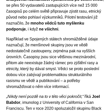
se přes 50 vydavatelů zastupujících více než 15 000
časopisů po celém světě připravuje zjistit rasu, etnický
původ nebo pohlaví výzkumníků. Pilotní testování již
naznačilo, že
mnoho vědců tuto myšlenku
podporuje
, i když
ne všichni
.
Například ve Spojených státech shromážděné údaje
naznačují, že menšinové skupiny jsou ve vědě
nedostatečně zastoupeny, zejména pak na vyšších
úrovních. Časopisy jsou sice většinou mezinárodní,
přitom ale neexistuje žádný rámec pro zjištění rasy a
etnicity, který by dával smysl. Vědci se proto poslední
dobou více zabývají problematikou strukturálního
rasismu ve vědě a publikování – a potřeby
shromažďovat o něm více informací.
„Nikdy není pozdě na to v této věci pokročit,“
říká
Joel
Babdor
, imunolog z University of California v San
Franciscu. Ten v roce 2020 spoluzaložil skupinu Black