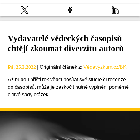
Vydavatelé vědeckých časopisů
chtějí zkoumat diverzitu autorů
Pá, 25.3.2022
|
Originální článek z
:
Vědavýzkum.cz/BK
Až budou příští rok vědci posílat své studie či recenze
do časopisů, může je zaskočit nutné vyplnění poměrně
citlivé sady otázek.