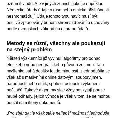
oznámit vládě. Ale v jiných zemích, jako je například
Německo, úřady údaje o rase nebo etnické příslušnosti
neshromažďují. Údaje tohoto typu navíc musí být
pečlivě zpracovány během shromažďování a uchovány
podle evropských zákonů na ochranu údajů.
Metody se různí, všechny ale poukazují
na stejný problém
Někteří výzkumníci již vyvinuli algoritmy pro odhad
etnického nebo geografického původu ze jmen. Tato
myšlenka sahá desítky let do minulosti, zjednodušila se
však až s masivními online datovými soubory jmen,
národností nebo etnik, spolu s rostoucím výkonem
počítačů. Takové algoritmy sice vždy poskytují pouze
hrubé odhady, jejich výhoda je však v tom, že se mohou
použít na miliony dokumentů.
„Pro sběr dat je však stále nejlepší možností jednoduše