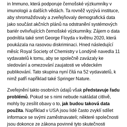
in Immuno, která podporuje černošské výzkumníky v
imunologii a dalších vědách. Ta rovněž vyzývá instituce,
aby shromažďovaly a zveřejňovaly demografická data
jako součást akčních plánů na odstranění systémových
bariér ovlivňujících černošské výzkumníky. Zájem o data
podnítila také smrt George Floyda v květnu 2020, která
poukázala na rasovou diskriminaci. Hned následující
měsíc Royal Society of Chemistry v Londýně navedla 11
vydavatelů k tomu, aby se společně zavázaly ke
sledování a omezování zaujatosti ve vědeckém
publikování. Tato skupina nyní čítá na 52 vydavatelů, k
nimž patří například také Springer Nature.
Zveřejnění takto osobních údajů však
představuje řadu
problémů
. Pokud se s nimi nebude nakládat citlivě,
mohly by zesílit obavy o to,
jak budou taková data
použita
. Například v USA jsou lidé často zvyklí sdílet
informace se svými zaměstnavateli; některé společnosti
jsou dokonce ze zákona povinné tyto skutečnosti