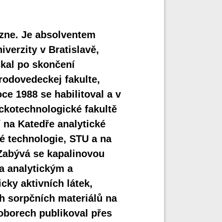
ezne. Je absolventem
verzity v Bratislavě,
skal po skončení
rodovedeckej fakulte,
ce 1988 se habilitoval a v
ckotechnologické fakultě
 na Katedře analytické
é technologie, STU a na
 Zabývá se kapalinovou
a analytickým a
ky aktivních látek,
h sorpčních materiálů na
oborech publikoval přes