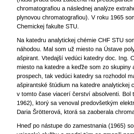
chromatografiou a následnej analýze extrah
plynovou chromatografiou). V roku 1965 so
Chemickej fakulte STU.
Na katedru analytickej chémie CHF STU som
náhodou. Mal som už miesto na Ústave pol
ašpirant. Vtedajší vedúci katedry doc. Ing. 
miesto na katedre a keďže som zo skupiny a
prospech, tak vedúci katedry sa rozhodol m
ašpirantské štúdium na katedre analytickej 
v tomto čase viacerí čerství absolventi. Bol
1962), ktorý sa venoval predovšetkým elekt
Daria Šrötterová, ktorá sa zaoberala chrom
Hneď po nástupe do zamestnania (1965) so