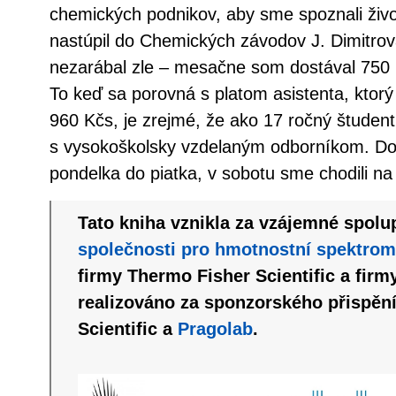
chemických podnikov, aby sme spoznali život
nastúpil do Chemických závodov J. Dimitrov
nezarábal zle – mesačne som dostával 750
To keď sa porovná s platom asistenta, ktorý
960 Kčs, je zrejmé, že ako 17 ročný študen
s vysokoškolsky vzdelaným odborníkom. Do 
pondelka do piatka, v sobotu sme chodili na
Tato kniha vznikla za vzájemné spol
společnosti pro hmotnostní spektrome
firmy Thermo Fisher Scientific a fir
realizováno za sponzorského přispěn
Scientific a
Pragolab
.