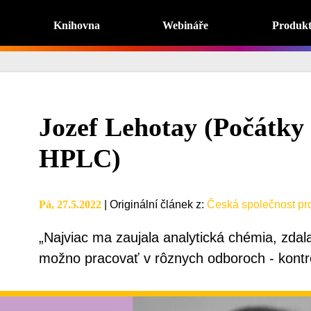
Knihovna
Webináře
Produk
Jozef Lehotay (Počátky 
HPLC)
Pá, 27.5.2022
|
Originální článek z
:
Česká společnost pro
„Najviac ma zaujala analytická chémia, zdal
možno pracovať v rôznych odboroch ‐ kontro