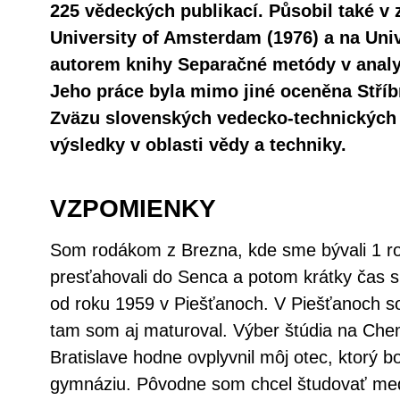
225 vědeckých publikací. Působil také v 
University of Amsterdam (1976) a na Unive
autorem knihy Separačné metódy v analyt
Jeho práce byla mimo jiné oceněna Stříb
Zväzu slovenských vedecko‐technických
výsledky v oblasti vědy a techniky.
VZPOMIENKY
Som rodákom z Brezna, kde sme bývali 1 r
presťahovali do Senca a potom krátky čas s
od roku 1959 v Piešťanoch. V Piešťanoch 
tam som aj maturoval. Výber štúdia na Chem
Bratislave hodne ovplyvnil môj otec, ktorý 
gymnáziu. Pôvodne som chcel študovať med