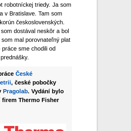
 robotníckej triedy. Ja som
a v Bratislave. Tam som
 korún československých.
 som dostával neskôr a bol
t som mal porovnateľný plat
práce sme chodili od
 prednášky.
upráce
České
trii
, české pobočky
my
Pragolab
. Vydání bylo
í firem Thermo Fisher