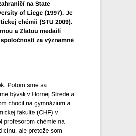
zahraničí na State
rsity of Liege (1997). Je
ickej chémii (STU 2009).
rnou a Zlatou medailí
 spoločností za významné
ok. Potom sme sa
me bývali v Hornej Strede a
som chodil na gymnázium a
ickej fakulte (CHF) v
bol profesorom chémie na
icínu, ale pretože som