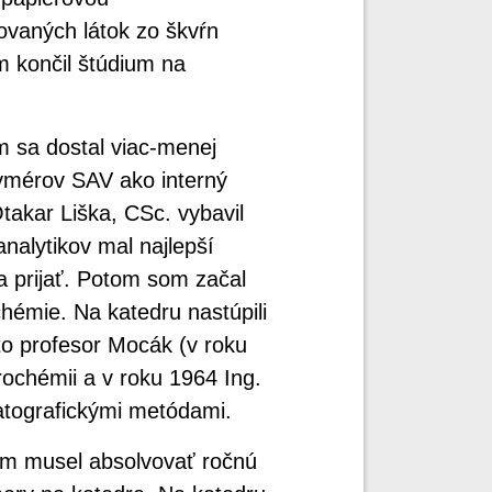
ovaných látok zo škvŕn
m končil štúdium na
 sa dostal viac‐menej
ymérov SAV ako interný
Otakar Liška, CSc. vybavil
nalytikov mal najlepší
a prijať. Potom som začal
chémie. Na katedru nastúpili
 to profesor Mocák (v roku
rochémii a v roku 1964 Ing.
atografickými metódami.
m musel absolvovať ročnú