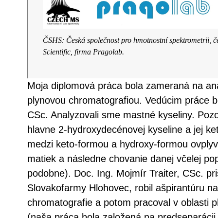
ČSHS: Česká společnost pro hmotnostní spektrometrii, 
Scientific, firma Pragolab.
Moja diplomová práca bola zameraná na ana
plynovou chromatografiou. Vedúcim práce bol
CSc. Analyzovali sme mastné kyseliny. Poz
hlavne 2‐hydroxydecénovej kyseline a jej k
medzi keto‐formou a hydroxy‐formou ovplyv
matiek a následne chovanie danej včelej pop
podobne). Doc. Ing. Mojmír Traiter, CSc. priš
Slovakofarmy Hlohovec, robil ašpirantúru na
chromatografie a potom pracoval v oblasti p
(naša práca bola založená na predseparácii