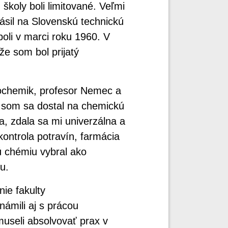
školy boli limitované. Veľmi
lásil na Slovenskú technickú
boli v marci roku 1960. V
e som bol prijatý
ochemik, profesor Nemec a
k som sa dostal na chemickú
a, zdala sa mi univerzálna a
ontrola potravín, farmácia
kú chémiu vybral ako
u.
ie fakulty
námili aj s prácou
museli absolvovať prax v