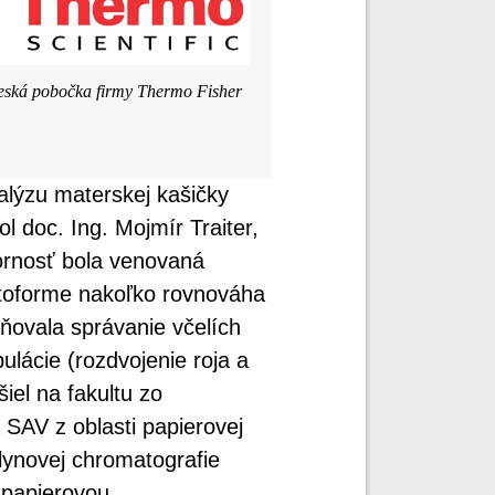
česká pobočka firmy Thermo Fisher
lýzu materskej kašičky
 doc. Ing. Mojmír Traiter,
ornosť bola venovaná
etoforme nakoľko rovnováha
ňovala správanie včelích
ulácie (rozdvojenie roja a
iel na fakultu zo
 SAV z oblasti papierovej
lynovej chromatografie
 papierovou