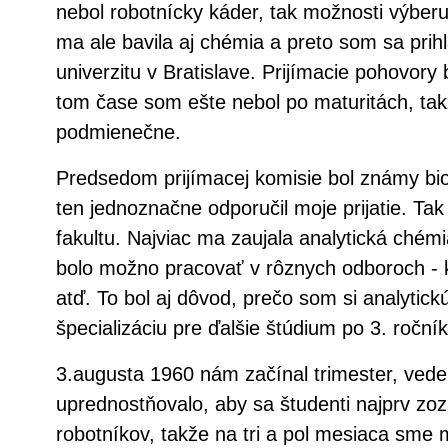
nebol robotnícky káder, tak možnosti výberu 
ma ale bavila aj chémia a preto som sa prih
univerzitu v Bratislave. Prijímacie pohovory 
tom čase som ešte nebol po maturitách, takž
podmienečne.
Predsedom prijímacej komisie bol známy bi
ten jednoznačne odporučil moje prijatie. Ta
fakultu. Najviac ma zaujala analytická chémi
bolo možno pracovať v rôznych odboroch ‐ k
atď. To bol aj dôvod, prečo som si analytic
špecializáciu pre ďalšie štúdium po 3. ročník
3.augusta 1960 nám začínal trimester, veden
uprednostňovalo, aby sa študenti najprv zoz
robotníkov, takže na tri a pol mesiaca sme 