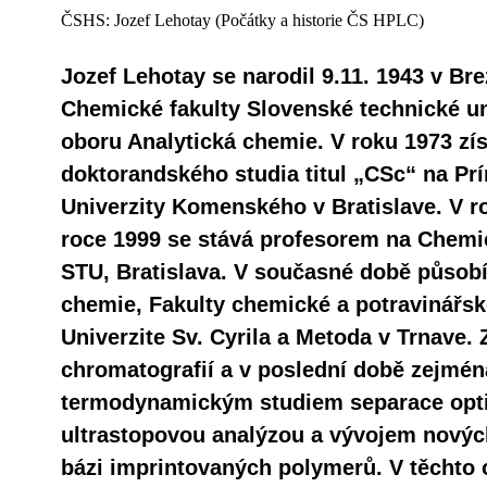
ČSHS: Jozef Lehotay (Počátky a historie ČS HPLC)
Jozef Lehotay se narodil 9.11. 1943 v Br
Chemické fakulty Slovenské technické uni
oboru Analytická chemie. V roku 1973 zí
doktorandského studia titul „CSc“ na Prí
Univerzity Komenského v Bratislave. V ro
roce 1999 se stává profesorem na Chemi
STU, Bratislava. V současné době působí
chemie, Fakulty chemické a potravinářsk
Univerzite Sv. Cyrila a Metoda v Trnave.
chromatografií a v poslední době zejmén
termodynamickým studiem separace optic
ultrastopovou analýzou a vývojem novýc
bázi imprintovaných polymerů. V těchto 