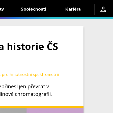
ty
Společnosti
Kariéra
a historie ČS
 pro hmotnostní spektrometrii
epřinesl jen převrat v
linové chromatografii.