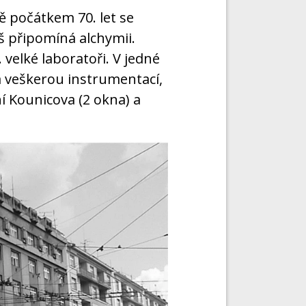
 počátkem 70. let se
š připomíná alchymii.
 velké laboratoři. V jedné
y a veškerou instrumentací,
í Kounicova (2 okna) a