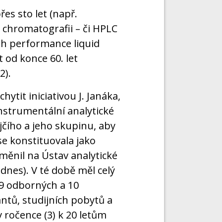
es sto let (např.
 chromatografii – či HPLC
h performance liquid
 od konce 60. let
2).
ytit iniciativou J. Janáka,
instrumentální analytické
jčího a jeho skupinu, aby
e konstituovala jako
změnil na Ústav analytické
nes). V té době měl celý
 9 odborných a 10
ntů, studijních pobytů a
v ročence (3) k 20 letům