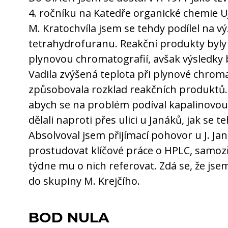
4. ročníku na Katedře organické chemie 
M. Kratochvíla jsem se tehdy podílel na 
tetrahydrofuranu. Reakční produkty byly
plynovou chromatografií, avšak výsledky 
Vadila zvýšená teplota při plynové chroma
způsobovala rozklad reakčních produktů. 
abych se na problém podíval kapalinovou
dělali naproti přes ulici u Janáků, jak se t
Absolvoval jsem přijímací pohovor u J. Jan
prostudovat klíčové práce o HPLC, samozř
týdne mu o nich referovat. Zdá se, že jsem
do skupiny M. Krejčího.
BOD NULA