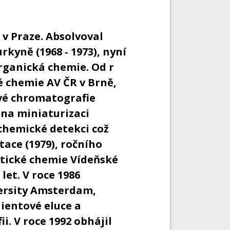
8 v Praze. Absolvoval
rkyně (1968 ‐ 1973), nyní
rganická chemie. Od r
é chemie AV ČR v Brně,
ové chromatografie
na miniaturizaci
chemické detekci což
ace (1979), ročního
ytické chemie Vídeňské
 let. V roce 1986
versity Amsterdam,
dientové eluce a
. V roce 1992 obhájil