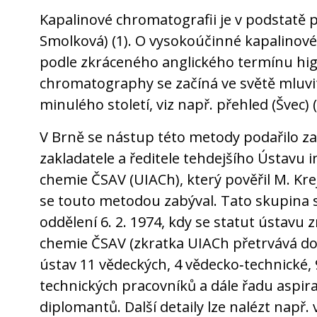
Kapalinové chromatografii je v podstatě př
Smolková) (1). O vysokoúčinné kapalinové
podle zkráceného anglického termínu hig
chromatography se začíná ve světě mluvit
minulého století, viz např. přehled (Švec) (
V Brně se nástup této metody podařilo zach
zakladatele a ředitele tehdejšího Ústavu 
chemie ČSAV (UIACh), který pověřil M. Kre
se touto metodou zabýval. Tato skupina s
oddělení 6. 2. 1974, kdy se statut ústavu 
chemie ČSAV (zkratka UIACh přetrvává dod
ústav 11 vědeckých, 4 vědecko‐technické,
technických pracovníků a dále řadu aspira
diplomantů. Další detaily lze nalézt např. 