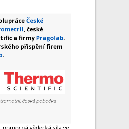
polupráce
České
rometrii
, české
ific a firmy
Pragolab
.
rského přispění firem
b
.
trometrii, česká pobočka
.
v. pomocná vědecká síla ve