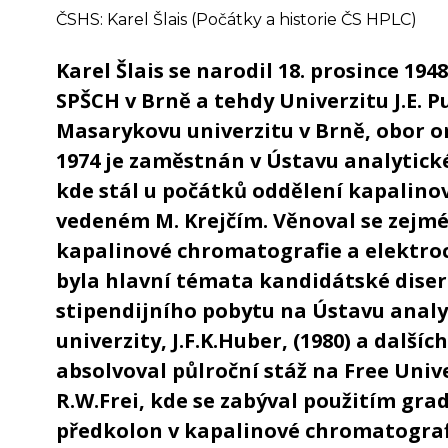
ČSHS: Karel Šlais (Počátky a historie ČS HPLC)
Karel Šlais se narodil 18. prosince 194
SPŠCH v Brně a tehdy Univerzitu J.E. Pu
Masarykovu univerzitu v Brně, obor o
1974 je zaměstnán v Ústavu analytick
kde stál u počátků oddělení kapalin
vedeném M. Krejčím. Věnoval se zejmé
kapalinové chromatografie a elektro
byla hlavní témata kandidátské disert
stipendijního pobytu na Ústavu anal
univerzity, J.F.K.Huber, (1980) a dalších
absolvoval půlroční stáž na Free Uni
R.W.Frei, kde se zabýval použitím gra
předkolon v kapalinové chromatografii