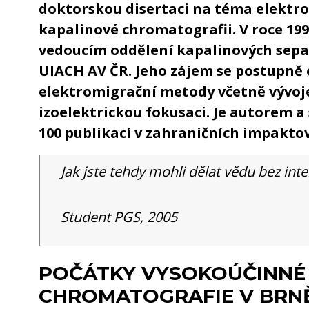
doktorskou disertaci na téma elektr
kapalinové chromatografii. V roce 19
vedoucím oddělení kapalinových sep
UIACH AV ČR. Jeho zájem se postupně 
elektromigrační metody včetně vývoj
izoelektrickou fokusaci. Je autorem a
100 publikací v zahraničních impakto
Jak jste tehdy mohli dělat vědu bez int
Student PGS, 2005
POČÁTKY VYSOKOÚČINNÉ
CHROMATOGRAFIE V BRN