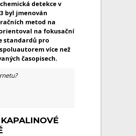
ochemická detekce v
93 byl jmenován
aračních metod na
orientoval na fokusační
e standardů pro
 spoluautorem více než
vaných časopisech.
ernetu?
 KAPALINOVÉ
Ě