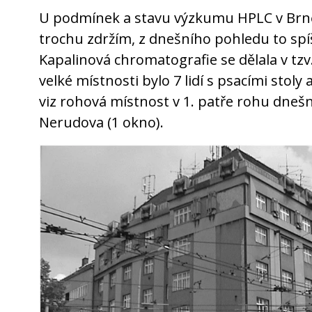
U podmínek a stavu výzkumu HPLC v Brně
trochu zdržím, z dnešního pohledu to spí
Kapalinová chromatografie se dělala v tzv.
velké místnosti bylo 7 lidí s psacími stol
viz rohová místnost v 1. patře rohu dnešn
Nerudova (1 okno).