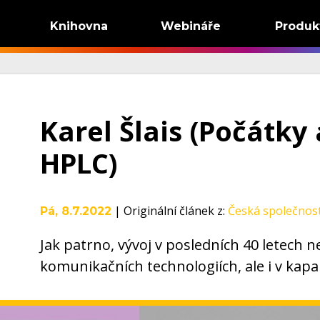
Knihovna
Webináře
Produk
Karel Šlais (Počátky 
HPLC)
|
Originální článek z
:
Česká společnost
Pá, 8.7.2022
Jak patrno, vývoj v posledních 40 letech n
komunikačních technologiích, ale i v kapa