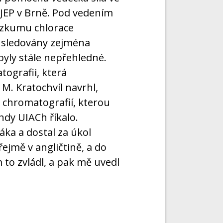
UJEP v Brně. Pod vedením
výzkumu chlorace
 sledovány zejména
byly stále nepřehledné.
tografii, která
M. Kratochvíl navrhl,
 chromatografií, kterou
ehdy UIACh říkalo.
áka a dostal za úkol
ejmě v angličtině, a do
 to zvládl, a pak mě uvedl