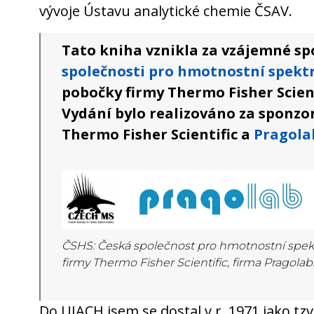
vývoje Ústavu analytické chemie ČSAV.
Tato kniha vznikla za vzájemné s
společnosti pro hmotnostní spekt
pobočky firmy Thermo Fisher Scient
Vydání bylo realizováno za sponzo
Thermo Fisher Scientific a
Pragola
ČSHS: Česká společnost pro hmotnostní spek
firmy Thermo Fisher Scientific, firma Pragolab
Do UIACH jsem se dostal v r. 1971 jako tz