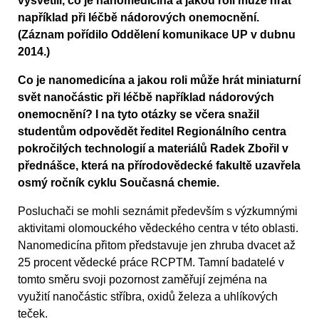
vysvětlil, co je nanomedicína a jakou roli může hrát
například při léčbě nádorových onemocnění.
(Záznam pořídilo Oddělení komunikace UP v dubnu
2014.)
Co je nanomedicína a jakou roli může hrát miniaturní
svět nanočástic při léčbě například nádorových
onemocnění? I na tyto otázky se včera snažil
studentům odpovědět ředitel Regionálního centra
pokročilých technologií a materiálů Radek Zbořil v
přednášce, která na přírodovědecké fakultě uzavřela
osmý ročník cyklu Současná chemie.
Posluchači se mohli seznámit především s výzkumnými
aktivitami olomouckého vědeckého centra v této oblasti.
Nanomedicína přitom představuje jen zhruba dvacet až
25 procent vědecké práce RCPTM. Tamní badatelé v
tomto směru svoji pozornost zaměřují zejména na
využití nanočástic stříbra, oxidů železa a uhlíkových
teček.