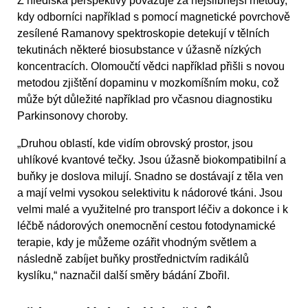
Z hlediska perspektivy považuje za nejslibnější metody,
kdy odborníci například s pomocí magnetické povrchově
zesílené Ramanovy spektroskopie detekují v tělních
tekutinách některé biosubstance v úžasně nízkých
koncentracích. Olomoučtí vědci například přišli s novou
metodou zjištění dopaminu v mozkomíšním moku, což
může být důležité například pro včasnou diagnostiku
Parkinsonovy choroby.
„Druhou oblastí, kde vidím obrovský prostor, jsou
uhlíkové kvantové tečky. Jsou úžasně biokompatibilní a
buňky je doslova milují. Snadno se dostávají z těla ven
a mají velmi vysokou selektivitu k nádorové tkáni. Jsou
velmi malé a využitelné pro transport léčiv a dokonce i k
léčbě nádorových onemocnění cestou fotodynamické
terapie, kdy je můžeme ozářit vhodným světlem a
následně zabíjet buňky prostřednictvím radikálů
kyslíku,“ naznačil další směry bádání Zbořil.