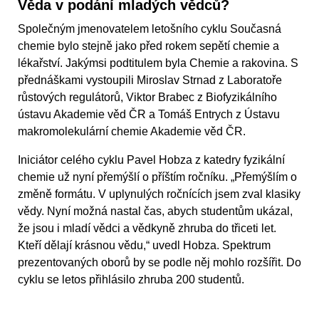
Věda v podání mladých vědců?
Společným jmenovatelem letošního cyklu Současná
chemie bylo stejně jako před rokem sepětí chemie a
lékařství. Jakýmsi podtitulem byla Chemie a rakovina. S
přednáškami vystoupili Miroslav Strnad z Laboratoře
růstových regulátorů, Viktor Brabec z Biofyzikálního
ústavu Akademie věd ČR a Tomáš Entrych z Ústavu
makromolekulární chemie Akademie věd ČR.
Iniciátor celého cyklu Pavel Hobza z katedry fyzikální
chemie už nyní přemýšlí o příštím ročníku. „Přemýšlím o
změně formátu. V uplynulých ročnících jsem zval klasiky
vědy. Nyní možná nastal čas, abych studentům ukázal,
že jsou i mladí vědci a vědkyně zhruba do třiceti let.
Kteří dělají krásnou vědu,“ uvedl Hobza. Spektrum
prezentovaných oborů by se podle něj mohlo rozšířit. Do
cyklu se letos přihlásilo zhruba 200 studentů.