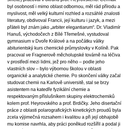
byl osobností i mimo oblast odbornou, měl rád přírodu a
myslivost, měl velký kulturní rozhled a rozsáhlé znalosti
literatury, obdivoval Francii, její kulturu i jazyk, a mezi
přáteli byl znám jako „arbiter elegantiarum“. Dr. Vladimír
Hanuš, východočech z Bílé Třemešné, vystudoval
gymnasium v Dvoře Králové a na počátku války
abiturientský kurs chemické průmyslovky v Kolíně. Pak
pracoval ve Fragnerově měcholupské továrně na léčiva
v prostředí mezi lidmi, jež pro něho – podle jeho
vlastních slov – bylo výbornou školou v oblasti
organické a analytické chemie. Po skončení války začal
studovat chemii na Karlově universitě, stal se brzy
asistentem na katedře fyzikální chemie a
respektovaným příslušníkem skupiny elektrochemiků
kolem prof. Heyrovského a prof. Brdičky. Jeho disertační
práce z oblasti polarografických kinetických proudů byla
zcela výjimečná rozsahem i kvalitou a při její obhajobě
mu komise navrhla, aby práci poněkud rozšířil a podal ji