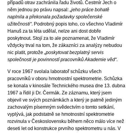
případů otrav zachránila řadu životů. Čestmír Jech o
něm jednou po právu napsal:
„jeho práce bohatě
naplnila a překonala požadavky společenské
užitečnosti“
. Podrobný popis toho, co všechno Vladimír
Hanuš za ta léta udělal, nelze ani dost dobře
poskytnout. Stojí za to ale poznamenat, že Vladimír
vždycky trval na tom, že zákazníci za analýzy nebudou
nic platit, protože
„poskytovat bezplatný servis
společnosti je povinností pracovníků Akademie věd“
.
V roce 1967 svolala laboratoř schůzku všech
pracovníků v oboru hmotnostní spektrometrie. Schůzka
se konala v kinosále Technického musea dne 13. dubna
1967 a řídil ji Dr. Čermák. Ze záznamu, který jsem
objevil ve svých poznámkách a který je patrně jediným
zachovalým písemným svědectvím o tomto setkání,
vyplývá, jak podstatně se hmotnostní spektrometrie
rozvinula v Československu během něco málo více než
deseti let od konstrukce prvního spektrometru u nás. V