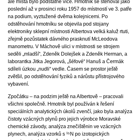
ale místa bylo podstatně více. Hmotník se stěhoval jako
poslední až v prosinci roku 1957 do místností ve 3. patře
na podium, vyztužené dvěma kolejnicemi. Po
odstěhování hmotníku se objevila pod stojany
elektroniky sklepní místnosti Albertova velká kaluž rtuti,
zřejmě pozůstatek dávného prasknutí McLeodova
manometru. V Máchově ulici v místnosti se strojem
seděli „mladší“, Zdeněk Dolejšek a Zdeněk Herman, a
laborantka Jitka Jegorová, „šéfové“ Hanuš a Čermák
sdíleli úzkou „nudli“ vedle. Časem se prostor ještě
zvětšil, po odstěhování fyziků a nárůstu přístrojového
vybavení.
Zpočátku – na podzim ještě na Albertově – pracovali
všichni společně. Hmotník byl používán k řešení
speciálních analytických úkolů zvenčí, jako byla analýza
čistoty vzácných plynů pro jejich výrobce Moravské
chemické závody, analýza znečištěnin ve vzácných
plynech, analýza vzorků s ¹⁵N po izotopických