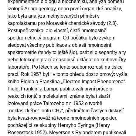
experimentech biologů a biochemiků, analýza poměru
izotopů Ar pro geology, nebo první organické analýzy,
jako byla analýza methylovaných příměsí v
kaprolaktamu pro Moravské chemické závody (2,3).
Postupně vznikal ale vlastní, čistě hmotnostně
spektrometrický program. Od počátku bylo zvykem
sledovat všechny publikace z oblasti hmotnostní
spektrometrie (tehdy to ještě šlo), psát si o separáty a ty
nebo fotokopie prací z časopisů ukládat do knihovničky
laboratoře. Po létech se tento soubor rozrostl na tisíce
prací. Rok 1957 byl i v tomto ohledu dost zlomový: vyšla
kniha Fielda a Franklina „Electron Impact Phenomena“.
Field, Franklin a Lampe publikovali první práce o
reakcích iontů s molekulami, známa byla i starší
izolovaná práce Talrozeho z r. 1952 o tvorbě
„neklasického“ iontu CH₅⁺, předmětem častých diskusí
byla kvazi-rovnovážná teorie hmotnostních spekter,
pocházející ze skupiny Henryho Eyringa (Henry
Rosenstock 1952). Meyerson s Rylanderem publikovali