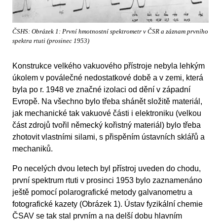
ČSHS: Obrázek 1: První hmotnostní spektrometr v ČSR a záznam prvního
spektra rtuti (prosinec 1953)
Konstrukce velkého vakuového přístroje nebyla lehkým
úkolem v poválečné nedostatkové době a v zemi, která
byla po r. 1948 ve značné izolaci od dění v západní
Evropě. Na všechno bylo třeba shánět složitě materiál,
jak mechanické tak vakuové části i elektroniku (velkou
část zdrojů tvořil německý kořistný materiál) bylo třeba
zhotovit vlastními silami, s přispěním ústavních sklářů a
mechaniků.
Po necelých dvou letech byl přístroj uveden do chodu,
první spektrum rtuti v prosinci 1953 bylo zaznamenáno
ještě pomocí polarografické metody galvanometru a
fotografické kazety (Obrázek 1). Ústav fyzikální chemie
ČSAV se tak stal prvním a na delší dobu hlavním