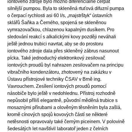
iontového zdroje bylo možno diferenciálně čerpat
silnější pumpou. Byla to skleněná rtuťová difuzní pumpa
o čerpací rychlosti asi 60 l/s, „majstrštyk“ ústavních
sklářů Šaňka a Černého, spojená se skleněnou
vymrazovačkou, chlazenou kapalným dusíkem. Pro
sledování reakcí s alkalickými kovy později neváhali
ještě jednou trubici navrtat, aby se do prostoru
iontového zdroje dala přes skleněný zábrus nasunout
pícka. Také jednoduchý elektronkový zesilovač
iontových proudů byl nahrazen zesilovačem na principu
vibračního kondenzátoru, zhotovený na zakázku v
Ústavu přístrojové techniky ČSAV v Brně ing.
Vavrouchem. Zesílení iontových proudů pomocí
násobiče bylo ještě v nedohlednu. Přístroj rozhodně
nepůsobil příliš elegantně, původní měděná trubice s
mosaznými přírubami a olověným těsněním byla zašlá,
kromě cínových spojů kovových částí se některé
netěsnosti opravovaly také černým piceinem. V polovině
šedesátých let navštívil laboratoř jeden z čelních