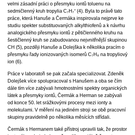
velmi zásadní práci o přesmyku iontů toluenu na
sedmičlenný kruh tropylia C₇H₇⁺ (4). Byla to právě tato
práce, která Hanuše a Čermáka inspirovala nejprve ke
studiu spekter substituovaných alkylthiofenů a k návrhu
analogického přesmyku iontů z pětičlenného kruhu na
šestičlenný kruh se zabudovanou nejvnitřnější skupinou
CH (5), později Hanuše a Dolejška k několika pracím o
přesmyku řady ionizovaných isomerů C₇H₈ na tropyliový
ion (6).
Práce v laboratoři se pak začala specializovat. Zdeněk
Dolejšek více spolupracoval s Hanušem a oba se čím
dále tím více zabývali hmotnostními spektry organických
látek a přesmyky iontů, Čermák a Herman se zabývali
od konce 50. let srážkovými procesy mezi ionty a
molekulami. V měření na jediném stroji se obě pracovní
skupiny pravidelně po několika měsících střídali.
Čermák s Hermanem také přístroj upravili tak, že prostor