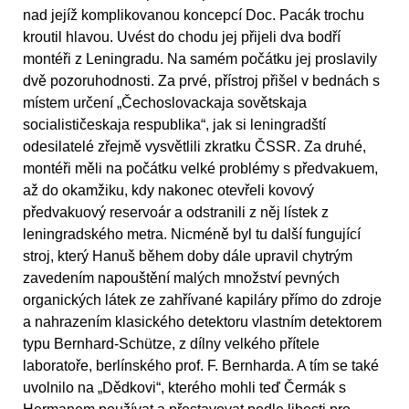
nad jejíž komplikovanou koncepcí Doc. Pacák trochu
kroutil hlavou. Uvést do chodu jej přijeli dva bodří
montéři z Leningradu. Na samém počátku jej proslavily
dvě pozoruhodnosti. Za prvé, přístroj přišel v bednách s
místem určení „Čechoslovackaja sovětskaja
socialističeskaja respublika“, jak si leningradští
odesilatelé zřejmě vysvětlili zkratku ČSSR. Za druhé,
montéři měli na počátku velké problémy s předvakuem,
až do okamžiku, kdy nakonec otevřeli kovový
předvakuový reservoár a odstranili z něj lístek z
leningradského metra. Nicméně byl tu další fungující
stroj, který Hanuš během doby dále upravil chytrým
zavedením napouštění malých množství pevných
organických látek ze zahřívané kapiláry přímo do zdroje
a nahrazením klasického detektoru vlastním detektorem
typu Bernhard-Schütze, z dílny velkého přítele
laboratoře, berlínského prof. F. Bernharda. A tím se také
uvolnilo na „Dědkovi“, kterého mohli teď Čermák s