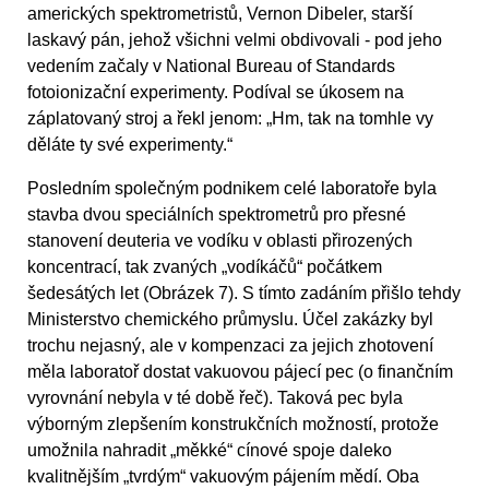
amerických spektrometristů, Vernon Dibeler, starší
laskavý pán, jehož všichni velmi obdivovali - pod jeho
vedením začaly v National Bureau of Standards
fotoionizační experimenty. Podíval se úkosem na
záplatovaný stroj a řekl jenom: „Hm, tak na tomhle vy
děláte ty své experimenty.“
Posledním společným podnikem celé laboratoře byla
stavba dvou speciálních spektrometrů pro přesné
stanovení deuteria ve vodíku v oblasti přirozených
koncentrací, tak zvaných „vodíkáčů“ počátkem
šedesátých let (Obrázek 7). S tímto zadáním přišlo tehdy
Ministerstvo chemického průmyslu. Účel zakázky byl
trochu nejasný, ale v kompenzaci za jejich zhotovení
měla laboratoř dostat vakuovou pájecí pec (o finančním
vyrovnání nebyla v té době řeč). Taková pec byla
výborným zlepšením konstrukčních možností, protože
umožnila nahradit „měkké“ cínové spoje daleko
kvalitnějším „tvrdým“ vakuovým pájením mědí. Oba