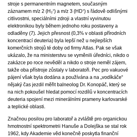
stroje s permanentním magnetem, současným
záznamem m/z 2 (H₂⁺) a m/z 3 (HD⁺) s řádově odlišnými
citlivostmi, speciálními zdroji a vlastní vyvinutou
elektronikou byly během jednoho roku postaveny a
odladěny (7). Jejich přesnost (0,3% v oblasti přírodních
koncentrací deuteria) byla lepší než u nejlepších
komerčních strojů té doby od firmy Atlas. Pak se však
ukázalo, že na ministerstvu se vyměnili úředníci, nikdo o
zakázce po roce nevěděl a nikdo o stroje neměl zájem,
takže oba přístroje zůstaly v laboratoři. Pec pro vakuové
pájení však byla dodána a používána a na „vodíkáče“
nějaký čas jezdil měřit balneolog Dr. Konopáč, který se
na nich pokoušel hledat pomocí rozdílů v koncentracích
deuteria spojení mezi minerálními prameny karlovarské
a teplické oblasti.
Značnou posilou pro laboratoř a zvláště pro organickou
hmotnostní spektrometrii Hanuše a Dolejška se stal rok
1962, kdy Akademie věd konečně poskytla finanční