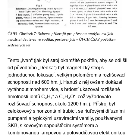
ČSHS: Obrázek 7: Schema přístrojů pro přesnou analýzu malých
množství deuteria ve vodíku, postavených v ÚFCH ČSAV počátkem
šedesátých let
Tento „Ivan“ (jak byl stroj okamžitě pokřtěn, aby se odlišil
od původního „Dědka“) byl magnetický stroj s
jednoduchou fokusací, velkým poloměrem a rozlišovací
schopností nad 600 hm. j. Hanuš z něj ovšem dokázal
vytáhnout mnohem více, s hrdostí ukazoval rozlišené
hmotnosti iontů C₃H₇⁺ a C₂H₃O⁺, což vyžadovalo
rozlišovací schopnost okolo 1200 hm. j. Přístroj byl
celokovový s horizontální trubicí, se rtuťovými difuzními
pumpami a typickými uzavíracími ventily, používanými
SKB, s kovovým napouštěcím systémem a
kombinovanou lampovou a polovodičovou elektronikou,