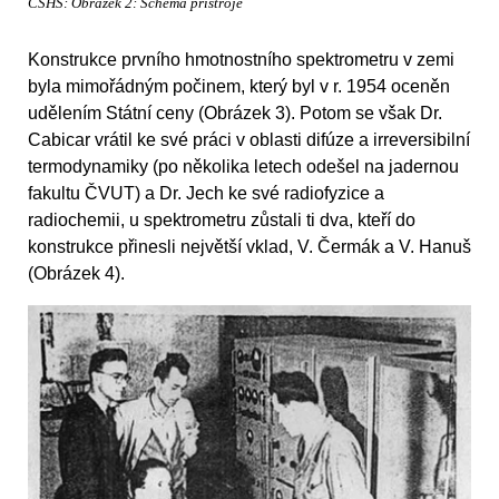
ČSHS: Obrázek 2: Schema přístroje
Konstrukce prvního hmotnostního spektrometru v zemi
byla mimořádným počinem, který byl v r. 1954 oceněn
udělením Státní ceny (Obrázek 3). Potom se však Dr.
Cabicar vrátil ke své práci v oblasti difúze a irreversibilní
termodynamiky (po několika letech odešel na jadernou
fakultu ČVUT) a Dr. Jech ke své radiofyzice a
radiochemii, u spektrometru zůstali ti dva, kteří do
konstrukce přinesli největší vklad, V. Čermák a V. Hanuš
(Obrázek 4).