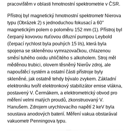
pracovištěm v oblasti hmotnostní spektrometrie v ČSR.
Přístroj byl magnetický hmotnostní spektrometr Nierova
typu (Obrázek 2) s jednoduchou fokusací a 60°
magnetickým polem o poloměru 152 mm (1). Přístroj byl
čerpaný kovovou rtuťovou difuzní pumpou Leybold
(čerpací rychlost byla pouhých 15 l/s), která byla
spojena se skleněnou vymrazovačkou, chlazenou
směsí tuhého oxidu uhličitého s alkoholem. Stroj měl
měděnou trubici, olovem těsněný Nierův zdroj, ale
napouštěcí systém a ostatní části přístroje byly
skleněné, jak ostatně tehdy bývalo zvykem. Základní
elektroniku tvořil elektronkový stabilizátor emise vlákna,
postavený V. Čermákem, a elektrometrický obvod pro
měření velmi malých proudů, zkonstruovaný V.
Hanušem. Zdrojem urychlovacího napětí 2 keV byla
soustava anodových baterií. Měření vakua obstarával
vakuometr Penningova typu.