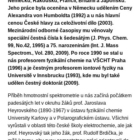
Německu, Rakousku, Francii, Británii a Japonsku.
Jeho práce byla oceněna v Německu udělením Ceny
Alexandra von Humboldta (1992) a u nás hlavní
cenou České hlavy za celoživotní dílo (2003).
Mezinárodní odborné časopisy mu věnovaly
speciální čestná čísla k šedesátým (J. Phys. Chem.
99, No.42, 1995) a 75. narozeninám (Int. J. Mass
Spectrom., Vol. 280, 2009). Po roce 1990 se stal u
nás profesorem fyzikální chemie na VŠCHT Praha
(1996) a je čestným profesorem iontové fyziky na
Universitě v Innsbrucku (1993), kde mu byl také
udělen čestný doktorát (2009).
Příběh hmotnostní spektrometrie u nás začíná počátkem
padesátých let v okruhu žáků prof. Jaroslava
Heyrovského (1890-1967) v ústavu fyzikální chemie
University Karlovy a v Polarografickém ústavu. Všichni
vyrůstali v oblasti této české školy elektrochemie, ale jak
prof. Heyrovský tak jeho žák, prof. Rudolf Brdička, je