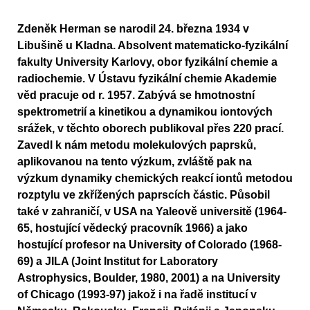
Zdeněk Herman se narodil 24. března 1934 v
Libušině u Kladna. Absolvent matematicko-fyzikální
fakulty University Karlovy, obor fyzikální chemie a
radiochemie. V Ústavu fyzikální chemie Akademie
věd pracuje od r. 1957. Zabývá se hmotnostní
spektrometrií a kinetikou a dynamikou iontových
srážek, v těchto oborech publikoval přes 220 prací.
Zavedl k nám metodu molekulových paprsků,
aplikovanou na tento výzkum, zvláště pak na
výzkum dynamiky chemických reakcí iontů metodou
rozptylu ve zkřížených paprscích částic. Působil
také v zahraničí, v USA na Yaleově universitě (1964-
65, hostující vědecký pracovník 1966) a jako
hostující profesor na University of Colorado (1968-
69) a JILA (Joint Institut for Laboratory
Astrophysics, Boulder, 1980, 2001) a na University
of Chicago (1993-97) jakož i na řadě institucí v