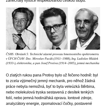
zanechaly vysoce respektovanou českou stopu.
ČSHS: Obrázek 5: Technické zázemí provozu hmotnostního spektrometru
v ÚFCH ČSAV: Doc. Miroslav Pacák (1911–1988), Ing. Ladislav Hládek
(1933-), elektronika, a pan Josef Protiva (1914–2005), jemná mechanika
O zlatých rukou pana Protivy bylo už řečeno hodně: byl
to zcela výjimečný jemný mechanik, pro něhož žádná
práce nebyla nemožná, byť to byla veleúzká štěrbina,
nebo molekulová tryska sestavená z desítek tenkých
folií, nebo jemná hodinářská oprava. Iontové zdroje,
analyzátory energie, zpomalovací čočky, postavené