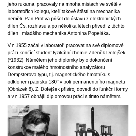
jeho rukama, pracovaly na mnoha místech ve světě v
laboratořích kolegů, kteří takové štěstí na mechanika
neměli. Pan Protiva přišel do ústavu z elektronických
dílen Čs. rozhlasu a po několika létech přivedl z těchto
dílen i mladšího mechanika Antonína Popeláka.
V r. 1955 začal v laboratoři pracovat na své diplomové
práci končící student fyzikální chemie Zdeněk Dolejšek
(*1932). Námětem jeho diplomky bylo dokončení
konstrukce malého hmotnostního analyzátoru
Dempsterova typu, t.j. magnetického hmotníku s
odklonem paprsku 180° v poli permanentního magnetu
(Obrázek 6). Z. Dolejšek přístroj dovedl do funkční formy
a v r. 1957 obhájil diplomovou práci s tímto námětem.