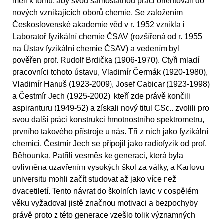
měli k tomu, aby svou samostatnou práci orientovali do
nových vznikajících oborů chemie. Se založením
Československé akademie věd v r. 1952 vznikla i
Laboratoř fyzikální chemie ČSAV (rozšířená od r. 1955
na Ústav fyzikální chemie ČSAV) a vedením byl
pověřen prof. Rudolf Brdička (1906-1970). Čtyři mladí
pracovníci tohoto ústavu, Vladimír Čermák (1920-1980),
Vladimír Hanuš (1923-2009), Josef Cabicar (1923-1998)
a Čestmír Jech (1925-2002), kteří zde právě končili
aspiranturu (1949-52) a získali nový titul CSc., zvolili pro
svou další práci konstrukci hmotnostního spektrometru,
prvního takového přístroje u nás. Tři z nich jako fyzikální
chemici, Čestmír Jech se připojil jako radiofyzik od prof.
Běhounka. Patřili vesměs ke generaci, která byla
ovlivněna uzavřením vysokých škol za války, a Karlovu
universitu mohli začít studovat až jako více než
dvacetiletí. Tento návrat do školních lavic v dospělém
věku vyžadoval jistě značnou motivaci a bezpochyby
právě proto z této generace vzešlo tolik významných