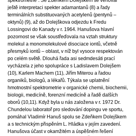
spektrometrie“. Se Zdeňkem Dolejškem se věnoval
ještě interpretaci spekter adamantanů (8) a řady
terminálních substituovaných acetylenů (pentynů –
oktynů) (9), až do Dolejškova odjezdu k Fredu
Lossingovi do Kanady v r. 1964. Hanušova hlavní
pozornost se však soustřeďovala na vztah struktury
molekul a monomolekulové disociace iontů, včetně
přesmyků iontů – oblast, v níž byl vysoce respektován
po celém světě. Dlouhá řada asi sedmdesáti prací
vycházela z jeho spolupráce s Ladislavem Dolejšem
(10), Karlem Machem (11), Jiřím Miterou a řadou
organiků, biologů, a lékařů. Týkala se uplatnění
hmotnostní spektrometrie v organické chemii, biochemii,
biologii, medicíně, forenzní medicíně a řadě dalších
oborů (10,11). Když byla u nás založena v r. 1972 Dr.
Chundelou laboratoř pro sledování dopingu ve sportu,
pomáhal Vladimír Hanuš spolu se Zdeňkem Dolejškem
a s technickým přispěním L. Hládka v jejím zavedení.
Hanušova účast v okamžitém a úspěšném řešení