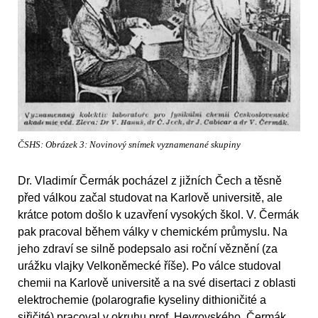
ČSHS: Obrázek 3: Novinový snímek vyznamenané skupiny
Dr. Vladimír Čermák pocházel z jižních Čech a těsně
před válkou začal studovat na Karlově universitě, ale
krátce potom došlo k uzavření vysokých škol. V. Čermák
pak pracoval během války v chemickém průmyslu. Na
jeho zdraví se silně podepsalo asi roční věznění (za
urážku vlajky Velkoněmecké říše). Po válce studoval
chemii na Karlově universitě a na své disertaci z oblasti
elektrochemie (polarografie kyseliny dithioničité a
siřičité) pracoval v okruhu prof. Heyrovského. Čermák