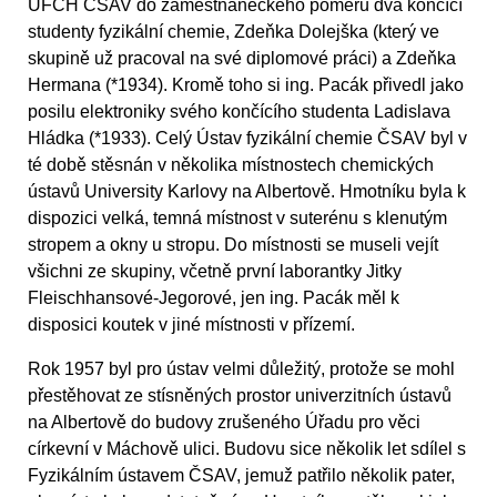
ÚFCH ČSAV do zaměstnaneckého poměru dva končící
studenty fyzikální chemie, Zdeňka Dolejška (který ve
skupině už pracoval na své diplomové práci) a Zdeňka
Hermana (*1934). Kromě toho si ing. Pacák přivedl jako
posilu elektroniky svého končícího studenta Ladislava
Hládka (*1933). Celý Ústav fyzikální chemie ČSAV byl v
té době stěsnán v několika místnostech chemických
ústavů University Karlovy na Albertově. Hmotníku byla k
dispozici velká, temná místnost v suterénu s klenutým
stropem a okny u stropu. Do místnosti se museli vejít
všichni ze skupiny, včetně první laborantky Jitky
Fleischhansové-Jegorové, jen ing. Pacák měl k
disposici koutek v jiné místnosti v přízemí.
Rok 1957 byl pro ústav velmi důležitý, protože se mohl
přestěhovat ze stísněných prostor univerzitních ústavů
na Albertově do budovy zrušeného Úřadu pro věci
církevní v Máchově ulici. Budovu sice několik let sdílel s
Fyzikálním ústavem ČSAV, jemuž patřilo několik pater,