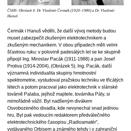
ČSHS: Obrázek 4: Dr. Vladimír Čermák (1920–1980) a Dr. Vladimír
Hanuš
Čermák i Hanuš věděli, že další vývoj metody budou
muset zabezpečit zkušeným elektrotechnikem a
zkušeným mechanikem. V obou případech měli velmi
šťastnou ruku: v polovině padesátých let se ke skupině
připojil Ing. Miroslav Pacák (1911-1988) a pan Josef
Protiva (1914-2004), (Obrázek 5). Ing. Pacák, další
významná individualita skupiny hmotnostní
spektrometrie, vystudoval pražskou techniku ve třicátých
létech a potom pracoval jako elektrotechnik v slánské
továrně Palaba, jejíhož majitele, továrníka Pály, si
mimořádně vážil. Byl nadšeným divákem
Osvobozeného divadla, kde nevynechal snad jedinou
hru. Byl pak vedoucím redaktorem předválečného
elektrotechnického časopisu „Radioamatér“,
vydávaného Orbisem a známého tehdy i v zahraniční