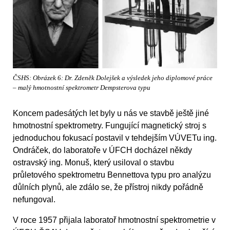
ČSHS: Obrázek 6: Dr. Zdeněk Dolejšek a výsledek jeho diplomové práce
– malý hmotnostní spektrometr Dempsterova typu
Koncem padesátých let byly u nás ve stavbě ještě jiné
hmotnostní spektrometry. Fungující magnetický stroj s
jednoduchou fokusací postavil v tehdejším VÚVETu ing.
Ondráček, do laboratoře v ÚFCH docházel někdy
ostravský ing. Monuš, který usiloval o stavbu
průletového spektrometru Bennettova typu pro analýzu
důlních plynů, ale zdálo se, že přístroj nikdy pořádně
nefungoval.
V roce 1957 přijala laboratoř hmotnostní spektrometrie v