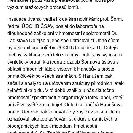
Hermanem používat a přestavovat podle libosti pro
výzkum srážkových procesů iontů.
Instalace „Ivana“ vedla i k dalším novinkám: prof. Šorm,
ředitel ÚOCHB ČSAV, poslal do laboratoře na
dlouhodobé zaškolení v hmotnostní spektrometrii Dr.
Ladislava Dolejše a jeho spolupracovnici. Jeho cílem
bylo koupit pro potřeby ÚOCHB hmotník a Dr. Dolejš
měl být zakladatelem této skupiny. Dolejš byl vynikající
syntetický organik a jedna z ozdob Šormova ústavu v
oblasti přírodních látek, vrstevník Hanušův a prostě
prima člověk po všech stránkách. S Hanušem pak
začali s analýzou a určováním struktury přírodních látek,
zvláště alkaloidů. V té době vznikla u nás skutečná
hmotnostní spektrometrie organických látek, obor, který
právě ve světě začal bujet. Odtud se počíná Hanušova
práce, které se pak věnoval celý zbytek života a kterou
označoval jako „objasňování struktury organických a
bioorganických látek metodami hmotnostní