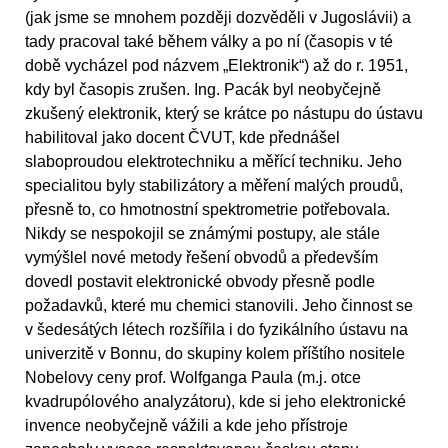
(jak jsme se mnohem později dozvěděli v Jugoslávii) a
tady pracoval také během války a po ní (časopis v té
době vycházel pod názvem „Elektronik“) až do r. 1951,
kdy byl časopis zrušen. Ing. Pacák byl neobyčejně
zkušený elektronik, který se krátce po nástupu do ústavu
habilitoval jako docent ČVUT, kde přednášel
slaboproudou elektrotechniku a měřící techniku. Jeho
specialitou byly stabilizátory a měření malých proudů,
přesně to, co hmotnostní spektrometrie potřebovala.
Nikdy se nespokojil se známými postupy, ale stále
vymýšlel nové metody řešení obvodů a především
dovedl postavit elektronické obvody přesně podle
požadavků, které mu chemici stanovili. Jeho činnost se
v šedesátých létech rozšířila i do fyzikálního ústavu na
univerzitě v Bonnu, do skupiny kolem příštího nositele
Nobelovy ceny prof. Wolfganga Paula (m.j. otce
kvadrupólového analyzátoru), kde si jeho elektronické
invence neobyčejně vážili a kde jeho přístroje