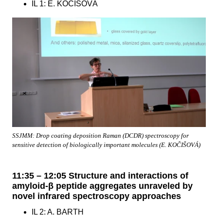
IL 1: E. KOČIŠOVÁ
SSJMM: Drop coating deposition Raman (DCDR) spectroscopy for
sensitive detection of biologically important molecules (E. KOČIŠOVÁ)
11:35 – 12:05 Structure and interactions of
amyloid-β peptide aggregates unraveled by
novel infrared spectroscopy approaches
IL 2: A. BARTH