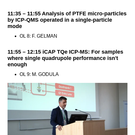
11:35 – 11:55 Analysis of PTFE micro-particles
by ICP-QMS operated in a single-particle
mode
OL 8: F. GELMAN
11:55 – 12:15 iCAP TQe ICP-MS: For samples
where single quadrupole performance isn't
enough
OL 9: M. GODULA