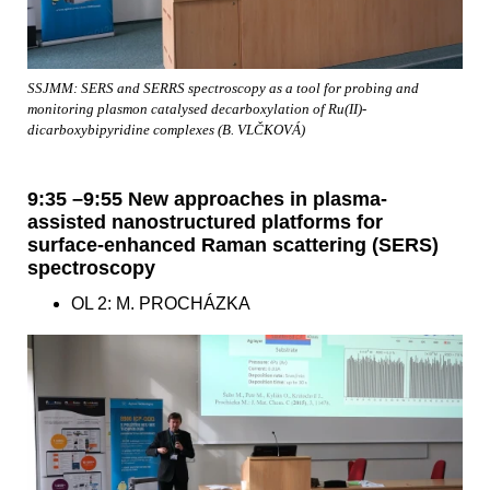
SSJMM: SERS and SERRS spectroscopy as a tool for probing and
monitoring plasmon catalysed decarboxylation of Ru(II)-
dicarboxybipyridine complexes (B. VLČKOVÁ)
9:35 –9:55 New approaches in plasma-
assisted nanostructured platforms for
surface-enhanced Raman scattering (SERS)
spectroscopy
OL 2: M. PROCHÁZKA