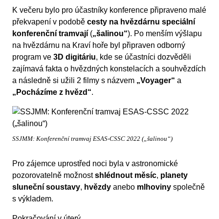
K večeru bylo pro účastníky konference připraveno malé
překvapení v podobě
cesty na hvězdárnu speciální
konferenční tramvají
(
„šalinou“
). Po menším výšlapu
na hvězdárnu na Kraví hoře byl připraven odborný
program ve
3D digitáriu
, kde se účastníci dozvěděli
zajímavá fakta o hvězdných konstelacích a souhvězdích
a následně si užili 2 filmy s názvem
„Voyager“
a
„Pocházíme z hvězd“
.
SSJMM: Konferenční tramvaj ESAS-CSSC 2022 („šalinou“)
Pro zájemce uprostřed noci byla v astronomické
pozorovatelně možnost
shlédnout měsíc
,
planety
sluneční soustavy
,
hvězdy
anebo
mlhoviny
společně
s výkladem.
Pokračování v úterý….