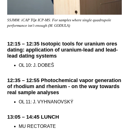
SSJMM: iCAP TQe ICP-MS: For samples where single quadrupole
performance isn't enough (M. GODULA)
12:15 – 12:35 Isotopic tools for uranium ores
dating: application of uranium-lead and lead-
lead dating systems
OL 10: J. DOBEŠ
12:35 – 12:55 Photochemical vapor generation
of rhodium and rhenium - on the way towards
real sample analyses
OL 11: J. VYHNANOVSKÝ
13:05 – 14:45 LUNCH
MU RECTORATE