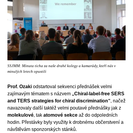
SSJMM: Minuta ticha za naše drahé kolegy a kamarády, kteří nás v
minulých letech opustili
Prof. Ozaki
odstartoval sekvenci přednášek velmi
zajímavým tématem s názvem
„Chiral-label-free SERS
and TERS strategies for chiral discrimination“
, načež
navazovaly další taktéž velmi poutavé přednášky jak z
molekulové
, tak
atomové sekce
až do odpoledních
hodin. Přestávky byly využity k drobnému občerstvení a
návštěvám sponzorských stánků.