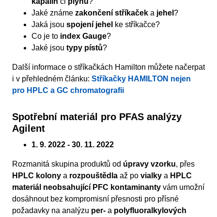
kapalin
či
plynů
?
Jaké známe
zakončení stříkaček
a
jehel
?
Jaká jsou
spojení jehel
ke stříkačce?
Co je to
index Gauge
?
Jaké jsou
typy pístů
?
Další informace o stříkačkách Hamilton můžete načerpat
i v přehledném článku:
Stříkačky HAMILTON nejen
pro HPLC a GC chromatografii
Spotřební materiál pro PFAS analýzy
Agilent
1. 9. 2022 - 30. 11. 2022
Rozmanitá skupina produktů od
úpravy vzorku
, přes
HPLC kolony
a
rozpouštědla
až po
vialky
a
HPLC
materiál neobsahující PFC kontaminanty
vám umožní
dosáhnout bez kompromisní přesnosti pro přísné
požadavky na analýzu
per-
a
polyfluoralkylových