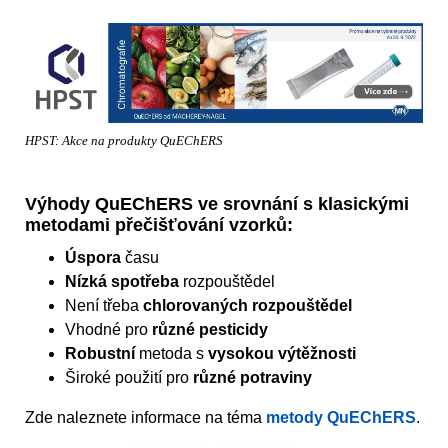
HPST: Akce na produkty QuEChERS
Výhody QuEChERS ve srovnání s klasickými
metodami přečišťování vzorků:
Úspora
času
Nízká spotřeba
rozpouštědel
Není třeba
chlorovaných rozpouštědel
Vhodné pro
různé pesticidy
Robustní
metoda s
vysokou výtěžnosti
Široké použití pro
různé potraviny
Zde naleznete informace na téma
metody QuEChERS
.