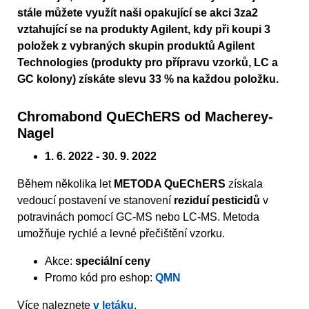
stále můžete využít naši opakující se akci 3za2
vztahující se na produkty Agilent, kdy při koupi 3
položek z vybraných skupin produktů Agilent
Technologies (produkty pro přípravu vzorků, LC a
GC kolony) získáte slevu 33 % na každou položku.
Chromabond QuEChERS od Macherey-
Nagel
1. 6. 2022 - 30. 9. 2022
Během několika let
METODA QuEChERS
získala
vedoucí postavení ve stanovení
reziduí pesticidů
v
potravinách pomocí GC-MS nebo LC-MS. Metoda
umožňuje rychlé a levné přečištění vzorku.
Akce:
speciální ceny
Promo kód pro eshop:
QMN
Více naleznete
v letáku
.