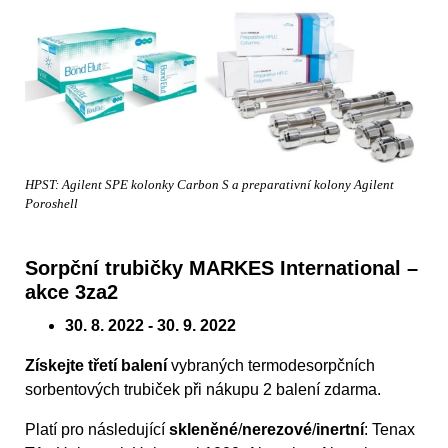
HPST: Agilent SPE kolonky Carbon S a preparativní kolony Agilent
Poroshell
Sorpční trubičky MARKES International –
akce 3za2
30. 8. 2022 - 30. 9. 2022
Získejte třetí balení
vybraných termodesorpčních
sorbentových trubiček při nákupu 2 balení zdarma.
Platí pro následující
skleněné
/
nerezové
/
inertní
: Tenax