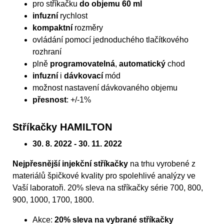
pro stříkačku
do objemu 60 ml
infuzní
rychlost
kompaktní
rozměry
ovládání pomocí jednoduchého tlačítkového
rozhraní
plně
programovatelná
,
automatický
chod
infuzní
i
dávkovací
mód
možnost nastavení dávkovaného objemu
přesnost
: +/-1%
Stříkačky HAMILTON
30. 8. 2022 - 30. 11. 2022
Nejpřesnější injekční stříkačky
na trhu vyrobené z
materiálů špičkové kvality pro spolehlivé analýzy ve
Vaší laboratoři. 20% sleva na stříkačky série 700, 800,
900, 1000, 1700, 1800.
Akce:
20% sleva na vybrané stříkačky