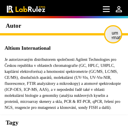
Autor
Altium International
Je autorizovaným distributorem společnosti Agilent Technologies pro
Českou republiku v oblastech chromatografie (GC, HPLC, UHPLC,
kapilární elektroforéza) a hmotnostní spektrometrie (GC/MS, LC/MS,
CE/MS), disolučních aparátů, molekulární (UV-Vis, UV-Vis-NIR,
fluorescence, FTIR analyzátory a mikroskopy) a atomové spektroskopie
(ICP-OES, ICP-MS, AAS), a v neposlední řadě také v oblasti
molekulární biologie a genomiky (analýza nukleových kyselin a
proteinů, microarray skenery a skla, PCR & RT-PCR, qPCR, řešení pro
NGS, reagencie pro mutagenezi a klonování, sondy FISH a další).
Tagy