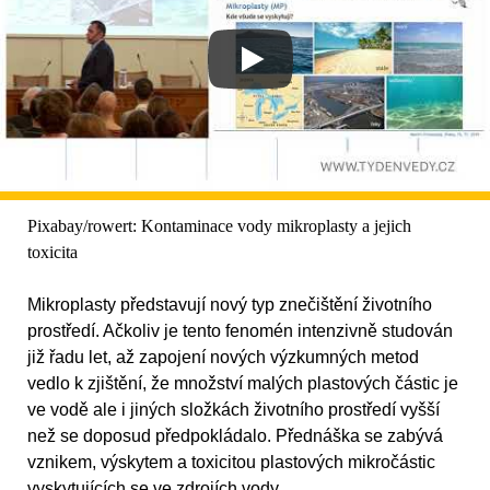
Pixabay/rowert: Kontaminace vody mikroplasty a jejich
toxicita
Mikroplasty představují nový typ znečištění životního
prostředí. Ačkoliv je tento fenomén intenzivně studován
již řadu let, až zapojení nových výzkumných metod
vedlo k zjištění, že množství malých plastových částic je
ve vodě ale i jiných složkách životního prostředí vyšší
než se doposud předpokládalo. Přednáška se zabývá
vznikem, výskytem a toxicitou plastových mikročástic
vyskytujících se ve zdrojích vody.