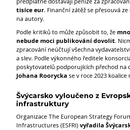
předplatné dostávají peníze za zpracování
tisíce eur
. Finanční zátěž se přesouvá ze
na autory.
Podle kritiků to může způsobit to, že
mno
nebude moci publikování dovolit
. Nic
zpracování neúčtují všechna vydavatelství
a slev. Podle výkonného ředitele konsorc
poskytovatelů podporujících přechod na
Johana Roorycka
se v roce 2023 koalice
Švýcarsko vyloučeno z Evrop
infrastruktury
Organizace The European Strategy Foru
Infrastructures (ESFRI)
vyřadila Švýcars