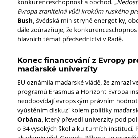
konkurenceschopnost a obchod.
„Nedosta
Evropa zranitelná vůči krokům ruského pre
Bush
, švédská ministryně energetiky, o
dále zdůrazňuje, že konkurenceschopnos
hlavních témat předsednictví v Radě.
Konec financování z Evropy pr
maďarské univerzity
EU oznámila maďarské vládě, že zmrazí v
programů Erasmus a Horizont Evropa inst
neodpovídají evropským právním hodnotá
vyústěním diskuzí kolem politiky maďar
Orbána
, který převedl univerzity pod pol
o 34 vysokých škol a kulturních institucí.
akademie věd, Gergely Bőhma, to pravd