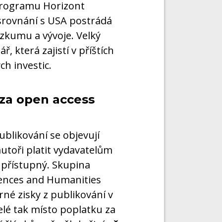
 programu Horizont
e srovnání s USA postrádá
ýzkumu a vývoje. Velký
, která zajistí v příštích
h investic.
za open access
blikování se objevují
autoři platit vydavatelům
 přístupný. Skupina
iences and Humanities
né zisky z publikování v
lé tak místo poplatku za