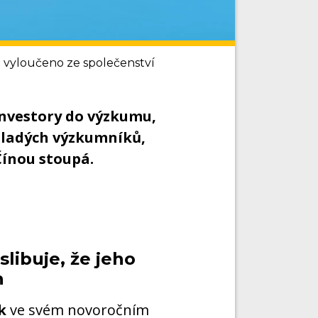
o vyloučeno ze společenství
investory do výzkumu,
mladých výzkumníků,
Čínou stoupá.
slibuje, že jeho
h
k
ve svém novoročním