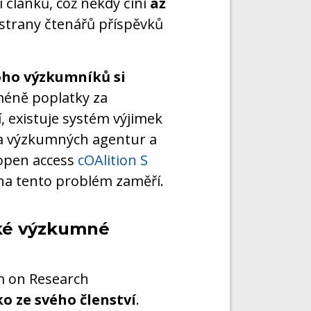
 článků, což někdy činí
až
 strany čtenářů příspěvků
ho výzkumníků si
méně poplatky za
, existuje systém výjimek
ia výzkumných agentur a
 open access
cOAlition S
 na tento problém zaměří.
ské výzkumné
m on Research
ko ze svého členství
.