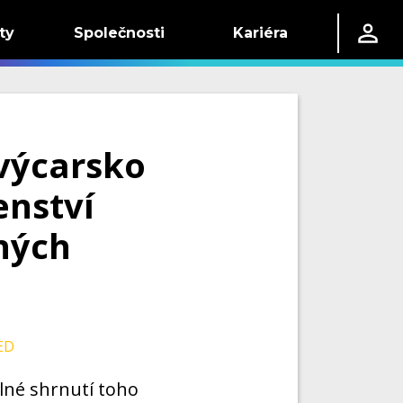
ty
Společnosti
Kariéra
výcarsko
enství
ných
ED
elné shrnutí toho