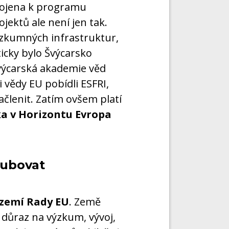
ipojena k programu
jektů ale není jen tak.
ýzkumných infrastruktur,
ticky bylo Švýcarsko
 Švýcarská akademie věd
i vědy EU pobídli ESFRI,
ačlenit. Zatím ovšem platí
ka v Horizontu Evropa
lubovat
zemí Rady EU
. Země
t důraz na výzkum, vývoj,