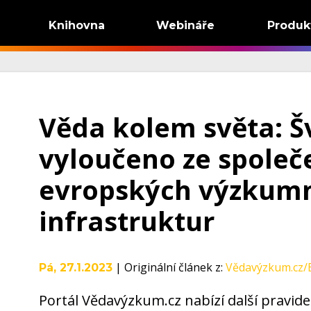
Knihovna
Webináře
Produk
Věda kolem světa: Š
vyloučeno ze společ
evropských výzkum
infrastruktur
|
Originální článek z
:
Vědavýzkum.cz/
Pá, 27.1.2023
Portál Vědavýzkum.cz nabízí další pravid