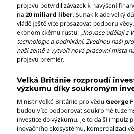
projevu potvrdil závazek k navýšení fina
na
20 miliard liber
. Sunak klade velký d
vládě ještě více prosazovat podporu vědy
ekonomickému růstu.
„Inovace udělají z 
technologie a podnikání. Zvednou naši prod
naší země a vytvoří nová pracovní místa na 
projevu premiér.
Velká Británie rozproudí inves
výzkumu díky soukromým inve
Ministr Velké Británie pro vědu
George 
budou více podporovat soukromé tuzems
investice do výzkumu. Je to další impulz 
inovačního ekosystému, komercializaci vě