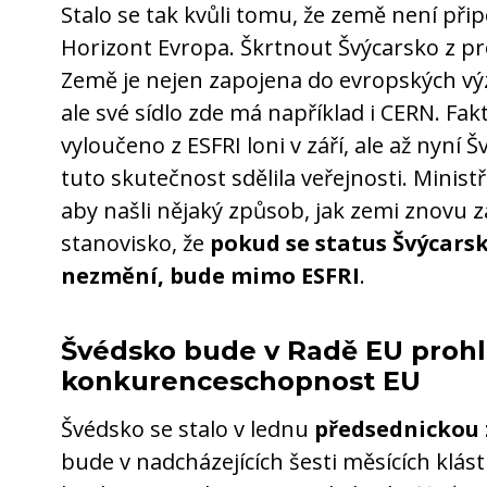
Stalo se tak kvůli tomu, že země není př
Horizont Evropa. Škrtnout Švýcarsko z pro
Země je nejen zapojena do evropských v
ale své sídlo zde má například i CERN. Fak
vyloučeno z ESFRI loni v září, ale až nyní
tuto skutečnost sdělila veřejnosti. Ministř
aby našli nějaký způsob, jak zemi znovu z
stanovisko, že
pokud se status Švýcars
nezmění, bude mimo ESFRI
.
Švédsko bude v Radě EU proh
konkurenceschopnost EU
Švédsko se stalo v lednu
předsednickou 
bude v nadcházejících šesti měsících klás