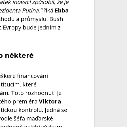
tek inovací způsobil, že je
zidenta Putina,“
říká
Ebba
bchodu a průmyslu. Bush
t Evropy bude jedním z
o některé
eškeré financování
itucím, které
m. Toto rozhodnutí je
ského premiéra
Viktora
itickou kontrolu. Jedná se
 Podle šéfa maďarské
ěpodobně oslabí výzkum