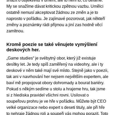
snažit o objektivitu v umění, ale to není to, co děláme.
My se snažíme dávat kritickou zpětnou vazbu. Umělci
ostatně nemusí akceptovat žádnou ze změn a je to
naprosto v pořádku. Je zajímavé pozorovat, jak někteří
změny a poznámky rádi přijmou a jiní zas hodně věcí
zamítnou.
Kromě poezie se také věnujete vymýšlení
deskových her.
„Game studies“ je svébytný obor, který již existuje
desítky let. Je tedy spíš zaměřený na videohry, ale i ty
deskové v něm také mají své místo. Stejně jako v poezii,
tak ani v navrhování her nejsem největším expertem, ale
baví mě propojovat obory dohromady a bourat bariéry.
Pokud s někým sedíme u stolu a hrajeme hru, tak jsme
si z hlediska pravidel všichni rovni. Usilovat o
soupeřovu prohru je ve hře v pořádku. Můžete být CEO
velké organizace nebo expert s deseti tituly, ale při hře
to nehraje žádnou roli a soupeři vás mohou porazit. Toto