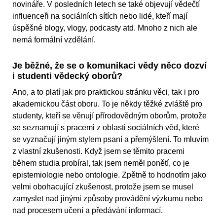
novináře. V posledních letech se také objevují vědečtí
influenceři na sociálních sítích nebo lidé, kteří mají
úspěšné blogy, vlogy, podcasty atd. Mnoho z nich ale
nemá formální vzdělání.
Je běžné, že se o komunikaci vědy něco dozví
i studenti vědecký oborů?
Ano, a to platí jak pro praktickou stránku věci, tak i pro
akademickou část oboru. To je někdy těžké zvláště pro
studenty, kteří se věnují přírodovědným oborům, protože
se seznamují s pracemi z oblasti sociálních věd, které
se vyznačují jiným stylem psaní a přemýšlení. To mluvím
z vlastní zkušenosti. Když jsem se těmito pracemi
během studia probíral, tak jsem neměl ponětí, co je
epistemiologie nebo ontologie. Zpětně to hodnotím jako
velmi obohacující zkušenost, protože jsem se musel
zamyslet nad jinými způsoby provádění výzkumu nebo
nad procesem učení a předávání informací.