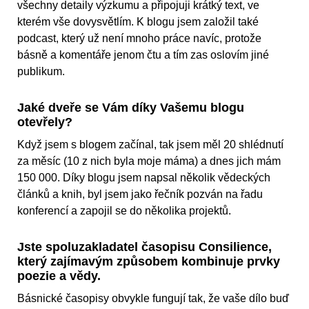
všechny detaily výzkumu a připojuji krátký text, ve
kterém vše dovysvětlím. K blogu jsem založil také
podcast, který už není mnoho práce navíc, protože
básně a komentáře jenom čtu a tím zas oslovím jiné
publikum.
Jaké dveře se Vám díky Vašemu blogu
otevřely?
Když jsem s blogem začínal, tak jsem měl 20 shlédnutí
za měsíc (10 z nich byla moje máma) a dnes jich mám
150 000. Díky blogu jsem napsal několik vědeckých
článků a knih, byl jsem jako řečník pozván na řadu
konferencí a zapojil se do několika projektů.
Jste spoluzakladatel časopisu Consilience,
který zajímavým způsobem kombinuje prvky
poezie a vědy.
Básnické časopisy obvykle fungují tak, že vaše dílo buď