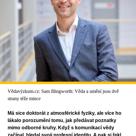
Vědavýzkum.cz: Sam Illingworth: Věda a umění jsou dvě
strany téže mince
Má sice doktorát z atmosférické fyziky, ale více ho
lákalo porozumění tomu, jak předávat poznatky
mimo odborné kruhy. Když s komunikací vědy
začínal, hledal svoji profesní identitu. A pak si řekl,