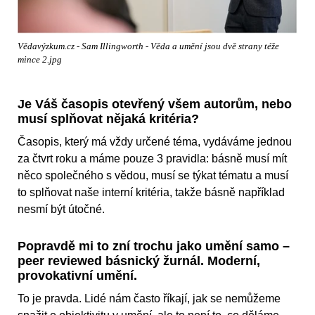
Vědavýzkum.cz - Sam Illingworth - Věda a umění jsou dvě strany téže
mince 2.jpg
Je Váš časopis otevřený všem autorům, nebo
musí splňovat nějaká kritéria?
Časopis, který má vždy určené téma, vydáváme jednou
za čtvrt roku a máme pouze 3 pravidla: básně musí mít
něco společného s vědou, musí se týkat tématu a musí
to splňovat naše interní kritéria, takže básně například
nesmí být útočné.
Popravdě mi to zní trochu jako umění samo –
peer reviewed básnický žurnál. Moderní,
provokativní umění.
To je pravda. Lidé nám často říkají, jak se nemůžeme