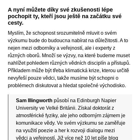
A nyní můžete díky své zkušenosti lépe
pochopit ty, kteří jsou ještě na začátku své
cesty.
Myslím, že schopnost srozumitelně mluvit o svém
výzkumu bude do budoucna nabírat na důležitosti. A to
nejen mezi odborníky a veřejností, ale i experty z
různých oborů. Množí se výzvy, na které budeme muset
nahlížet pohledem různých vědních disciplín a přístupů.
Příkladem může být třeba klimatická krize, kterou určitě
nevyřeší pouze vědci, takže musíme být schopni o
problémech diskutovat a hledat společné východisko.
Sam Illingworth
působí na Edinburgh Napier
University ve Velké Británii. Získal doktorát z
atmosférické fyziky, ale jeho odborným zájmem je
komunikace vědy. Ve svém výzkumu se zaměřuje
na využití poezie a her k rozvoji dialogu mezi
vědci a veřejností. Již více než 10 let píše blog