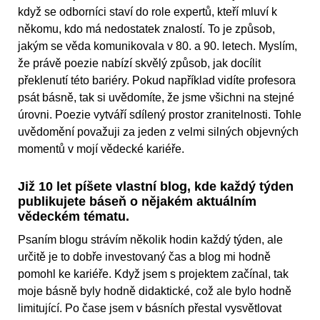
když se odborníci staví do role expertů, kteří mluví k
někomu, kdo má nedostatek znalostí. To je způsob,
jakým se věda komunikovala v 80. a 90. letech. Myslím,
že právě poezie nabízí skvělý způsob, jak docílit
překlenutí této bariéry. Pokud například vidíte profesora
psát básně, tak si uvědomíte, že jsme všichni na stejné
úrovni. Poezie vytváří sdílený prostor zranitelnosti. Tohle
uvědomění považuji za jeden z velmi silných objevných
momentů v mojí vědecké kariéře.
Již 10 let píšete vlastní blog, kde každý týden
publikujete báseň o nějakém aktuálním
vědeckém tématu.
Psaním blogu strávím několik hodin každý týden, ale
určitě je to dobře investovaný čas a blog mi hodně
pomohl ke kariéře. Když jsem s projektem začínal, tak
moje básně byly hodně didaktické, což ale bylo hodně
limitující. Po čase jsem v básních přestal vysvětlovat