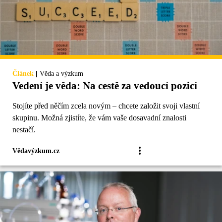
|
Článek
Věda a výzkum
Vedení je věda: Na cestě za vedoucí pozicí
Stojíte před něčím zcela novým – chcete založit svoji vlastní
skupinu. Možná zjistíte, že vám vaše dosavadní znalosti
nestačí.
Vědavýzkum.cz