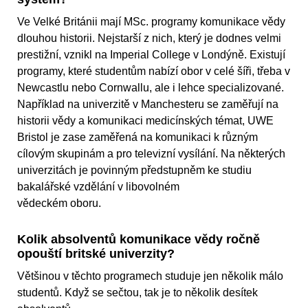
Ve Velké Británii mají MSc. programy komunikace vědy
dlouhou historii. Nejstarší z nich, který je dodnes velmi
prestižní, vznikl na Imperial College v Londýně. Existují
programy, které studentům nabízí obor v celé šíři, třeba v
Newcastlu nebo Cornwallu, ale i lehce specializované.
Například na univerzitě v Manchesteru se zaměřují na
historii vědy a komunikaci medicínských témat, UWE
Bristol je zase zaměřená na komunikaci k různým
cílovým skupinám a pro televizní vysílání. Na některých
univerzitách je povinným předstupněm ke studiu
bakalářské vzdělání v libovolném
vědeckém oboru.
Kolik absolventů komunikace vědy ročně
opouští britské univerzity?
Většinou v těchto programech studuje jen několik málo
studentů. Když se sečtou, tak je to několik desítek