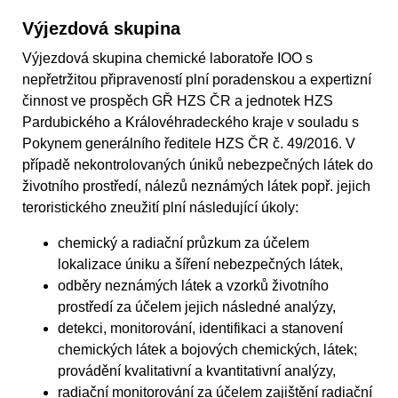
Výjezdová skupina
Výjezdová skupina chemické laboratoře IOO s
nepřetržitou připraveností plní poradenskou a expertizní
činnost ve prospěch GŘ HZS ČR a jednotek HZS
Pardubického a Královéhradeckého kraje v souladu s
Pokynem generálního ředitele HZS ČR č. 49/2016. V
případě nekontrolovaných úniků nebezpečných látek do
životního prostředí, nálezů neznámých látek popř. jejich
teroristického zneužití plní následující úkoly:
chemický a radiační průzkum za účelem
lokalizace úniku a šíření nebezpečných látek,
odběry neznámých látek a vzorků životního
prostředí za účelem jejich následné analýzy,
detekci, monitorování, identifikaci a stanovení
chemických látek a bojových chemických, látek;
provádění kvalitativní a kvantitativní analýzy,
radiační monitorování za účelem zajištění radiační