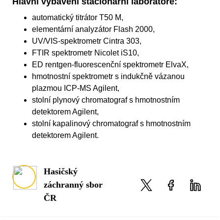
Hlavní vybavení stacionární laboratoře:
automatický titrátor T50 M,
elementární analyzátor Flash 2000,
UV/VIS-spektrometr Cintra 303,
FTIR spektrometr Nicolet iS10,
ED rentgen-fluorescenční spektrometr ElvaX,
hmotnostní spektrometr s indukčně vázanou
plazmou ICP-MS Agilent,
stolní plynový chromatograf s hmotnostním
detektorem Agilent,
stolní kapalinový chromatograf s hmotnostním
detektorem Agilent.
Hasičský
záchranný sbor
ČR