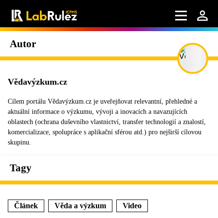
Autor
Vědavýzkum.cz
Cílem portálu Vědavýzkum.cz je uveřejňovat relevantní, přehledné a
aktuální informace o výzkumu, vývoji a inovacích a navazujících
oblastech (ochrana duševního vlastnictví, transfer technologií a znalostí,
komercializace, spolupráce s aplikační sférou atd.) pro nejširší cílovou
skupinu.
Tagy
Článek
Věda a výzkum
Video