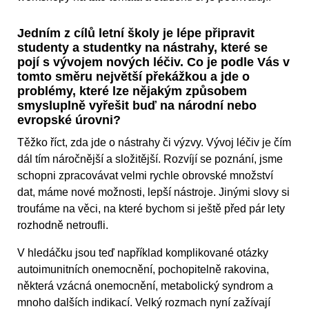
Jedním z cílů letní školy je lépe připravit
studenty a studentky na nástrahy, které se
pojí s vývojem nových léčiv. Co je podle Vás v
tomto směru největší překážkou a jde o
problémy, které lze nějakým způsobem
smysluplně vyřešit buď na národní nebo
evropské úrovni?
Těžko říct, zda jde o nástrahy či výzvy. Vývoj léčiv je čím
dál tím náročnější a složitější. Rozvíjí se poznání, jsme
schopni zpracovávat velmi rychle obrovské množství
dat, máme nové možnosti, lepší nástroje. Jinými slovy si
troufáme na věci, na které bychom si ještě před pár lety
rozhodně netroufli.
V hledáčku jsou teď například komplikované otázky
autoimunitních onemocnění, pochopitelně rakovina,
některá vzácná onemocnění, metabolický syndrom a
mnoho dalších indikací. Velký rozmach nyní zažívají