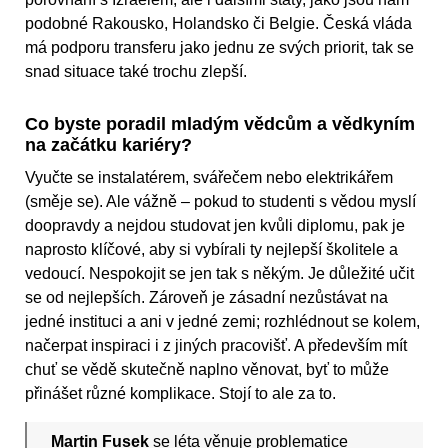
podobné Rakousko, Holandsko či Belgie. Česká vláda
má podporu transferu jako jednu ze svých priorit, tak se
snad situace také trochu zlepší.
Co byste poradil mladým vědcům a vědkyním
na začátku kariéry?
Vyučte se instalatérem, svářečem nebo elektrikářem
(směje se). Ale vážně – pokud to studenti s vědou myslí
doopravdy a nejdou studovat jen kvůli diplomu, pak je
naprosto klíčové, aby si vybírali ty nejlepší školitele a
vedoucí. Nespokojit se jen tak s někým. Je důležité učit
se od nejlepších. Zároveň je zásadní nezůstávat na
jedné instituci a ani v jedné zemi; rozhlédnout se kolem,
načerpat inspiraci i z jiných pracovišť. A především mít
chuť se vědě skutečně naplno věnovat, byť to může
přinášet různé komplikace. Stojí to ale za to.
Martin Fusek
se léta věnuje problematice