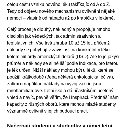
celou cestu vzniku nového léku takříkajíc od A do Z.
Tedy od objevu nového mechanismu ovlivnění nějaké
nemoci – vlastně od nápadu až po krabičku v lékárně.
Celý proces je dlouhý, nákladný a propojuje mnoho
disciplín jak vědeckých, tak administrativních a
legislativních. Vše trvá zhruba 10 až 15 let, přičemž
náklady se pohybují v závislosti na konkrétním léku
kolem miliardy amerických dolarů (USD). Ale to je jakýsi
průměr a náklady se silně liší podle indikace, pro kterou
je lék určen. Nižší náklady mohou být u léků, které se
použijí krátkodobě (třeba některá onkologická léčiva),
zatímco například náklady na vývoj vakcín jsou
mnohamiliardové. Letní škola dá účastníkům ucelený
vhled a navíc, pevně věřím, že i inspiraci. Přednáší nám
kapacity z různých oborů, které mohou mladé studenty
významně ovlivnit v jejich budoucí práci.
Načerpají studenti a studentky v rámci letní