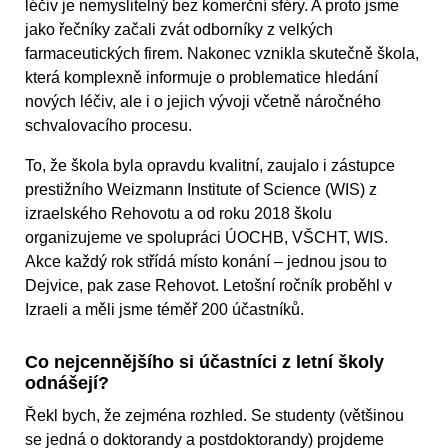
léčiv je nemyslitelný bez komerční sféry. A proto jsme
jako řečníky začali zvát odborníky z velkých
farmaceutických firem. Nakonec vznikla skutečně škola,
která komplexně informuje o problematice hledání
nových léčiv, ale i o jejich vývoji včetně náročného
schvalovacího procesu.
To, že škola byla opravdu kvalitní, zaujalo i zástupce
prestižního Weizmann Institute of Science (WIS) z
izraelského Rehovotu a od roku 2018 školu
organizujeme ve spolupráci ÚOCHB, VŠCHT, WIS.
Akce každý rok střídá místo konání – jednou jsou to
Dejvice, pak zase Rehovot. Letošní ročník proběhl v
Izraeli a měli jsme téměř 200 účastníků.
Co nejcennějšího si účastníci z letní školy
odnášejí?
Řekl bych, že zejména rozhled. Se studenty (většinou
se jedná o doktorandy a postdoktorandy) projdeme