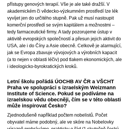
přístupy genových terapií. Vše je ale také dražší. V
akademickém či vědecko-výzkumném prostředí lze lék
vyvíjet jen do určitého stupně. Pak už musí nastoupit
komerční prostředí se svým kapitálem a možnostmi –
tedy farmaceutické firmy. A tady pozorujeme ústup v
aktivitě evropských společností a přesun jejich aktivit do
USA, ale i do Číny a Asie obecně. Celkově je alarmující,
jak se Evropa zbavuje vývojových a výrobních kapacit
(a to nejen v oblasti léčiv) pod tlakem ekonomických, ale
i ideologicko-byrokratických kroků.
Letní školu pořádá ÚOCHB AV ČR a VŠCHT
Praha ve spolupráci s izraelským Weizmann
Institute of Science. Pokud se podíváme na
izraelskou vědu obecněji, čím se v této oblasti
může inspirovat Česko?
Zjednodušeně například počtem nobelistů. Počet
obyvatel máme podobný, ale ve skóre na Nobelovky
výrazně prohráváme, prakticky o řád (1 skutečně český