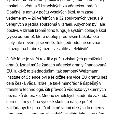
nositel za vědu a 9 izraelských za vědeckou práci).
Opačně je tomu v počtu vysokých škol, tam zase
vedeme my – 26 veřejných a 32 soukromých versus 9
veřejných a jedna soukromá v Izraeli. Abychom byli ale
poctiví, v Izraeli kromě toho funguje systém college škol
(vyšší odborné), které udělují především bakalářské
tituly, ale nevěnují se vědě. Toto jednoduché srovnání
ukazuje na hluboký rozdíl v kvalitě a efektivitě.
Ještě lépe je vidět rozdíl v počtu získaných prestižních
grantů. Izrael může žádat o vědecké granty financované
EU, a když to zjednoduším, tak samotný Weizmann
Institute of Science byl a je držitelem více EU grantů než
celá česká věda. Izrael je také mimořádně úspěšný v
transferu technologií, čili převodů vědecko-výzkumných
poznatků do praxe. Mnoho izraelských studentů zakládá
spin-off firmy už na vysoké škole, u nás je počet
zakládaných spin-offů obecně velmi nízký; a to nejen v
porovnání s Izraelem, ale i dalšími státy, jako jsou nám