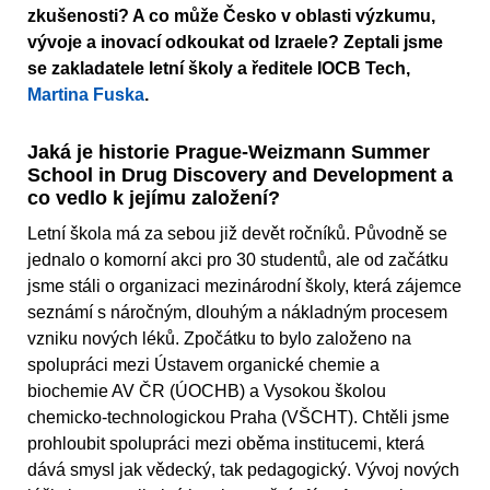
zkušenosti? A co může Česko v oblasti výzkumu,
vývoje a inovací odkoukat od Izraele? Zeptali jsme
se zakladatele letní školy a ředitele IOCB Tech,
Martina Fuska
.
Jaká je historie Prague-Weizmann Summer
School in Drug Discovery and Development a
co vedlo k jejímu založení?
Letní škola má za sebou již devět ročníků. Původně se
jednalo o komorní akci pro 30 studentů, ale od začátku
jsme stáli o organizaci mezinárodní školy, která zájemce
seznámí s náročným, dlouhým a nákladným procesem
vzniku nových léků. Zpočátku to bylo založeno na
spolupráci mezi Ústavem organické chemie a
biochemie AV ČR (ÚOCHB) a Vysokou školou
chemicko-technologickou Praha (VŠCHT). Chtěli jsme
prohloubit spolupráci mezi oběma institucemi, která
dává smysl jak vědecký, tak pedagogický. Vývoj nových