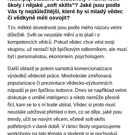
školy i nějaké „soft skills”? Jaké jsou podle
Vás ty nejdůležitější, které by si mladý vědec
či vědkyně měli osvojit?
Tzv. měkké dovednosti jsou podle mého názoru velmi
důležité. Svět se neustále mění a to platí i o
kompetencích vědců. Pokud vědec chce vést svoji
skupinu, už nestačí být špičkovým odborníkem, ale musí
být i personalistou, ekonomem, psychologem.
Další oblastí je potom samotná komercionalizace
výsledků vědecké práce. Mnohokráte zmiňovaná
popularizace či prezentace vědecko-výzkumných
nápadů je jen špičkou ledovce. Dnes se například velmi
diskutuje o umělé inteligenci a nikdo nemůže přesně
říct, kam se to s ní bude ubírat. Vědec si proto musí
neustále udržovat přehled o tom, co se děje, jaké jsou
trendy, učit se novým věcem, včetně soft-skills
potřebných v dané době. V rámci školy organizujeme
workshopy na tato témata a studenti si je pochvalují.