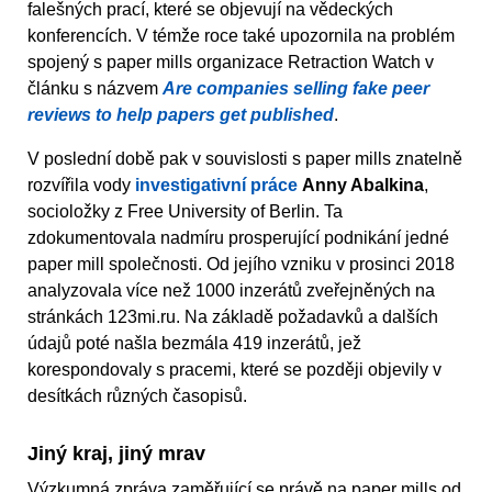
falešných prací, které se objevují na vědeckých
konferencích. V témže roce také upozornila na problém
spojený s paper mills organizace Retraction Watch v
článku s názvem
Are companies selling fake peer
reviews to help papers get published
.
V poslední době pak v souvislosti s paper mills znatelně
rozvířila vody
investigativní práce
Anny Abalkina
,
socioložky z Free University of Berlin. Ta
zdokumentovala nadmíru prosperující podnikání jedné
paper mill společnosti. Od jejího vzniku v prosinci 2018
analyzovala více než 1000 inzerátů zveřejněných na
stránkách 123mi.ru. Na základě požadavků a dalších
údajů poté našla bezmála 419 inzerátů, jež
korespondovaly s pracemi, které se později objevily v
desítkách různých časopisů.
Jiný kraj, jiný mrav
Výzkumná zpráva zaměřující se právě na paper mills od