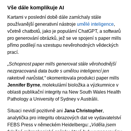
Vše dále komplikuje AI
Kartami v poslední době dále zamíchaly stále
používanější generativní nástroje
umělé inteligence
,
včetně chatbotů, jako je populární ChatGPT, a softwarů
pro generování obrázků, jež se ve spojení s paper mills
přímo podílejí na vzestupu nevěrohodných vědeckých
prací.
„Schopnost paper mills generovat stále věrohodnější
nezpracovaná data bude s umělou inteligencí jen
raketově narůstat,“
okomentovala produkci paper mills
Jennifer Byrne
, molekulární bioložka a výzkumnice v
oblasti publikační integrity na New South Wales Health
Pathology a University of Sydney v Austrálii.
Situaci nevidí pozitivně ani
Jana Christopher
,
analytička pro integritu obrazových dat ve vydavatelství
FEBS Press v německém Heidelbergu:
„Viděla jsem