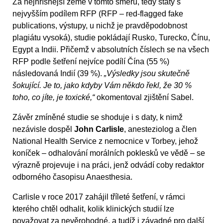
Za nejhříšnější země v tomto směru, tedy státy s
nejvyšším podílem RFP (RFP – red-flagged fake
publications, výstupy, u nichž je pravděpodobnost
plagiátu vysoká), studie pokládají Rusko, Turecko, Čínu,
Egypt a Indii. Přičemž v absolutních číslech se na všech
RFP podle šetření nejvíce podílí Čína (55 %)
následovaná Indií (39 %).
„Výsledky jsou skutečně
šokující. Je to, jako kdyby Vám někdo řekl, že 30 %
toho, co jíte, je toxické,“
okomentoval zjištění Sabel.
Závěr zmíněné studie se shoduje i s daty, k nimž
nezávisle dospěl
John Carlisle
, anesteziolog a člen
National Health Service z nemocnice v Torbey, jehož
koníček – odhalování morálních poklesků ve vědě – se
výrazně projevuje i na práci, jenž odvádí coby redaktor
odborného časopisu Anaesthesia.
Carlisle v roce 2017 zahájil tříleté šetření, v rámci
kterého chtěl odhalit, kolik klinických studií lze
považovat za nevěrohodné, a tudíž i závadné pro další