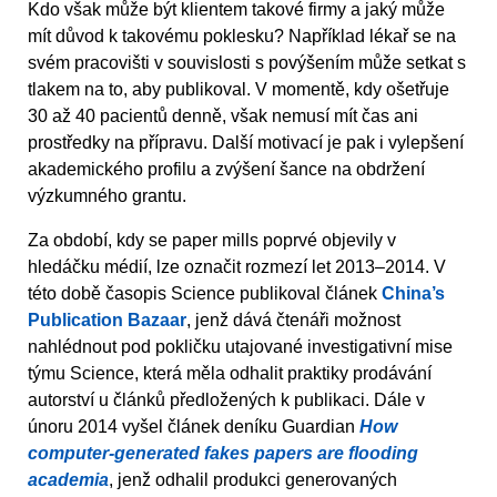
Kdo však může být klientem takové firmy a jaký může
mít důvod k takovému poklesku? Například lékař se na
svém pracovišti v souvislosti s povýšením může setkat s
tlakem na to, aby publikoval. V momentě, kdy ošetřuje
30 až 40 pacientů denně, však nemusí mít čas ani
prostředky na přípravu. Další motivací je pak i vylepšení
akademického profilu a zvýšení šance na obdržení
výzkumného grantu.
Za období, kdy se paper mills poprvé objevily v
hledáčku médií, lze označit rozmezí let 2013–2014. ⁠V
této době časopis Science publikoval článek
China’s
Publication Bazaar
, jenž dává čtenáři možnost
nahlédnout pod pokličku utajované investigativní mise
týmu Science, která měla odhalit praktiky prodávání
autorství u článků předložených k publikaci. Dále v
únoru 2014 vyšel článek deníku Guardian
How
computer-generated fakes papers are flooding
academia
, jenž odhalil produkci generovaných