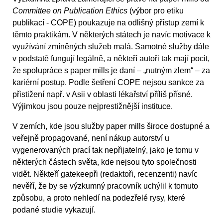
Committee on Publication Ethics
(výbor pro etiku
publikací - COPE) poukazuje na odlišný přístup zemí k
těmto praktikám. V některých státech je navíc motivace k
využívání zmíněných služeb malá. Samotné služby dále
v podstatě fungují legálně, a někteří autoři tak mají pocit,
že spolupráce s paper mills je daní – „nutným zlem“ – za
kariérní postup. Podle šetření COPE nejsou sankce za
přistižení např. v Asii v oblasti lékařství příliš přísné.
Výjimkou jsou pouze nejprestižnější instituce.
V zemích, kde jsou služby paper mills široce dostupné a
veřejně propagované, není nákup autorství u
vygenerovaných prací tak nepřijatelný, jako je tomu v
některých částech světa, kde nejsou tyto společnosti
vidět. Někteří gatekeepři (redaktoři, recenzenti) navíc
nevěří, že by se výzkumný pracovník uchýlil k tomuto
způsobu, a proto nehledí na podezřelé rysy, které
podané studie vykazují.