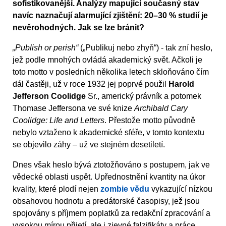
sofistikovanější. Analýzy mapující současný stav
navíc naznačují alarmující zjištění: 20–30 % studií je
nevěrohodných. Jak se lze bránit?
„Publish or perish“
(„Publikuj nebo zhyň“) - tak zní heslo,
jež podle mnohých ovládá akademický svět. Ačkoli je
toto motto v posledních několika letech skloňováno čím
dál častěji, už v roce 1932 jej poprvé použil
Harold
Jefferson Coolidge
Sr., americký právník a potomek
Thomase Jeffersona ve své knize
Archibald Cary
Coolidge: Life and Letters
. Přestože motto původně
nebylo vztaženo k akademické sféře, v tomto kontextu
se objevilo záhy – už ve stejném desetiletí.
Dnes však heslo bývá ztotožňováno s postupem, jak ve
vědecké oblasti uspět. Upřednostnění kvantity na úkor
kvality, které plodí nejen
zombie vědu
vykazující nízkou
obsahovou hodnotu a predátorské časopisy, jež jsou
spojovány s příjmem poplatků za redakční zpracování a
vysokou mírou přijetí, ale i zjevné falzifikáty a práce