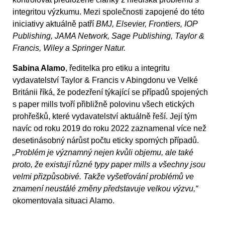
integritou výzkumu. Mezi společnosti zapojené do této
iniciativy aktuálně patří
BMJ, Elsevier, Frontiers, IOP
Publishing, JAMA Network, Sage Publishing, Taylor &
Francis, Wiley a Springer Natur.
Sabina Alamo
, ředitelka pro etiku a integritu
vydavatelství Taylor & Francis v Abingdonu ve Velké
Británii říká, že podezření týkající se případů spojených
s paper mills tvoří přibližně polovinu všech etických
prohřešků, které vydavatelství aktuálně řeší. Její tým
navíc od roku 2019 do roku 2022 zaznamenal více než
desetinásobný nárůst počtu eticky sporných případů.
„Problém je významný nejen kvůli objemu, ale také
proto, že existují různé typy paper mills a všechny jsou
velmi přizpůsobivé. Takže vyšetřování problémů ve
znamení neustálé změny představuje velkou výzvu,“
okomentovala situaci Alamo.