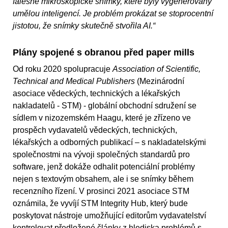
falešné mikroskopické snímky, které byly vygenerovány
umělou inteligencí. Je problém prokázat se stoprocentní
jistotou, že snímky skutečně stvořila AI.“
Plány spojené s obranou před paper mills
Od roku 2020 spolupracuje
Association of Scientific,
Technical and Medical Publishers
(Mezinárodní
asociace vědeckých, technických a lékařských
nakladatelů - STM) - globální obchodní sdružení se
sídlem v nizozemském Haagu, které je zřízeno ve
prospěch vydavatelů vědeckých, technických,
lékařských a odborných publikací – s nakladatelskými
společnostmi na vývoji společných standardů pro
software, jenž dokáže odhalit potenciální problémy
nejen s textovým obsahem, ale i se snímky během
recenzního řízení. V prosinci 2021 asociace STM
oznámila, že vyvíjí STM Integrity Hub, který bude
poskytovat nástroje umožňující editorům vydavatelství
kontrolovat předložené články z hlediska problémů s