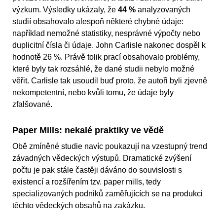
výzkum. Výsledky ukázaly, že
44 %
analyzovaných
studií obsahovalo alespoň některé chybné údaje:
například nemožné statistiky, nesprávné výpočty nebo
duplicitní čísla či údaje. John Carlisle nakonec dospěl k
hodnotě 26 %. Právě tolik prací obsahovalo problémy,
které byly tak rozsáhlé, že dané studii nebylo možné
věřit. Carlisle tak usoudil buď proto, že autoři byli zjevně
nekompetentní, nebo kvůli tomu, že údaje byly
zfalšované.
Paper Mills: nekalé praktiky ve vědě
Obě zmíněné studie navíc poukazují na vzestupný trend
závadných vědeckých výstupů. Dramatické zvýšení
počtu je pak stále častěji dáváno do souvislosti s
existencí a rozšířením tzv. paper mills, tedy
specializovaných podniků zaměřujících se na produkci
těchto vědeckých obsahů na zakázku.