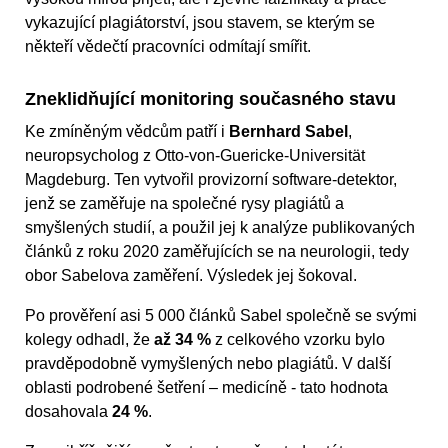
vykazující plagiátorství, jsou stavem, se kterým se
někteří vědečtí pracovníci odmítají smířit.
Zneklidňující monitoring současného stavu
Ke zmíněným vědcům patří i
Bernhard Sabel
,
neuropsycholog z Otto-von-Guericke-Universität
Magdeburg. Ten vytvořil provizorní software-detektor,
jenž se zaměřuje na společné rysy plagiátů a
smyšlených studií, a použil jej k analýze publikovaných
článků z roku 2020 zaměřujících se na neurologii, tedy
obor Sabelova zaměření. Výsledek jej šokoval.
Po prověření asi 5 000 článků Sabel společně se svými
kolegy odhadl, že
až 34 %
z celkového vzorku bylo
pravděpodobně vymyšlených nebo plagiátů. V další
oblasti podrobené šetření – medicíně - tato hodnota
dosahovala
24 %
.