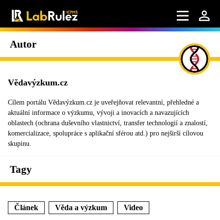
Autor
Vědavýzkum.cz
Cílem portálu Vědavýzkum.cz je uveřejňovat relevantní, přehledné a
aktuální informace o výzkumu, vývoji a inovacích a navazujících
oblastech (ochrana duševního vlastnictví, transfer technologií a znalostí,
komercializace, spolupráce s aplikační sférou atd.) pro nejširší cílovou
skupinu.
Tagy
Článek
Věda a výzkum
Video