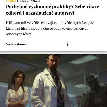
|
Článek
Věda a výzkum
Pochybné výzkumné praktiky? Sebe-citace
editorů i nezasloužené autorství
Klíčovou roli ve vědě sehrávají editoři vědeckých časopisů,
kteří mají hlavní slovo v otázce publikování rozličných
odborných témat.
Vědavýzkum.cz