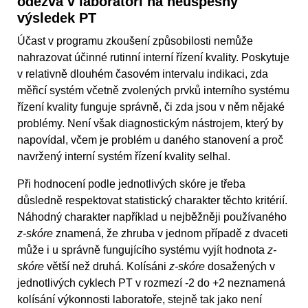
odezva v laboratoři na neúspěšný
výsledek PT
Účast v programu zkoušení způsobilosti nemůže
nahrazovat účinné rutinní interní řízení kvality. Poskytuje
v relativně dlouhém časovém intervalu indikaci, zda
měřicí systém včetně zvolených prvků interního systému
řízení kvality funguje správně, či zda jsou v něm nějaké
problémy. Není však diagnostickým nástrojem, který by
napovídal, včem je problém u daného stanovení a proč
navržený interní systém řízení kvality selhal.
Při hodnocení podle jednotlivých skóre je třeba
důsledně respektovat statistický charakter těchto kritérií.
Náhodný charakter například u nejběžněji používaného
z-skóre
znamená, že zhruba v jednom případě z dvaceti
může i u správně fungujícího systému vyjít hodnota
z-
skóre
větší než druhá. Kolísáni
z-skóre
dosažených v
jednotlivých cyklech PT v rozmezí -2 do +2 neznamená
kolísání výkonnosti laboratoře, stejně tak jako není