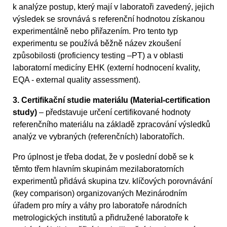
k analýze postup, který mají v laboratoři zavedený, jejich
výsledek se srovnává s referenční hodnotou získanou
experimentálně nebo přiřazením. Pro tento typ
experimentu se používá běžně název zkoušení
způsobilosti (proficiency testing –PT) a v oblasti
laboratorní medicíny EHK (externí hodnocení kvality,
EQA - external quality assessment).
3. Certifikační studie materiálu (Material-certification
study)
– představuje určení certifikované hodnoty
referenčního materiálu na základě zpracování výsledků
analýz ve vybraných (referenčních) laboratořích.
Pro úplnost je třeba dodat, že v poslední době se k
těmto třem hlavním skupinám mezilaboratorních
experimentů přidává skupina tzv. klíčových porovnávání
(key comparison) organizovaných Mezinárodním
úřadem pro míry a váhy pro laboratoře národních
metrologických institutů a přidružené laboratoře k