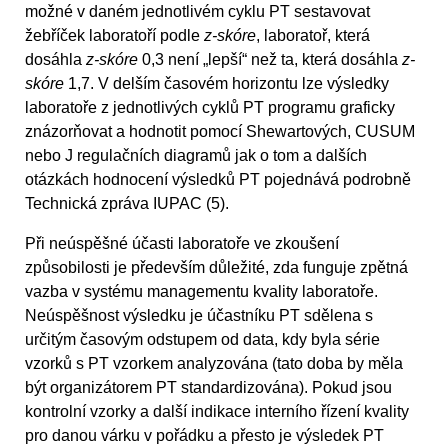
možné v daném jednotlivém cyklu PT sestavovat
žebříček laboratoří podle
z-skóre
, laboratoř, která
dosáhla
z-skóre
0,3 není „lepší“ než ta, která dosáhla
z-
skóre
1,7. V delším časovém horizontu lze výsledky
laboratoře z jednotlivých cyklů PT programu graficky
znázorňovat a hodnotit pomocí Shewartových, CUSUM
nebo J regulačních diagramů jak o tom a dalších
otázkách hodnocení výsledků PT pojednává podrobně
Technická zpráva IUPAC (5).
Při neúspěšné účasti laboratoře ve zkoušení
způsobilosti je především důležité, zda funguje zpětná
vazba v systému managementu kvality laboratoře.
Neúspěšnost výsledku je účastníku PT sdělena s
určitým časovým odstupem od data, kdy byla série
vzorků s PT vzorkem analyzována (tato doba by měla
být organizátorem PT standardizována). Pokud jsou
kontrolní vzorky a další indikace interního řízení kvality
pro danou várku v pořádku a přesto je výsledek PT