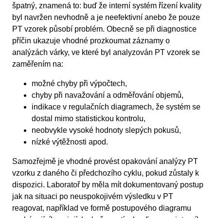
špatný, znamená to: buď že interní systém řízení kvality
byl navržen nevhodně a je neefektivní anebo že pouze
PT vzorek působí problém. Obecně se při diagnostice
příčin ukazuje vhodné prozkoumat záznamy o
analýzách várky, ve které byl analyzován PT vzorek se
zaměřením na:
možné chyby při výpočtech,
chyby při navažování a odměřování objemů,
indikace v regulačních diagramech, že systém se
dostal mimo statistickou kontrolu,
neobvykle vysoké hodnoty slepých pokusů,
nízké výtěžnosti apod.
Samozřejmě je vhodné provést opakování analýzy PT
vzorku z daného či předchozího cyklu, pokud zůstaly k
dispozici. Laboratoř by měla mít dokumentovaný postup
jak na situaci po neuspokojivém výsledku v PT
reagovat, například ve formě postupového diagramu