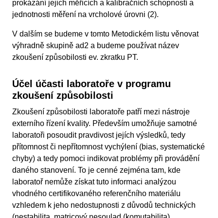
prokázání jejich měřicích a kalibračních schopností a
jednotnosti měření na vrcholové úrovni (2).
V dalším se budeme v tomto Metodickém listu věnovat
výhradně skupině ad2 a budeme používat název
zkoušení způsobilosti ev. zkratku PT.
Účel účasti laboratoře v programu
zkoušení způsobilosti
Zkoušení způsobilosti laboratoře patří mezi nástroje
externího řízení kvality. Především umožňuje samotné
laboratoři posoudit pravdivost jejích výsledků, tedy
přítomnost či nepřítomnost vychýlení (bias, systematické
chyby) a tedy pomoci indikovat problémy při provádění
daného stanovení. To je cenné zejména tam, kde
laboratoř nemůže získat tuto informaci analýzou
vhodného certifikovaného referenčního materiálu
vzhledem k jeho nedostupnosti z důvodů technických
(nestabilita, matricový nesoulad (komutabilita),