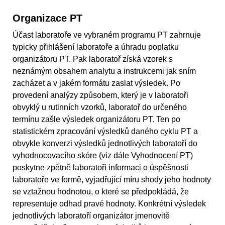
Organizace PT
Účast laboratoře ve vybraném programu PT zahrnuje
typicky přihlášení laboratoře a úhradu poplatku
organizátoru PT. Pak laboratoř získá vzorek s
neznámým obsahem analytu a instrukcemi jak sním
zacházet a v jakém formátu zaslat výsledek. Po
provedení analýzy způsobem, který je v laboratoři
obvyklý u rutinních vzorků, laboratoř do určeného
termínu zašle výsledek organizátoru PT. Ten po
statistickém zpracování výsledků daného cyklu PT a
obvykle konverzi výsledků jednotlivých laboratoří do
vyhodnocovacího skóre (viz dále Vyhodnocení PT)
poskytne zpětně laboratoři informaci o úspěšnosti
laboratoře ve formě, vyjadřující míru shody jeho hodnoty
se vztažnou hodnotou, o které se předpokládá, že
representuje odhad pravé hodnoty. Konkrétní výsledek
jednotlivých laboratoří organizátor jmenovitě