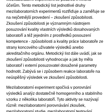
účelům. Tento metodický list jednotlivé druhy
mezilaboratorních experimentů roztřiďuje a zaměřuje se
na nejčetnější provedení – zkoušení způsobilosti.
Zkoušení způsobilosti je významným nástrojem
posuzování kvality vlastních výsledků dosahovaných
laboratoří a též jejedním z prostředků posouzení
kompetence - způsobilosti a kvality práce laboratoře ze
strany koncového uživatele výsledků anebo
akreditačního orgánu. Metodický list dále uvádí, jak se
zkoušení způsobilosti vyhodnocuje a jak by měla
laboratoř i externí posuzovatel dosažené parametry
hodnotit. Zabývá se i způsobem reakce laboratoře na
neúspěšný výsledek ve zkoušení způsobilosti.
Mezilaboratorní experiment spočívá v porovnání
výsledků analýz dostatečně homogenního a stabilního
vzorku z několika laboratoří. Tyto aktivity se nazývají
různě: mezilaboratorní porovnávání zkoušek,
mezilaboratorní studie, mezilaboratorní testování