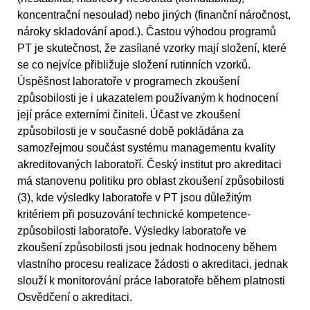
koncentrační nesoulad) nebo jiných (finanční náročnost,
nároky skladování apod.). Častou výhodou programů
PT je skutečnost, že zasílané vzorky mají složení, které
se co nejvíce přibližuje složení rutinních vzorků.
Úspěšnost laboratoře v programech zkoušení
způsobilosti je i ukazatelem používaným k hodnocení
její práce externími činiteli. Účast ve zkoušení
způsobilosti je v současné době pokládána za
samozřejmou součást systému managementu kvality
akreditovaných laboratoří. Český institut pro akreditaci
má stanovenu politiku pro oblast zkoušení způsobilosti
(3), kde výsledky laboratoře v PT jsou důležitým
kritériem při posuzování technické kompetence-
způsobilosti laboratoře. Výsledky laboratoře ve
zkoušení způsobilosti jsou jednak hodnoceny během
vlastního procesu realizace žádosti o akreditaci, jednak
slouží k monitorování práce laboratoře během platnosti
Osvědčení o akreditaci.