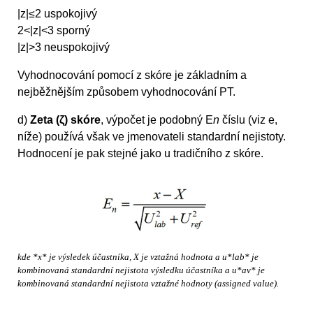
|z|≤2 uspokojivý
2<|z|<3 sporný
|z|>3 neuspokojivý
Vyhodnocování pomocí z skóre je základním a
nejběžnějším způsobem vyhodnocování PT.
d)
Zeta (ζ) skóre
, výpočet je podobný E
n
číslu (viz e,
níže) používá však ve jmenovateli standardní nejistoty.
Hodnocení je pak stejné jako u tradičního z skóre.
kde *x* je výsledek účastníka, X je vztažná hodnota a u*lab* je
kombinovaná standardní nejistota výsledku účastníka a u*av* je
kombinovaná standardní nejistota vztažné hodnoty (assigned value).