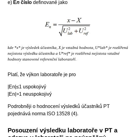
e)
E
n
číslo
definované jako
kde *x* je výsledek účastníka, X je vztažná hodnota, U*lab* je rozšířená
nejistota výsledku účastníka a U*ref* je rozšířená nejistota vztažné
hodnoty stanovené referenční laboratoří.
Platí, že výkon laboratoře je pro
|En|≤1 uspokojivý
|En|>1 neuspokojivý
Podrobněji o hodnocení výsledků účastníků PT
pojednává norma ISO 13528 (4).
Posouzení výsledku laboratoře v PT a