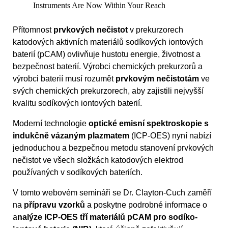
Instruments Are Now Within Your Reach
Přítomnost
prvkových nečistot
v prekurzorech
katodových aktivních materiálů sodíkových iontových
baterií (pCAM) ovlivňuje hustotu energie, životnost a
bezpečnost baterií. Výrobci chemických prekurzorů a
výrobci baterií musí rozumět
prvkovým nečistotám
ve
svých chemických prekurzorech, aby zajistili nejvyšší
kvalitu sodíkových iontových baterií.
Moderní technologie
optické emisní spektroskopie s
indukčně vázaným plazmatem
(ICP-OES) nyní nabízí
jednoduchou a bezpečnou metodu stanovení prvkových
nečistot ve všech složkách katodových elektrod
používaných v sodíkových bateriích.
V tomto webovém semináři se Dr. Clayton-Cuch zaměří
na
přípravu vzorků
a poskytne podrobné informace o
a
nalýze ICP-OES tří materiálů pCAM pro sodíko-