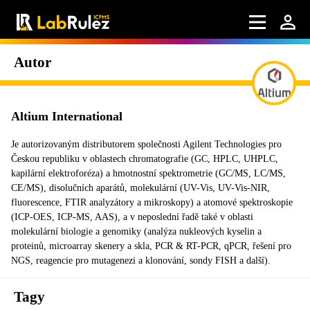
Autor
Altium International
Je autorizovaným distributorem společnosti Agilent Technologies pro
Českou republiku v oblastech chromatografie (GC, HPLC, UHPLC,
kapilární elektroforéza) a hmotnostní spektrometrie (GC/MS, LC/MS,
CE/MS), disolučních aparátů, molekulární (UV-Vis, UV-Vis-NIR,
fluorescence, FTIR analyzátory a mikroskopy) a atomové spektroskopie
(ICP-OES, ICP-MS, AAS), a v neposlední řadě také v oblasti
molekulární biologie a genomiky (analýza nukleových kyselin a
proteinů, microarray skenery a skla, PCR & RT-PCR, qPCR, řešení pro
NGS, reagencie pro mutagenezi a klonování, sondy FISH a další).
Tagy