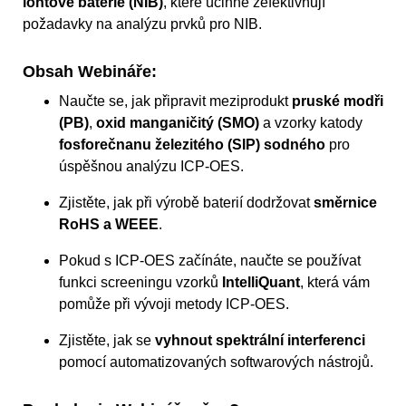
iontové baterie (NIB)
, které účinně zefektivňují
požadavky na analýzu prvků pro NIB.
Obsah Webináře:
Naučte se, jak připravit meziprodukt
pruské modři
(PB)
,
oxid manganičitý (SMO)
a vzorky katody
fosforečnanu železitého (SIP) sodného
pro
úspěšnou analýzu ICP-OES.
Zjistěte, jak při výrobě baterií dodržovat
směrnice
RoHS a WEEE
.
Pokud s ICP-OES začínáte, naučte se používat
funkci screeningu vzorků
IntelliQuant
, která vám
pomůže při vývoji metody ICP-OES.
Zjistěte, jak se
vyhnout spektrální interferenci
pomocí automatizovaných softwarových nástrojů.