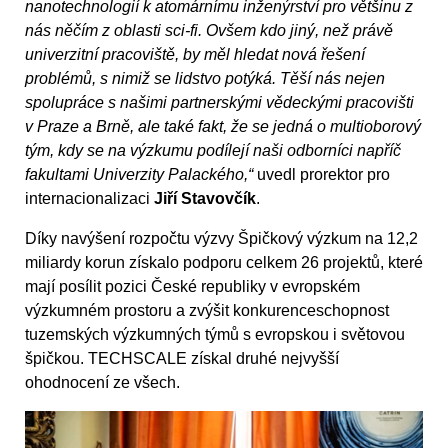
nanotechnologií k atomárnímu inženýrství pro většinu z
nás něčím z oblasti sci-fi. Ovšem kdo jiný, než právě
univerzitní pracoviště, by měl hledat nová řešení
problémů, s nimiž se lidstvo potýká. Těší nás nejen
spolupráce s našimi partnerskými vědeckými pracovišti
v Praze a Brně, ale také fakt, že se jedná o multioborový
tým, kdy se na výzkumu podílejí naši odborníci napříč
fakultami Univerzity Palackého,“
uvedl prorektor pro
internacionalizaci
Jiří Stavovčík
.
Díky navýšení rozpočtu výzvy Špičkový výzkum na 12,2
miliardy korun získalo podporu celkem 26 projektů, které
mají posílit pozici České republiky v evropském
výzkumném prostoru a zvýšit konkurenceschopnost
tuzemských výzkumných týmů s evropskou i světovou
špičkou. TECHSCALE získal druhé nejvyšší
ohodnocení ze všech.