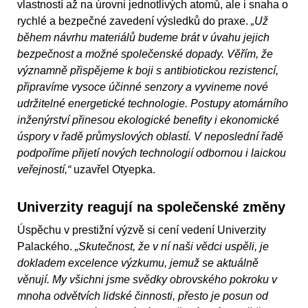
vlastností až na úrovni jednotlivých atomů, ale i snaha o
rychlé a bezpečné zavedení výsledků do praxe.
„Už
během návrhu materiálů budeme brát v úvahu jejich
bezpečnost a možné společenské dopady. Věřím, že
významně přispějeme k boji s antibiotickou rezistencí,
připravíme vysoce účinné senzory a vyvineme nové
udržitelné energetické technologie. Postupy atomárního
inženýrství přinesou ekologické benefity i ekonomické
úspory v řadě průmyslových oblastí. V neposlední řadě
podpoříme přijetí nových technologií odbornou i laickou
veřejností,“
uzavřel Otyepka.
Univerzity reagují na společenské změny
Úspěchu v prestižní výzvě si cení vedení Univerzity
Palackého.
„Skutečnost, že v ní naši vědci uspěli, je
dokladem excelence výzkumu, jemuž se aktuálně
věnují. My všichni jsme svědky obrovského pokroku v
mnoha odvětvích lidské činnosti, přesto je posun od