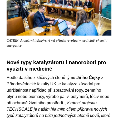
CATRIN: Atomární inženýrství má přinést revoluci v medicíně, chemii i
energetice
Nové typy katalyzátorů i nanoroboti pro
využití v medicíně
Podle dalšího z klíčových členů týmu
Jiřího Čejky
z
Přírodovědecké fakulty UK je katalýza zásadní pro
udržitelnost například při zpracování ropy, zemního
plynu nebo biomasy, výrobě paliv, polymerů, léčiv nebo
při ochraně životního prostředí.
„V rámci projektu
TECHSCALE je naším hlavním cílem příprava nových
typů katalyzátorů na bázi jednotlivých atomů kovů, které