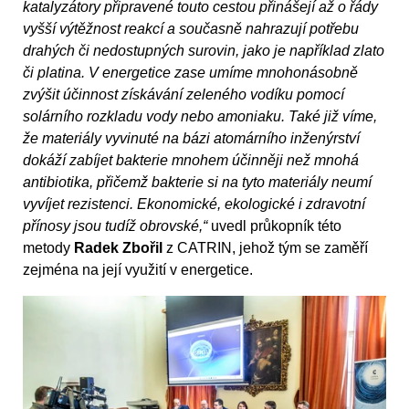
katalyzátory připravené touto cestou přinášejí až o řády
vyšší výtěžnost reakcí a současně nahrazují potřebu
drahých či nedostupných surovin, jako je například zlato
či platina. V energetice zase umíme mnohonásobně
zvýšit účinnost získávání zeleného vodíku pomocí
solárního rozkladu vody nebo amoniaku. Také již víme,
že materiály vyvinuté na bázi atomárního inženýrství
dokáží zabíjet bakterie mnohem účinněji než mnohá
antibiotika, přičemž bakterie si na tyto materiály neumí
vyvíjet rezistenci. Ekonomické, ekologické i zdravotní
přínosy jsou tudíž obrovské,“
uvedl průkopník této
metody
Radek Zbořil
z CATRIN, jehož tým se zaměří
zejména na její využití v energetice.