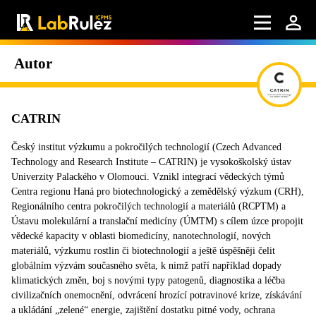
Autor
CATRIN
Český institut výzkumu a pokročilých technologií (Czech Advanced
Technology and Research Institute – CATRIN) je vysokoškolský ústav
Univerzity Palackého v Olomouci. Vznikl integrací vědeckých týmů
Centra regionu Haná pro biotechnologický a zemědělský výzkum (CRH),
Regionálního centra pokročilých technologií a materiálů (RCPTM) a
Ústavu molekulární a translační medicíny (ÚMTM) s cílem úzce propojit
vědecké kapacity v oblasti biomedicíny, nanotechnologií, nových
materiálů, výzkumu rostlin či biotechnologií a ještě úspěšněji čelit
globálním výzvám současného světa, k nimž patří například dopady
klimatických změn, boj s novými typy patogenů, diagnostika a léčba
civilizačních onemocnění, odvrácení hrozící potravinové krize, získávání
a ukládání „zelené“ energie, zajištění dostatku pitné vody, ochrana