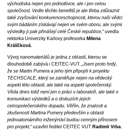
východiska nejen pro jednotlivce, ale i pro celou
společnost. Vedle těchto benefitů je ale třeba zdůraznit
také zvyšování konkurenceschopnosti, kterou naši vědci
svým bádáním získávají nejen ve svém oboru, ale svými
výsledky ji pak přinášejí celé České republice,“
uvedla
rektorka Univerzity Karlovy profesorka
Milena
Králíčková
.
Vývoj nanomateriálů je jedna z oblastí, kterou se
dlouhodobě zabývá i CEITEC-VUT.
„Jsem proto hrdý,
že se Martin Pumera a jeho tým připojili k projektu
TECHSCALE, který se zaměřuje nejen na vědecký
aspekt této oblasti, ale také na aspekt společenský.
Věda dnes totiž není jen o práci v laboratoři, ale také o
komunikaci výsledků a o diskuzích jejich
celospolečenského dopadu. Věřím, že znalosti a
zkušenosti Martina Pumery především v oblasti
jednoatomárního inženýrství budou cenným přínosem
pro projekt,“
uzavřel ředitel CEITEC VUT
Radimír Vrba
.