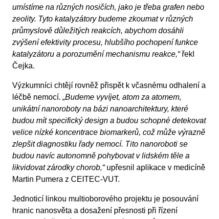
umístíme na různých nosičích, jako je třeba grafen nebo
zeolity. Tyto katalyzátory budeme zkoumat v různých
průmyslově důležitých reakcích, abychom dosáhli
zvýšení efektivity procesu, hlubšího pochopení funkce
katalyzátoru a porozumění mechanismu reakce,“
řekl
Čejka.
Výzkumníci chtějí rovněž přispět k včasnému odhalení a
léčbě nemocí.
„Budeme vyvíjet, atom za atomem,
unikátní nanoroboty na bázi nanoarchitektury, které
budou mít specifický design a budou schopné detekovat
velice nízké koncentrace biomarkerů, což může výrazně
zlepšit diagnostiku řady nemocí. Tito nanoroboti se
budou navíc autonomně pohybovat v lidském těle a
likvidovat zárodky chorob,“
upřesnil aplikace v medicíně
Martin Pumera z CEITEC-VUT.
Jednoticí linkou multioborového projektu je posouvání
hranic nanosvěta a dosažení přesnosti při řízení