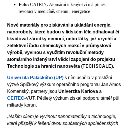
Foto:
CATRIN: Atomární inženýrství má přinést
revoluci v medicíně, chemii i energetice
Nové materiály pro získávání a ukládání energie,
nanoroboty, které budou v lidském těle odhalovat či
likvidovat zárodky nemocí, nebo látky, jež urychlí a
zefektivní řadu chemických reakcí v průmyslové
výrobě, vyvinou s využitím revoluční metody
atomárního inženýrství vědci zapojení do projektu
Technologie za hranicí nanosvěta (TECHSCALE).
Univerzita Palackého (UP)
s ním uspěla v prestižní
výzvě Špičkový výzkum operačního programu Jan Amos
Komenský, partnery jsou
Univerzita Karlova
a
CEITEC
-VUT. Pětiletý výzkum získal podporu téměř půl
miliardy korun.
„Naším cílem je vyvinout nanomateriály a technologie,
které přispějí k řešení dvou současných společenských