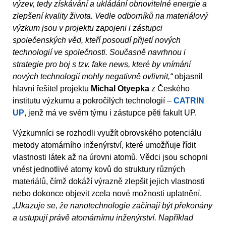
výzev, tedy získávání a ukládání obnovitelné energie a
zlepšení kvality života. Vedle odborníků na materiálový
výzkum jsou v projektu zapojeni i zástupci
společenských věd, kteří posoudí přijetí nových
technologií ve společnosti. Současně navrhnou i
strategie pro boj s tzv. fake news, které by vnímání
nových technologií mohly negativně ovlivnit,“
objasnil
hlavní řešitel projektu
Michal Otyepka
z Českého
institutu výzkumu a pokročilých technologií –
CATRIN
UP
, jenž má ve svém týmu i zástupce pěti fakult UP.
Výzkumníci se rozhodli využít obrovského potenciálu
metody atomárního inženýrství, které umožňuje řídit
vlastnosti látek až na úrovni atomů. Vědci jsou schopni
vnést jednotlivé atomy kovů do struktury různých
materiálů, čímž dokáží výrazně zlepšit jejich vlastnosti
nebo dokonce objevit zcela nové možnosti uplatnění.
„Ukazuje se, že nanotechnologie začínají být překonány
a ustupují právě atomárnímu inženýrství. Například