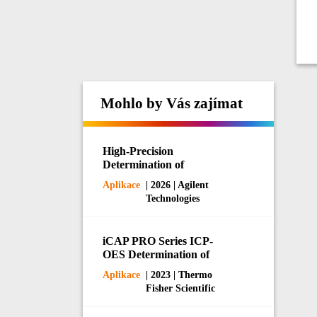
Mohlo by Vás zajímat
High-Precision
Determination of
Phosphorus and Potassium
Aplikace
| 2026 | Agilent
in Fertilizers by ICP-OES
Technologies
iCAP PRO Series ICP-
OES Determination of
Impurity Elements in
Aplikace
| 2023 | Thermo
Battery-Grade NMP
Fisher Scientific