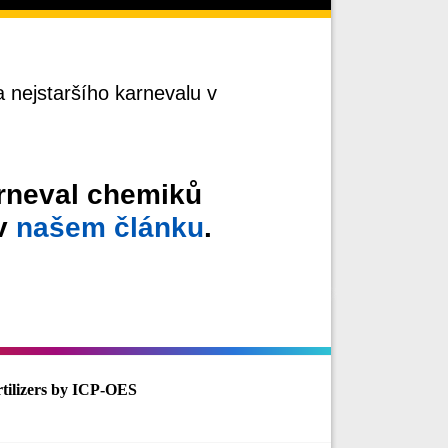
 nejstaršího karnevalu v
rneval chemiků
 v
našem článku
.
rtilizers by ICP-OES