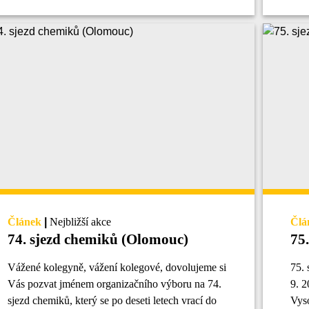
Článek
|
Nejbližší akce
Člá
74. sjezd chemiků (Olomouc)
Vážené kolegyně, vážení kolegové, dovolujeme si
75. sjezd chemických společností se konal 4.– 8.
Vás pozvat jménem organizačního výboru na 74.
9. 
sjezd chemiků, který se po deseti letech vrací do
Vys