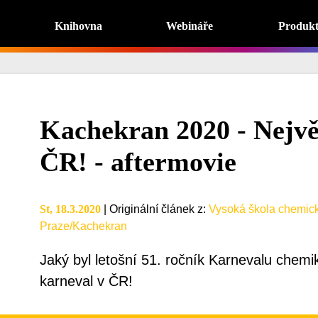
Knihovna
Webináře
Produk
Kachekran 2020 - Nejvě
ČR! - aftermovie
St, 18.3.2020
|
Originální článek z
:
Vysoká škola chemick
Praze/Kachekran
Jaký byl letošní 51. ročník Karnevalu chemik
karneval v ČR!