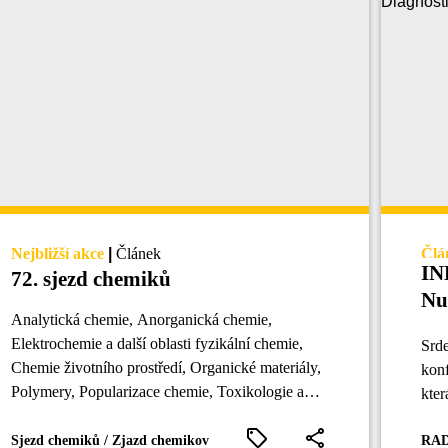
Nejbližší akce
|
Článek
Člá
IN
72. sjezd chemiků
Nu
Analytická chemie, Anorganická chemie,
Co
Elektrochemie a další oblasti fyzikální chemie,
Srd
Chemie životního prostředí, Organické materiály,
konf
Polymery, Popularizace chemie, Toxikologie a
kter
lékařská chemie a další...
12. 
Sjezd chemiků / Zjazd chemikov
RA