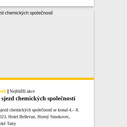
nek
|
Nejbližší akce
75. sjezd chemických společností
2023, Hotel Bellevue, Horný Smokovec,
oké Tatry