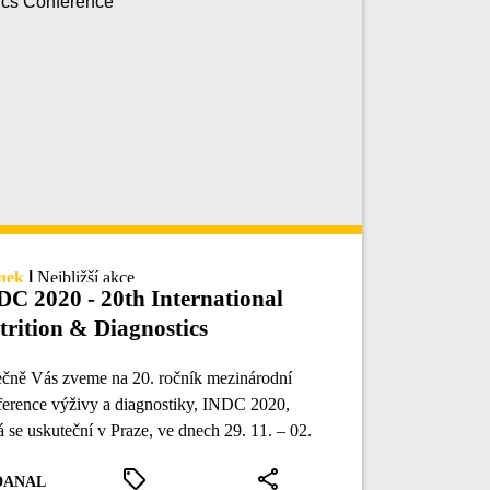
nek
|
Nejbližší akce
DC 2020 - 20th International
trition & Diagnostics
nference
ečně Vás zveme na 20. ročník mezinárodní
erence výživy a diagnostiky, INDC 2020,
á se uskuteční v Praze, ve dnech 29. 11. – 02.
2020.
DANAL