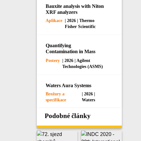
Bauxite analysis with Niton
XRF analyzers
Aplikace
| 2026 | Thermo
Fisher Scientific
Quantifying
Contamination in Mass
Spectrometers Using SEM-
Postery
| 2026 | Agilent
EDX
Technologies (ASMS)
Waters Aura Systems
Brožury a
| 2026 |
specifikace
Waters
Podobné články