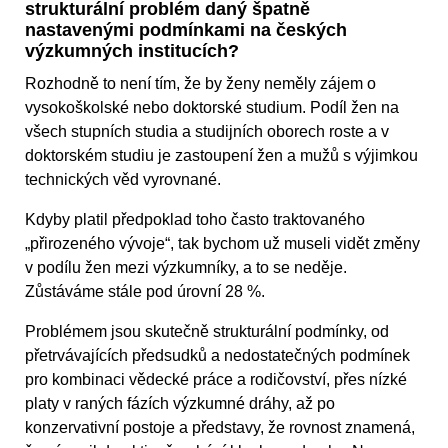
strukturální problém daný špatně
nastavenými podmínkami na českých
výzkumných institucích?
Rozhodně to není tím, že by ženy neměly zájem o
vysokoškolské nebo doktorské studium. Podíl žen na
všech stupních studia a studijních oborech roste a v
doktorském studiu je zastoupení žen a mužů s výjimkou
technických věd vyrovnané.
Kdyby platil předpoklad toho často traktovaného
„přirozeného vývoje“, tak bychom už museli vidět změny
v podílu žen mezi výzkumníky, a to se neděje.
Zůstáváme stále pod úrovní 28 %.
Problémem jsou skutečně strukturální podmínky, od
přetrvávajících předsudků a nedostatečných podmínek
pro kombinaci vědecké práce a rodičovství, přes nízké
platy v raných fázích výzkumné dráhy, až po
konzervativní postoje a představy, že rovnost znamená,