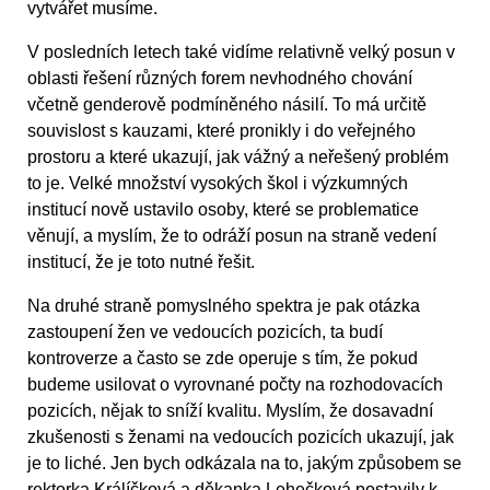
vytvářet musíme.
V posledních letech také vidíme relativně velký posun v
oblasti řešení různých forem nevhodného chování
včetně genderově podmíněného násilí. To má určitě
souvislost s kauzami, které pronikly i do veřejného
prostoru a které ukazují, jak vážný a neřešený problém
to je. Velké množství vysokých škol i výzkumných
institucí nově ustavilo osoby, které se problematice
věnují, a myslím, že to odráží posun na straně vedení
institucí, že je toto nutné řešit.
Na druhé straně pomyslného spektra je pak otázka
zastoupení žen ve vedoucích pozicích, ta budí
kontroverze a často se zde operuje s tím, že pokud
budeme usilovat o vyrovnané počty na rozhodovacích
pozicích, nějak to sníží kvalitu. Myslím, že dosavadní
zkušenosti s ženami na vedoucích pozicích ukazují, jak
je to liché. Jen bych odkázala na to, jakým způsobem se
rektorka Králíčková a děkanka Lehečková postavily k