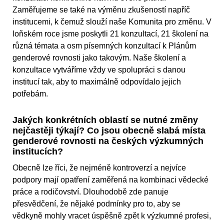
Zaměřujeme se také na výměnu zkušeností napříč
institucemi, k čemuž slouží naše Komunita pro změnu. V
loňském roce jsme poskytli 21 konzultací, 21 školení na
různá témata a osm písemných konzultací k Plánům
genderové rovnosti jako takovým. Naše školení a
konzultace vytváříme vždy ve spolupráci s danou
institucí tak, aby to maximálně odpovídalo jejich
potřebám.
Jakých konkrétních oblastí se nutné změny
nejčastěji týkají? Co jsou obecně slabá místa
genderové rovnosti na českých výzkumných
institucích?
Obecně lze říci, že nejméně kontroverzí a nejvíce
podpory mají opatření zaměřená na kombinaci vědecké
práce a rodičovství. Dlouhodobě zde panuje
přesvědčení, že nějaké podmínky pro to, aby se
vědkyně mohly vracet úspěšně zpět k výzkumné profesi,