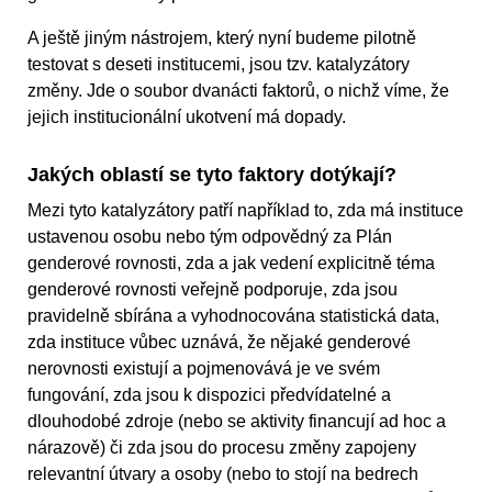
A ještě jiným nástrojem, který nyní budeme pilotně
testovat s deseti institucemi, jsou tzv. katalyzátory
změny. Jde o soubor dvanácti faktorů, o nichž víme, že
jejich institucionální ukotvení má dopady.
Jakých oblastí se tyto faktory dotýkají?
Mezi tyto katalyzátory patří například to, zda má instituce
ustavenou osobu nebo tým odpovědný za Plán
genderové rovnosti, zda a jak vedení explicitně téma
genderové rovnosti veřejně podporuje, zda jsou
pravidelně sbírána a vyhodnocována statistická data,
zda instituce vůbec uznává, že nějaké genderové
nerovnosti existují a pojmenovává je ve svém
fungování, zda jsou k dispozici předvídatelné a
dlouhodobé zdroje (nebo se aktivity financují ad hoc a
nárazově) či zda jsou do procesu změny zapojeny
relevantní útvary a osoby (nebo to stojí na bedrech