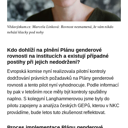
Vědavýzkum.cz: Marcela Linková: Rovnost neznamená, že vám nikdo
nehází klacky pod nohy
Kdo dohlíží na plnění Plánu genderové
rovnosti na institucích a existují případné
postihy při jejich nedodržení?
Evropská komise nyní realizovala pilotní kontroly
dodržování právních požadavků na Plány genderové
rovnosti a tento pilot nyní vyhodnocuje. Podle informací
by pak v letošním roce měly být kontroly spuštěny
naplno. S kolegyní Langhammerovou jsme byly do
pilotu zapojeny a analýza českých GEPů, kterou v NKC
provádíme, bude letos tuto zkušenost reflektovat.
Proces implementace Plánu genderové