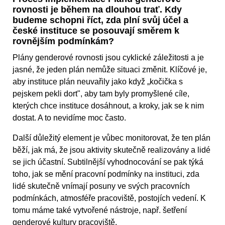
rovnosti je během na dlouhou trať. Kdy
budeme schopni říct, zda plní svůj účel a
české instituce se posouvají směrem k
rovnějším podmínkám?
Plány genderové rovnosti jsou cyklické záležitosti a je
jasné, že jeden plán nemůže situaci změnit. Klíčové je,
aby instituce plán neuvařily jako když „kočička s
pejskem pekli dort", aby tam byly promyšlené cíle,
kterých chce instituce dosáhnout, a kroky, jak se k nim
dostat. A to nevidíme moc často.
Další důležitý element je vůbec monitorovat, že ten plán
běží, jak má, že jsou aktivity skutečně realizovány a lidé
se jich účastní. Subtilnější vyhodnocování se pak týká
toho, jak se mění pracovní podmínky na instituci, zda
lidé skutečně vnímají posuny ve svých pracovních
podmínkách, atmosféře pracoviště, postojích vedení. K
tomu máme také vytvořené nástroje, např. šetření
genderové kultury pracoviště.