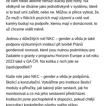
že vám nikdo aktivně nehází klacky pod nohy. Na
vědkyně se díváme jako jednotlivkyně v systému, které
si to buď umí zařídit, nebo ne. Můžou si přece vybrat, že.
Že muži v řídicích pozicích mají zázemí a celé své
kariéry budují na podpoře, kterou mají v domácnosti, to
už chceme vidět méně.
Jednou z důležitých rolí NKC – gender a věda je také
podpora výzkumných institucí při tvorbě Plánů
genderové rovnosti, které jsou nutnou podmínkou pro
žadatele o granty v programu Horizon Europe a od roku
2023 také v GA ČR. Na kolika z nich jste se
(spolu)podíleli?
Naše role jako NKC – gender a věda je podpůrná,
školicí a konzultační. Vytváříme pro instituce školicí
moduly a příručky, jak takový plán sestavit, jak ho
monitorovat a co má jeho sestavení předcházet.
Institucím jsme pochopitelně k dispozici, pokud chtějí
konzultaci konkrétního návrhu svého plánu.