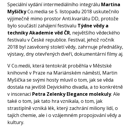
Speciální vydání intermediálního integrálu
Martina
Myšičky
Co.media se 5. listopadu 2018 uskutečnilo
výjimečně mimo prostor Anti.kvariátu DD, protože
bylo součástí zahájení festivalu
Týdne vědy a
techniky Akademie věd ČR
, největšího vědeckého
festivalu v České republice. Festival, jehož ročník
2018 byl zasvěcený století vědy, zahrnuje přednášky,
výstavy, dny otevřených dveří, dokumentární filmy aj.
V Co.medii, která tentokrát proběhla v Městské
knihovně v Praze na Mariánském náměstí, Martin
Myšička se svými hosty mluvil o tom, jak se věda
dostala na jeviště Dejvického divadla, a to konkrétně
v inscenaci
Petra Zelenky Elegance molekuly
. Ale
také o tom, jak tato hra vznikala, o tom, jak
strastiplně vzniká lék, který zachrání miliony lidí, o
tajích chemie, ale i o vzájemném propojování vědy a
kultury.