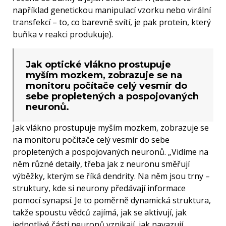
například genetickou manipulací vzorku nebo virální
transfekcí – to, co barevně svítí, je pak protein, který
buňka v reakci produkuje).
Jak optické vlákno prostupuje
myším mozkem, zobrazuje se na
monitoru počítače celý vesmír do
sebe propletených a pospojovaných
neuronů.
Jak vlákno prostupuje myším mozkem, zobrazuje se
na monitoru počítače celý vesmír do sebe
propletených a pospojovaných neuronů. „Vidíme na
něm různé detaily, třeba jak z neuronu směřují
výběžky, kterým se říká dendrity. Na něm jsou trny –
struktury, kde si neurony předávají informace
pomocí synapsí. Je to poměrně dynamická struktura,
takže spoustu vědců zajímá, jak se aktivují, jak
jednotlivé části neuronů vznikají, jak navazují