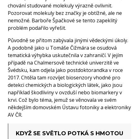
chování studované molekuly výrazně ovlivnit.
Pozorovat molekuly bez značky je obtížné, ale ne
nemožné. Barboře Špačkové se tento zapeklitý
problém podařilo vyřešit.
Původně se přitom zabývala jinými vědeckými úkoly.
A podobně jako u Tomáše Čižmára se osudová
tematická výhybka uskutečnila v zahraničí. V jejím
případě na Chalmersově technické univerzitě ve
Švédsku, kam odjela jako postdoktorandka v roce
2017. Chtěla tam rozvíjet biosenzory vhodné pro
detekci chemických a biologických látek, jako jsou
například škodliviny v ovzduší nebo biomarkery v
krvi. Což bylo téma, jemuž se věnovala ve svém
někdejším domovském Ústavu fotoniky a elektroniky
AV ČR.
KDYŽ SE SVĚTLO POTKÁ S HMOTOU