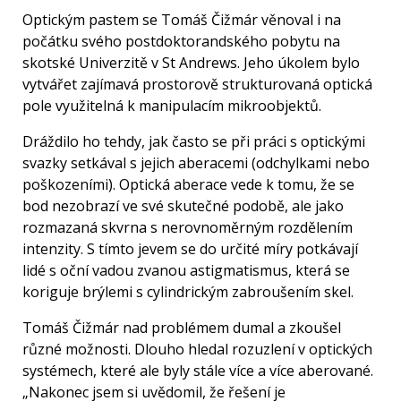
Optickým pastem se Tomáš Čižmár věnoval i na
počátku svého postdoktorandského pobytu na
skotské Univerzitě v St Andrews. Jeho úkolem bylo
vytvářet zajímavá prostorově strukturovaná optická
pole využitelná k manipulacím mikroobjektů.
Dráždilo ho tehdy, jak často se při práci s optickými
svazky setkával s jejich aberacemi (odchylkami nebo
poškozeními). Optická aberace vede k tomu, že se
bod nezobrazí ve své skutečné podobě, ale jako
rozmazaná skvrna s nerovnoměrným rozdělením
intenzity. S tímto jevem se do určité míry potkávají
lidé s oční vadou zvanou astigmatismus, která se
koriguje brýlemi s cylindrickým zabroušením skel.
Tomáš Čižmár nad problémem dumal a zkoušel
různé možnosti. Dlouho hledal rozuzlení v optických
systémech, které ale byly stále více a více aberované.
„Nakonec jsem si uvědomil, že řešení je