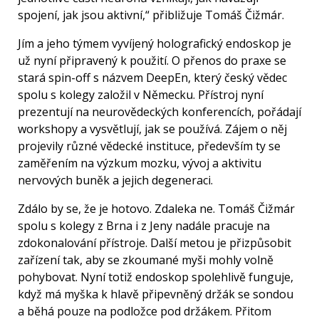
spojení, jak jsou aktivní,“ přibližuje Tomáš Čižmár.
Jím a jeho týmem vyvíjený holografický endoskop je
už nyní připravený k použití. O přenos do praxe se
stará spin-off s názvem DeepEn, který český vědec
spolu s kolegy založil v Německu. Přístroj nyní
prezentují na neurovědeckých konferencích, pořádají
workshopy a vysvětlují, jak se používá. Zájem o něj
projevily různé vědecké instituce, především ty se
zaměřením na výzkum mozku, vývoj a aktivitu
nervových buněk a jejich degeneraci.
Zdálo by se, že je hotovo. Zdaleka ne. Tomáš Čižmár
spolu s kolegy z Brna i z Jeny nadále pracuje na
zdokonalování přístroje. Další metou je přizpůsobit
zařízení tak, aby se zkoumané myši mohly volně
pohybovat. Nyní totiž endoskop spolehlivě funguje,
když má myška k hlavě připevněný držák se sondou
a běhá pouze na podložce pod držákem. Přitom