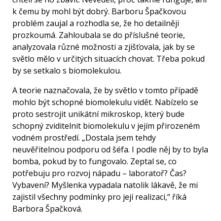
k čemu by mohl být dobrý. Barboru Špačkovou
problém zaujal a rozhodla se, že ho detailněji
prozkoumá. Zahloubala se do příslušné teorie,
analyzovala různé možnosti a zjišťovala, jak by se
světlo mělo v určitých situacích chovat. Třeba pokud
by se setkalo s biomolekulou.
A teorie naznačovala, že by světlo v tomto případě
mohlo být schopné biomolekulu vidět. Nabízelo se
proto sestrojit unikátní mikroskop, který bude
schopný zviditelnit biomolekulu v jejím přirozeném
vodném prostředí. „Dostala jsem tehdy
neuvěřitelnou podporu od šéfa. I podle něj by to byla
bomba, pokud by to fungovalo. Zeptal se, co
potřebuju pro rozvoj nápadu – laboratoř? Čas?
Vybavení? Myšlenka vypadala natolik lákavě, že mi
zajistil všechny podmínky pro její realizaci,“ říká
Barbora Špačková.