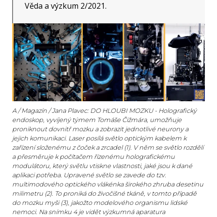
Věda a výzkum 2/2021.
A / Magazín / Jana Plavec: DO HLOUBI MOZKU - Holografický
endoskop, vyvíjený týmem Tomáše Čižmára, umožňuje
proniknout dovnitř mozku a zobrazit jednotlivé neurony a
jejich komunikaci. Laser posílá světlo optickým kabelem k
zařízení složenému z čoček a zrcadel (1). V něm se světlo rozdělí
a přesměruje k počítačem řízenému holografickému
modulátoru, který světlu vtiskne vlastnosti, jaké jsou k dané
aplikaci potřeba. Upravené světlo se zavede do tzv.
multimodového optického vlákénka širokého zhruba desetinu
milimetru (2). To proniká do živočišné tkáně, v tomto případě
do mozku myši (3), jakožto modelového organismu lidské
nemoci. Na snímku 4 je vidět výzkumná aparatura