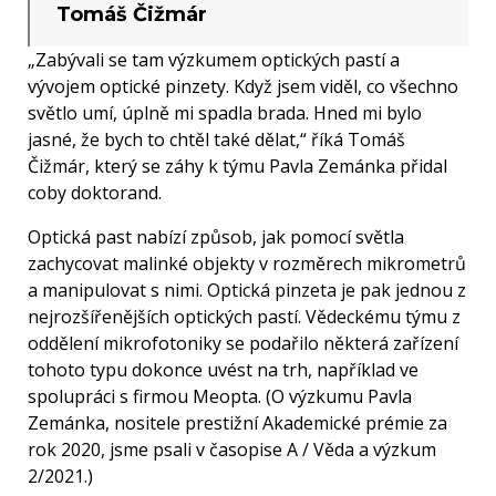
Tomáš Čižmár
„Zabývali se tam výzkumem optických pastí a
vývojem optické pinzety. Když jsem viděl, co všechno
světlo umí, úplně mi spadla brada. Hned mi bylo
jasné, že bych to chtěl také dělat,“ říká Tomáš
Čižmár, který se záhy k týmu Pavla Zemánka přidal
coby doktorand.
Optická past nabízí způsob, jak pomocí světla
zachycovat malinké objekty v rozměrech mikrometrů
a manipulovat s nimi. Optická pinzeta je pak jednou z
nejrozšířenějších optických pastí. Vědeckému týmu z
oddělení mikrofotoniky se podařilo některá zařízení
tohoto typu dokonce uvést na trh, například ve
spolupráci s firmou Meopta. (O výzkumu Pavla
Zemánka, nositele prestižní Akademické prémie za
rok 2020, jsme psali v časopise A / Věda a výzkum
2/2021.)