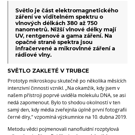
Světlo je část elektromagnetického
záření ve viditelném spektru o
vlnových délkách 380 až 750
nanometrů. Nižší vlnové délky mají
UV, rentgenové a gama záření. Na
opačné straně spektra jsou
infračervené a mikrovlnné záření a
rádiové vlny.
SVĚTLO ZAKLETÉ V TRUBCE
Prototyp mikroskopu skutečně po několika měsících
intenzivní činnosti vznikl. „Na okamžik, kdy jsem v
našem přístroji poprvé uviděla molekulu DNA, se asi
nedá zapomenout. Bylo to shodou okolností v ten
samý den, kdy média zveřejnila úplně první fotografii
černé díry,“ vzpomíná výzkumnice na 10. dubna 2019.
Metodu vědci pojmenovali nanofluidní rozptylová