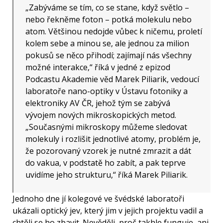
„Zabýváme se tím, co se stane, když světlo –
nebo řekněme foton – potká molekulu nebo
atom. Většinou nedojde vůbec k ničemu, proletí
kolem sebe a minou se, ale jednou za milion
pokusů se něco přihodí; zajímají nás všechny
možné interakce,“ říká v jedné z epizod
Podcastu Akademie věd Marek Piliarik, vedoucí
laboratoře nano-optiky v Ústavu fotoniky a
elektroniky AV ČR, jehož tým se zabývá
vývojem nových mikroskopických metod.
„Současnými mikroskopy můžeme sledovat
molekuly i rozlišit jednotlivé atomy, problém je,
že pozorovaný vzorek je nutné zmrazit a dát
do vakua, v podstatě ho zabít, a pak teprve
uvidíme jeho strukturu,“ říká Marek Piliarik.
Jednoho dne jí kolegové ve švédské laboratoři
ukázali optický jev, který jim v jejich projektu vadil a
chtěli se ho zbavit. Nevěděli, proč takhle funguje, ani