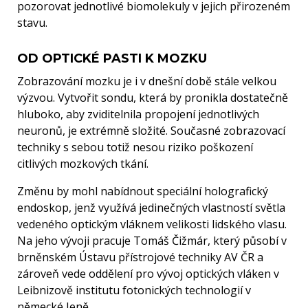
pozorovat jednotlivé biomolekuly v jejich přirozeném
stavu.
OD OPTICKÉ PASTI K MOZKU
Zobrazování mozku je i v dnešní době stále velkou
výzvou. Vytvořit sondu, která by pronikla dostatečně
hluboko, aby zviditelnila propojení jednotlivých
neuronů, je extrémně složité. Současné zobrazovací
techniky s sebou totiž nesou riziko poškození
citlivých mozkových tkání.
Změnu by mohl nabídnout speciální holografický
endoskop, jenž využívá jedinečných vlastností světla
vedeného optickým vláknem velikosti lidského vlasu.
Na jeho vývoji pracuje Tomáš Čižmár, který působí v
brněnském Ústavu přístrojové techniky AV ČR a
zároveň vede oddělení pro vývoj optických vláken v
Leibnizově institutu fotonických technologií v
německé Jeně.