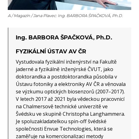
A / Magazín / Jana Plavec: Ing. BARBORA ŠPAČKOVÁ, Ph.D.
Ing. BARBORA ŠPAČKOVÁ, Ph.D.
FYZIKÁLNÍ ÚSTAV AV ČR
Vystudovala fyzikální inženýrství na Fakultě
jaderné a fyzikálně inženýrské ČVUT, jako
doktorandka a postdoktorandka působila v
Ústavu fotoniky a elektroniky AV ČR a věnovala
se výzkumu optických biosenzorů (2007–2017).
V letech 2017 až 2021 byla vědeckou pracovnicí
na Chalmersově technické univerzitě ve
Švédsku ve skupině Christopha Langhammera.
Je spoluzakladatelkou spin-off švédské
společnosti Envue Technologies, která se
zaměřuje na komercionalizaci metody