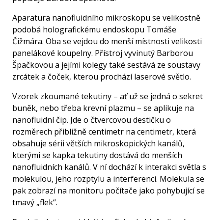
Aparatura nanofluidního mikroskopu se velikostně
podobá holografickému endoskopu Tomáše
Čižmára. Oba se vejdou do menší místnosti velikosti
panelákové koupelny. Přístroj vyvinutý Barborou
Špačkovou a jejími kolegy také sestává ze soustavy
zrcátek a čoček, kterou prochází laserové světlo.
Vzorek zkoumané tekutiny – ať už se jedná o sekret
buněk, nebo třeba krevní plazmu – se aplikuje na
nanofluidní čip. Jde o čtvercovou destičku o
rozměrech přibližně centimetr na centimetr, která
obsahuje sérii větších mikroskopických kanálů,
kterými se kapka tekutiny dostává do menších
nanofluidních kanálů. V ní dochází k interakci světla s
molekulou, jeho rozptylu a interferenci. Molekula se
pak zobrazí na monitoru počítače jako pohybující se
tmavý „flek“.