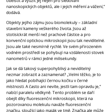
obelstít a využít jej nejen pro sledování
nanoskopických objektů, ale i jejich měření a vážení,“
dodává.
Objekty jejího zájmu jsou biomolekuly – základní
stavební kameny veškerého života. Jsou až
stotisíckrát menší než prachové částice a pro
konvenční optickou mikroskopii jsou tak neviditelné.
Jsou ale také nesmírně rychlé. Ve svém přirozeném
vodném prostředí se pohybují na vzdálenosti stovek
nanometrů v rámci jedné milisekundy.
Jak se dá takový superpohyblivý a neviditelný
nezmar zobrazit a zaznamenat? „Velmi těžko, je to
jako hledat pobíhající černou kočku v černé
místnosti. A často ani nevíte, jestli tam opravdu je,“
nabízí paralelu vědkyně. Tento problém se daří
obejít díky fluorescenční mikroskopii, která na
pozorovanou molekulu naváže fluorescenční
značku, sloužící jako maják ve tmě. Značka ale může