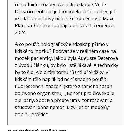
nanofluidní rozptylové mikroskopie. Vede
Dioscuri centrum jednomolekulární optiky, jež
vzniklo z iniciativy německé Společnosti Maxe
Plancka. Centrum zahájilo provoz 1. července
2024.
A co použít holografický endoskop přímo v
lidského mozku? Podívat se v reálném čase na
mozek pacientky, jakou byla Auguste Deterová
z úvodu článku, by bylo jistě lákavé. A technicky
by to šlo. Ale brání tomu různé překážky. V
lidském těle například není snadné použít
fluorescenční značení (které znamená zásah
do živého organismu). „Benefit pro člověka je
ale jasný. Spočívá především v zobrazování a
studování dané nemoci u zvířecích modelů,“
doplňuje vědec.