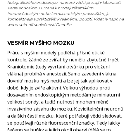
holografického endoskopu, na které vědci pracují v laboratoři.
Verze endoskopu určená k prodeji zákazníkům
(neurovědeckým nebo farmaceutickým pracovištím) je
kompaktnější a praktičtější k reálnému použití. Vidět je např. na
webu spin-off společnosti DeepEn.
VESMÍR MYŠÍHO MOZKU
Práce s myšími modely podléhá přísné etické
kontrole, žádné ze zvířat by nemělo zbytečně trpět.
Kraniotomie (tedy vyvrtání otvůrku pro vložení
vlákna) probíhá v anestezii. Samo zavedení vlákna
dovnitř mozku myš necítí a lze jej tak aplikovat v
době, kdy je zvíře aktivní. Velkou výhodou proti
dosavadním endoskopickým metodám je miniaturní
velikost sondy, a tudíž nutnost mnohem méně
invazivního zásahu do mozku. K zviditelnění neuronů
a dalších částí mozku, které potřebují vědci sledovat,
se používají různé fluorescenční značky. Tedy laicky
řečeno se buňky a jejich okolí obarví (dělá se to