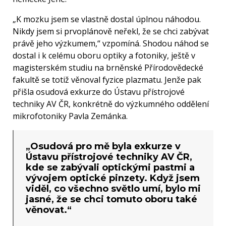
„K mozku jsem se vlastně dostal úplnou náhodou.
Nikdy jsem si prvoplánově neřekl, že se chci zabývat
právě jeho výzkumem,“ vzpomíná. Shodou náhod se
dostal i k celému oboru optiky a fotoniky, ještě v
magisterském studiu na brněnské Přírodovědecké
fakultě se totiž věnoval fyzice plazmatu. Jenže pak
přišla osudová exkurze do Ústavu přístrojové
techniky AV ČR, konkrétně do výzkumného oddělení
mikrofotoniky Pavla Zemánka.
„Osudová pro mě byla exkurze v
Ústavu přístrojové techniky AV ČR,
kde se zabývali optickými pastmi a
vývojem optické pinzety. Když jsem
viděl, co všechno světlo umí, bylo mi
jasné, že se chci tomuto oboru také
věnovat.“