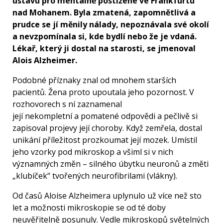
ústavu pro mentálně postižené ve Frankfurtu
nad Mohanem. Byla zmatená, zapomnětlivá a
prudce se jí měnily nálady, nepoznávala své okolí
a nevzpomínala si, kde bydlí nebo že je vdaná.
Lékař, který ji dostal na starosti, se jmenoval
Alois Alzheimer.
Podobné příznaky znal od mnohem starších
pacientů. Žena proto upoutala jeho pozornost. V
rozhovorech s ní zaznamenal
její nekompletní a pomatené odpovědi a pečlivě si
zapisoval projevy její choroby. Když zemřela, dostal
unikání příležitost prozkoumat její mozek. Umístil
jeho vzorky pod mikroskop a všiml si v nich
významných změn – silného úbytku neuronů a změti
„klubíček“ tvořených neurofibrilami (vlákny).
Od časů Aloise Alzheimera uplynulo už více než sto
let a možnosti mikroskopie se od té doby
neuvěřitelně posunuly. Vedle mikroskopů světelných