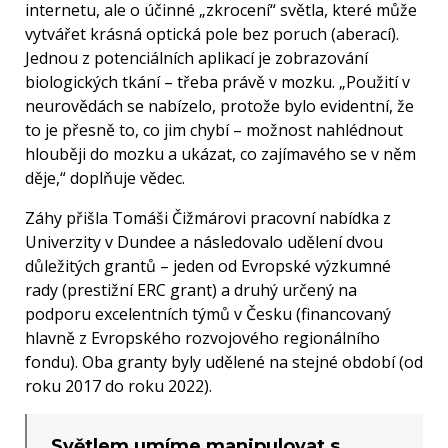
internetu, ale o účinné „zkrocení“ světla, které může
vytvářet krásná optická pole bez poruch (aberací).
Jednou z potenciálních aplikací je zobrazování
biologických tkání – třeba právě v mozku. „Použití v
neurovědách se nabízelo, protože bylo evidentní, že
to je přesně to, co jim chybí – možnost nahlédnout
hlouběji do mozku a ukázat, co zajímavého se v něm
děje,“ doplňuje vědec.
Záhy přišla Tomáši Čižmárovi pracovní nabídka z
Univerzity v Dundee a následovalo udělení dvou
důležitých grantů – jeden od Evropské výzkumné
rady (prestižní ERC grant) a druhý určený na
podporu excelentních týmů v Česku (financovaný
hlavně z Evropského rozvojového regionálního
fondu). Oba granty byly udělené na stejné období (od
roku 2017 do roku 2022).
Světlem umíme manipulovat s