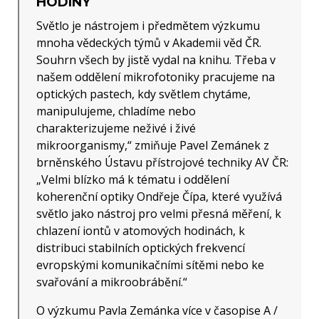
HODINY
Světlo je nástrojem i předmětem výzkumu
mnoha vědeckých týmů v Akademii věd ČR.
Souhrn všech by jistě vydal na knihu. Třeba v
našem oddělení mikrofotoniky pracujeme na
optických pastech, kdy světlem chytáme,
manipulujeme, chladíme nebo
charakterizujeme neživé i živé
mikroorganismy,“ zmiňuje Pavel Zemánek z
brněnského Ústavu přístrojové techniky AV ČR:
„Velmi blízko má k tématu i oddělení
koherenční optiky Ondřeje Čípa, které využívá
světlo jako nástroj pro velmi přesná měření, k
chlazení iontů v atomových hodinách, k
distribuci stabilních optických frekvencí
evropskými komunikačními sítěmi nebo ke
svařování a mikroobrábění.“
O výzkumu Pavla Zemánka více v časopise A /