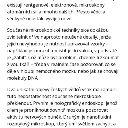
existují rentgenové, elektronové, mikroskopy
atomárních sil a mnoho dalších. Přesto vědci a
vědkyně neustále vyvíjejí nové.
Současné mikroskopické techniky sice dokážou
zviditelnit dříve naprosto netušené detaily, jenže
jejich nevýhodou je nutnost upravovat vzorky –
například je zmrazit, umístit je do vakua, v podstatě
je „zabít“. Což může být problém, chceme-li zkoumat
živou tkáň – třeba v reálném čase pozorovat, co se
děje v hloubi nemocného mozku nebo jak se chovají
molekuly DNA.
Dva unikátní objevy českých vědců však mají ambici
tuto nedostatečnost současné mikroskopie
překlenout. Prvním je holografický endoskop, jehož
cílem je proniknout dovnitř mozku a pozorovat
aktivitu nervových buněk. Druhým je nanofluidní
rozptylový mikroskop, který umí světlem zachytit a