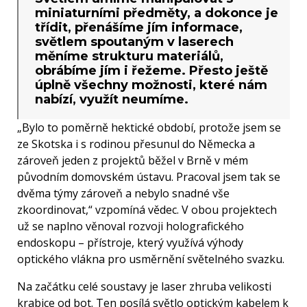
miniaturními předměty, a dokonce je
třídit, přenášíme jím informace,
světlem spoutaným v laserech
měníme strukturu materiálů,
obrábíme jím i řežeme. Přesto ještě
úplně všechny možnosti, které nám
nabízí, využít neumíme.
„Bylo to poměrně hektické období, protože jsem se
ze Skotska i s rodinou přesunul do Německa a
zároveň jeden z projektů běžel v Brně v mém
původním domovském ústavu. Pracoval jsem tak se
dvěma týmy zároveň a nebylo snadné vše
zkoordinovat,“ vzpomíná vědec. V obou projektech
už se naplno věnoval rozvoji holografického
endoskopu – přístroje, který využívá výhody
optického vlákna pro usměrnění světelného svazku.
Na začátku celé soustavy je laser zhruba velikosti
krabice od bot. Ten posílá světlo optickým kabelem k