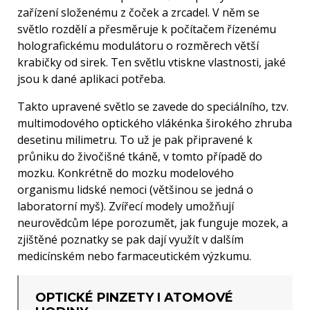
zařízení složenému z čoček a zrcadel. V něm se
světlo rozdělí a přesměruje k počítačem řízenému
holografickému modulátoru o rozměrech větší
krabičky od sirek. Ten světlu vtiskne vlastnosti, jaké
jsou k dané aplikaci potřeba.
Takto upravené světlo se zavede do speciálního, tzv.
multimodového optického vlákénka širokého zhruba
desetinu milimetru. To už je pak připravené k
průniku do živočišné tkáně, v tomto případě do
mozku. Konkrétně do mozku modelového
organismu lidské nemoci (většinou se jedná o
laboratorní myš). Zvířecí modely umožňují
neurovědcům lépe porozumět, jak funguje mozek, a
zjištěné poznatky se pak dají využít v dalším
medicínském nebo farmaceutickém výzkumu.
OPTICKÉ PINZETY I ATOMOVÉ