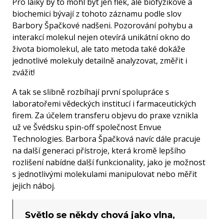
Pro laiky by to mohl být jen flek, ale biofyzikové a
biochemici bývají z tohoto záznamu podle slov
Barbory Špačkové nadšeni. Pozorování pohybu a
interakcí molekul nejen otevírá unikátní okno do
života biomolekul, ale tato metoda také dokáže
jednotlivé molekuly detailně analyzovat, změřit i
zvážit!
A tak se slibně rozbíhají první spolupráce s
laboratořemi vědeckých institucí i farmaceutických
firem. Za účelem transferu objevu do praxe vznikla
už ve Švédsku spin-off společnost Envue
Technologies. Barbora Špačková navíc dále pracuje
na další generaci přístroje, která kromě lepšího
rozlišení nabídne další funkcionality, jako je možnost
s jednotlivými molekulami manipulovat nebo měřit
jejich náboj.
Světlo se někdy chová jako vlna,