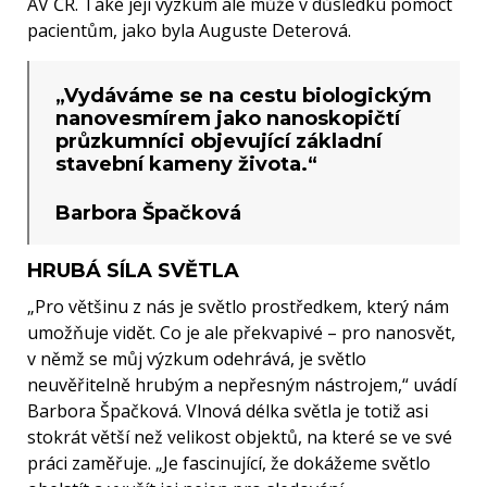
AV ČR. Také její výzkum ale může v důsledku pomoct
pacientům, jako byla Auguste Deterová.
„Vydáváme se na cestu biologickým
nanovesmírem jako nanoskopičtí
průzkumníci objevující základní
stavební kameny života.“
Barbora Špačková
HRUBÁ SÍLA SVĚTLA
„Pro většinu z nás je světlo prostředkem, který nám
umožňuje vidět. Co je ale překvapivé – pro nanosvět,
v němž se můj výzkum odehrává, je světlo
neuvěřitelně hrubým a nepřesným nástrojem,“ uvádí
Barbora Špačková. Vlnová délka světla je totiž asi
stokrát větší než velikost objektů, na které se ve své
práci zaměřuje. „Je fascinující, že dokážeme světlo