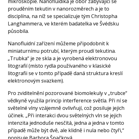
mikroskopie. Nanofluidika je obor zabývající se
prouděním tekutin v nanorozměrech a je to
disciplína, na níž se specializuje tým Christopha
Langhammera, ve kterém badatelka ve Švédsku
působila.
Nanofluidní zařízení můžeme připodobnit k
miniaturnímu potrubí, kterým proudí tekutina.
„Trubka“ je ze skla a je vyrobená elektronovou
litografií (místo rydla používaného v klasické
litografii se v tomto případě daná struktura kreslí
elektronovým svazkem).
Pro zviditelnění pozorované biomolekuly v „trubce“
vědkyně využila princip interference světla. Při ní se
světelné vlny vzájemně ovlivňují, což posiluje jejich
účinek. „Při interakci dvou světelných vln se jejich
intenzita jednoduše nesčítá, jedna a jedna v tomto
případě může být dvě, ale klidně i nula nebo čtyři,“
popisuje Barbora Špačková.