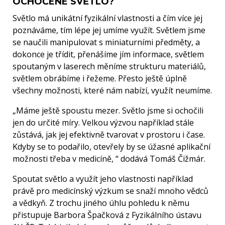
OCHOČENÉ SVĚTLO?
Světlo má unikátní fyzikální vlastnosti a čím více jej
poznáváme, tím lépe jej umíme využít. Světlem jsme
se naučili manipulovat s miniaturními předměty, a
dokonce je třídit, přenášíme jím informace, světlem
spoutaným v laserech měníme strukturu materiálů,
světlem obrábíme i řežeme. Přesto ještě úplně
všechny možnosti, které nám nabízí, využít neumíme.
„Máme ještě spoustu mezer. Světlo jsme si ochočili
jen do určité míry. Velkou výzvou například stále
zůstává, jak jej efektivně tvarovat v prostoru i čase.
Kdyby se to podařilo, otevřely by se úžasné aplikační
možnosti třeba v medicíně, “ dodává Tomáš Čižmár.
Spoutat světlo a využít jeho vlastnosti například
právě pro medicínský výzkum se snaží mnoho vědců
a vědkyň. Z trochu jiného úhlu pohledu k němu
přistupuje Barbora Špačková z Fyzikálního ústavu