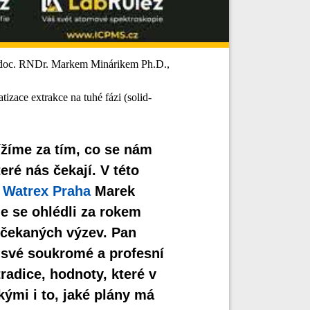
doc. RNDr. Markem Minárikem Ph.D.,
zace extrakce na tuhé fázi (solid-
lížíme za tím, co se nám
ré nás čekají. V této
i
Watrex Praha
Marek
e se ohlédli za rokem
nečekaných výzev. Pan
o své soukromé a profesní
radice, hodnoty, které v
kými i to, jaké plány má