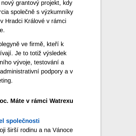
nový grantový projekt, kdy
rcia společně s výzkumníky
v Hradci Králové v rámci
e.
egyně ve firmě, kteří k
vají. Je to totiž výsledek
ního vývoje, testování a
i administrativní podpory a v
ting.
oc. Máte v rámci Watrexu
el společnosti
ji širší rodinu a na Vánoce