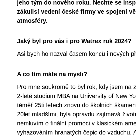
jeho tým do nového roku. Nechte se ins
zákulisí vedení české firmy ve spojení v
atmosféry.
Jaký byl pro vás i pro Watrex rok 2024?
Asi bych ho nazval časem konců i nových p
A co tím máte na mysli?
Pro mne soukromě to byl rok, kdy jsem na z
2-leté studium MBA na University of New Yo
téměř 25ti letech znovu do školních škamen,
20let mladšími, byla opravdu zajímavá život
nemluvím o finální promoci v klasickém ame
vyhazováním hranatých čepic do vzduchu. A