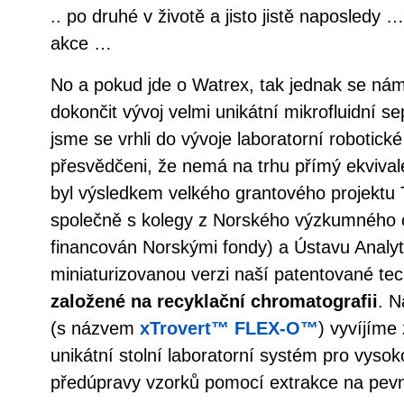
.. po druhé v životě a jisto jistě naposledy
akce …
No a pokud jde o Watrex, tak jednak se nám
dokončit vývoj velmi unikátní mikrofluidní s
jsme se vrhli do vývoje laboratorní robotické
přesvědčeni, že nemá na trhu přímý ekvivale
byl výsledkem velkého grantového projekt
společně s kolegy z Norského výzkumného c
financován Norskými fondy) a Ústavu Analyt
miniaturizovanou verzi naší patentované te
založené na recyklační chromatografii
. N
(s názvem
xTrovert™ FLEX-O™
) vyvíjíme 
unikátní stolní laboratorní systém pro vysok
předúpravy vzorků pomocí extrakce na pevn