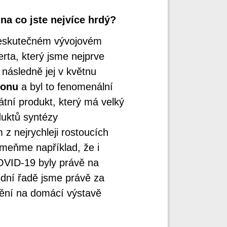
na co jste nejvíce hrdý?
neskutečném vývojovém
erta, který jsme nejprve
následně jej v květnu
tonu
a byl to fenomenální
tní produkt, který má velký
duktů syntézy
 z nejrychleji rostoucích
meňme například, že i
COVID-19 byly právě na
dní řadě jsme právě za
nění na domácí výstavě