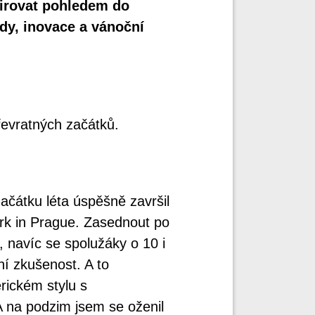
pirovat pohledem do
ědy, inovace a vánoční
řevratných začátků.
ačátku léta úspěšně završil
rk in Prague. Zasednout po
 navíc se spolužáky o 10 i
ní zkušenost. A to
rickém stylu s
 na podzim jsem se oženil