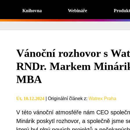
Knihovna
Webináře
Produk
Vánoční rozhovor s Wa
RNDr. Markem Minárik
MBA
Út, 10.12.2024
|
Originální článek z
:
Watrex Praha
V této vánoční atmosféře nám CEO společn
Minárik poskytl rozhovor, a společně jsme s
který byl plný nových projektů a nečekaných