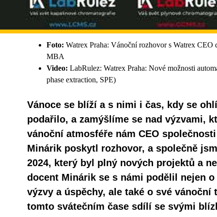
Foto:
Watrex Praha: Vánoční rozhovor s Watrex CEO 
MBA
Video:
LabRulez: Watrex Praha: Nové možnosti automati
phase extraction, SPE)
Vánoce se blíží a s nimi i čas, kdy se oh
podařilo, a zamýšlíme se nad výzvami, kte
vánoční atmosféře nám CEO společnost
Minárik poskytl rozhovor, a společně jsm
2024, který byl plný nových projektů a 
docent Minárik se s námi podělil nejen 
výzvy a úspěchy, ale také o své vánoční t
tomto svátečním čase sdílí se svými blíz