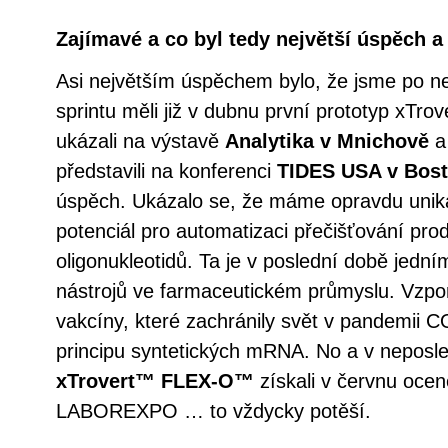
Zajímavé a co byl tedy největší úspěch a 
Asi největším úspěchem bylo, že jsme po 
sprintu měli již v dubnu první prototyp xTrov
ukázali na výstavě
Analytika v Mnichově
a 
představili na konferenci
TIDES USA v Bos
úspěch. Ukázalo se, že máme opravdu uniká
potenciál pro automatizaci přečišťování pro
oligonukleotidů. Ta je v poslední době jedním
nástrojů ve farmaceutickém průmyslu. Vzpo
vakcíny, které zachránily svět v pandemii 
principu syntetických mRNA. No a v neposle
xTrovert™ FLEX-O™
získali v červnu oce
LABOREXPO … to vždycky potěší.