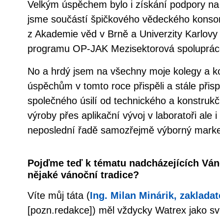
Velkým úspěchem bylo i získání podpory na 
jsme součástí špičkového vědeckého konso
z Akademie věd v Brně a Univerzity Karlovy 
programu OP-JAK Mezisektorová spoluprác
No a hrdý jsem na všechny moje kolegy a kol
úspěchům v tomto roce přispěli a stále přispí
společného úsilí od technického a konstrukč
výroby přes aplikační vývoj v laboratoři ale 
neposlední řadě samozřejmě výborný marke
Pojďme teď k tématu nadcházejících Ván
nějaké vánoční tradice?
Víte můj táta (
Ing. Milan Minárik, zakladat
[pozn.redakce]) měl vždycky Watrex jako svo