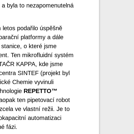
 … a byla to nezapomenutelná
 letos podařilo úspěšně
eparační platformy a dále
 stanice, o které jsme
nt. Ten mikrofluidní systém
u TAČR KAPPA, kde jsme
entra SINTEF (projekt byl
ické Chemie vyvinuli
chnologie
REPETTO™
aopak ten pipetovací robot
zcela ve vlastní režii. Je to
okapacitní automatizaci
é fázi.