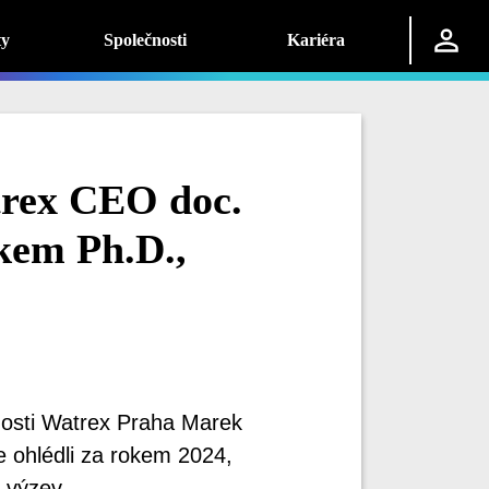
ty
Společnosti
Kariéra
trex CEO doc.
em Ph.D.,
osti Watrex Praha Marek
e ohlédli za rokem 2024,
 výzev.