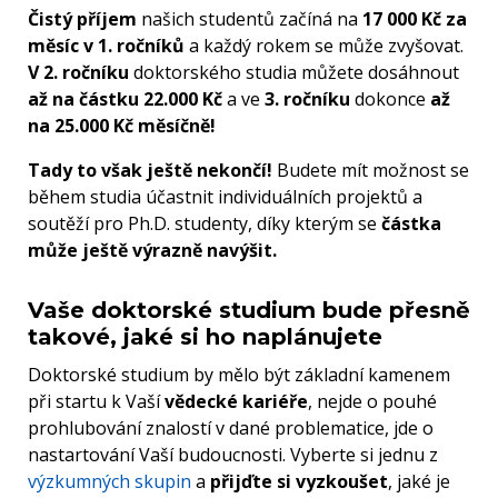
Čistý příjem
našich studentů začíná na
17 000 Kč za
měsíc v 1. ročníků
a každý rokem se může zvyšovat.
V 2. ročníku
doktorského studia můžete dosáhnout
až na částku 22.000 Kč
a ve
3. ročníku
dokonce
až
na 25.000 Kč měsíčně!
Tady to však ještě nekončí!
Budete mít možnost se
během studia účastnit individuálních projektů a
soutěží pro Ph.D. studenty, díky kterým se
částka
může ještě výrazně navýšit.
Vaše doktorské studium bude přesně
takové, jaké si ho naplánujete
Doktorské studium by mělo být základní kamenem
při startu k Vaší
vědecké kariéře
, nejde o pouhé
prohlubování znalostí v dané problematice, jde o
nastartování Vaší budoucnosti. Vyberte si jednu z
výzkumných skupin
a
přijďte si vyzkoušet
, jaké je