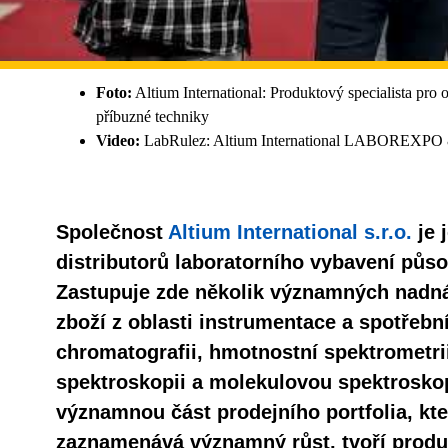
Foto:
Altium International: Produktový specialista pro 
příbuzné techniky
Video:
LabRulez: Altium International LABOREX
Společnost
Altium International s.r.o.
je 
distributorů laboratorního vybavení půso
Zastupuje zde několik významných nadná
zboží z oblasti instrumentace a spotřebn
chromatografii, hmotnostní spektrometri
spektroskopii a molekulovou spektroskop
významnou část prodejního portfolia, kte
zaznamenává významný růst, tvoří produk