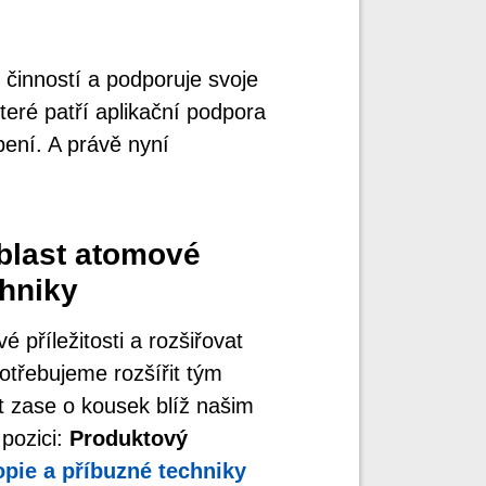
 činností a podporuje svoje
teré patří aplikační podpora
bení. A právě nyní
oblast atomové
chniky
 příležitosti a rozšiřovat
otřebujeme rozšířit tým
t zase o kousek blíž našim
pozici:
Produktový
opie
a příbuzné techniky