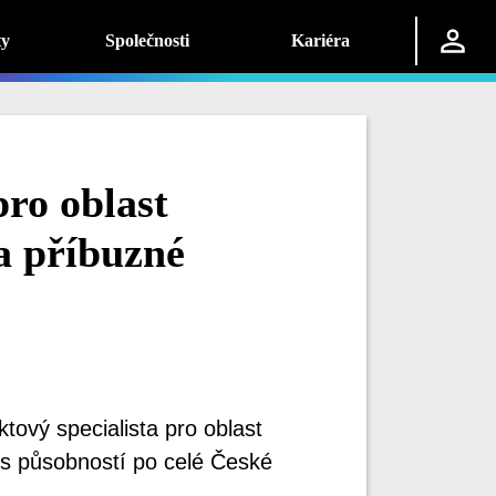
ty
Společnosti
Kariéra
pro oblast
a příbuzné
ový specialista pro oblast
 s působností po celé České