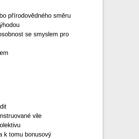
ebo přírodovědného směru
výhodou
 osobnost se smyslem pro
mem
dit
nstruované vile
lektivu
 a k tomu bonusový