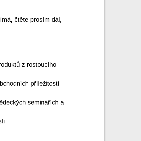
jímá, čtěte prosím dál,
roduktů z rostoucího
bchodních příležitostí
vědeckých seminářích a
ti