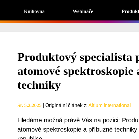
Knihovna
Webináře
Produk
Produktový specialista 
atomové spektroskopie 
techniky
St, 5.2.2025
|
Originální článek z
:
Altium International
Hledáme možná právě Vás na pozici: Produkt
atomové spektroskopie a příbuzné techniky
republice.