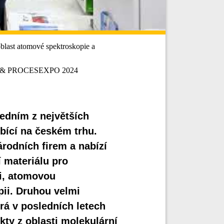
oblast atomové spektroskopie a
PO & PROCESEXPO 2024
jedním z největších
bící na českém trhu.
rodních firem a nabízí
í materiálu pro
i, atomovou
ii. Druhou velmi
rá v posledních letech
ty z oblasti molekulární