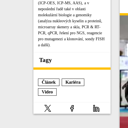
(ICP-OES, ICP-MS, AAS), a v
neposlední řadě také v oblasti
molekulární biologie a genomiky
(analýza nukleových kyselin a proteinů,
microarray skenery a skla, PCR & RT-
PCR, qPCR, řešení pro NGS, reagencie
pro mutagenezi a klonování, sondy FISH
a další).
Tagy
Článek
Kariéra
Video