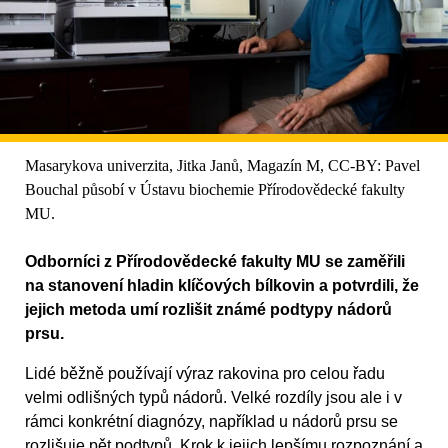
Masarykova univerzita, Jitka Janů, Magazín M, CC-BY: Pavel
Bouchal působí v Ústavu biochemie Přírodovědecké fakulty
MU.
Odborníci z Přírodovědecké fakulty MU se zaměřili
na stanovení hladin klíčových bílkovin a potvrdili, že
jejich metoda umí rozlišit známé podtypy nádorů
prsu.
Lidé běžně používají výraz rakovina pro celou řadu
velmi odlišných typů nádorů. Velké rozdíly jsou ale i v
rámci konkrétní diagnózy, například u nádorů prsu se
rozlišuje pět podtypů. Krok k jejich lepšímu rozpoznání a