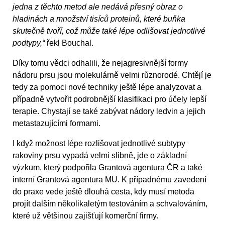
jedna z těchto metod ale nedává přesný obraz o
hladinách a množství tisíců proteinů, které buňka
skutečně tvoří, což může také lépe odlišovat jednotlivé
podtypy,“
řekl Bouchal.
Díky tomu vědci odhalili, že nejagresivnější formy
nádoru prsu jsou molekulárně velmi různorodé. Chtějí je
tedy za pomoci nové techniky ještě lépe analyzovat a
případně vytvořit podrobnější klasifikaci pro účely lepší
terapie. Chystají se také zabývat nádory ledvin a jejich
metastazujícími formami.
I když možnost lépe rozlišovat jednotlivé subtypy
rakoviny prsu vypadá velmi slibně, jde o základní
výzkum, který podpořila Grantová agentura ČR a také
interní Grantová agentura MU. K případnému zavedení
do praxe vede ještě dlouhá cesta, kdy musí metoda
projít dalším několikaletým testováním a schvalováním,
které už většinou zajišťují komerční firmy.