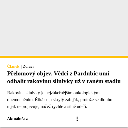
|
Článek
Zdraví
Přelomový objev. Vědci z Pardubic umí
odhalit rakovinu slinivky už v raném stadiu
Rakovina slinivky je nejzákeřnějším onkologickým
onemocněním. Říká se jí skrytý zabiják, protože se dlouho
nijak neprojevuje, načež rychle a silně udeří.
Aktuálně.cz