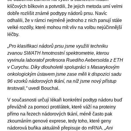
klíčových bílkovin a potvrdili, že jejich metoda umí velmi
dobře rozlišit známé podtypy nádorů prsu. Navíc
odhalili, že v rámci nejméně jednoho z nich panují stále
velké rozdíly, které mohou mít vliv na volbu nejúčinnější
léčby.
„Pro klasifikaci nádorů prsu jsme využili techniku
zvanou SWATH hmotnostní spektrometrie, kterou
vyvinula laboratoř profesora Ruediho Aebersolda z ETH
v Curychu. Díky dlouholeté spolupráci s Masarykovým
onkologickým ústavem jsme zase měli k dispozici sadu
96 vzorků nádorových tkání, na níž jsme nový přístup
testovali,“
uvedl Bouchal.
V současnosti určují lékaři konkrétní podtyp nádoru buď
převážně za pomoci protilátek, které váží na proteiny
přímo na řezech nádorových tkání, méně často pak
zkoumáním genové exprese, tedy toho, které geny
nádorová buňka aktuálně přepisuje do mRNA.
„Ani