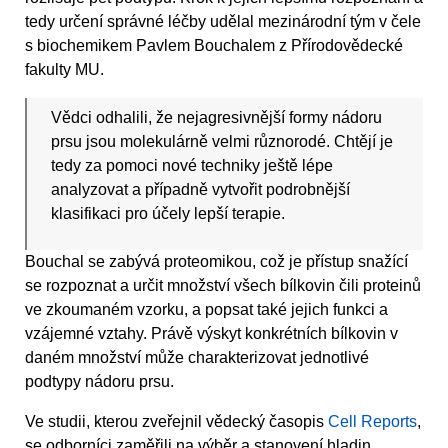
tedy určení správné léčby udělal mezinárodní tým v čele
s biochemikem Pavlem Bouchalem z Přírodovědecké
fakulty MU.
Vědci odhalili, že nejagresivnější formy nádoru
prsu jsou molekulárně velmi různorodé. Chtějí je
tedy za pomoci nové techniky ještě lépe
analyzovat a případně vytvořit podrobnější
klasifikaci pro účely lepší terapie.
Bouchal se zabývá proteomikou, což je přístup snažící
se rozpoznat a určit množství všech bílkovin čili proteinů
ve zkoumaném vzorku, a popsat také jejich funkci a
vzájemné vztahy. Právě výskyt konkrétních bílkovin v
daném množství může charakterizovat jednotlivé
podtypy nádoru prsu.
Ve studii, kterou zveřejnil vědecký časopis
Cell Reports
,
se odborníci zaměřili na výběr a stanovení hladin