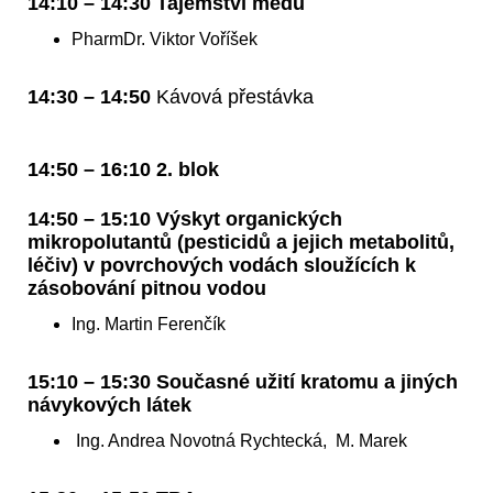
14:10 – 14:30 Tajemství medu
PharmDr. Viktor Voříšek
14:30 – 14:50
Kávová přestávka
14:50 – 16:10 2. blok
14:50 – 15:10 Výskyt organických
mikropolutantů (pesticidů a jejich metabolitů,
léčiv) v povrchových vodách sloužících k
zásobování pitnou vodou
Ing. Martin Ferenčík
15:10 – 15:30 Současné užití kratomu a jiných
návykových látek
Ing. Andrea Novotná Rychtecká, M. Marek