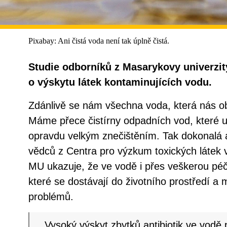
Pixabay: Ani čistá voda není tak úplně čistá.
Studie odborníků z Masarykovy univerzit
o výskytu látek kontaminujících vodu.
Zdánlivě se nám všechna voda, která nás obk
Máme přece čistírny odpadních vod, které už
opravdu velkým znečištěním. Tak dokonalá a
vědců z Centra pro výzkum toxických látek 
MU ukazuje, že ve vodě i přes veškerou péči
které se dostávají do životního prostředí a
problémů.
Vysoký výskyt zbytků antibiotik ve vodě