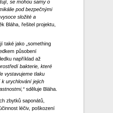
ytují, se mohou samy o
emikálie pod bezpečnými
 vysoce složité a
k Bláha, řešitel projektu,
í také jako „something
sledkem působení
edku například až
ostředí bakterie, které
le vystavujeme tlaku
 k urychlování jejich
astnostmi,“
sděluje Bláha.
ch zbytků saponátů,
činnost léčiv, poškození