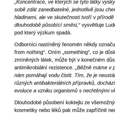
„Koncentrace, ve kterých se tyto látky vysk
sobě zdát zanedbatelné, jednotlivě jsou ch
hladinami, ale ve skutečnosti tvoří v přírodě
dlouhodobě působící směsi,“
vysvětluje Ludě
pod který výzkum spadá.
Odborníci nastíněný fenomén někdy označuj
from nothing“. Oním „something“, co je dů
zmíněných látek, může být v konečném důsl
antimikrobiální rezistence.
„Běžně máme v pr
nám pomáhají vodu čistit. Tím, že je neustá
různých antibakteriálních přípravků, dochází
evoluce a vzniku organismů s nechtěnými vl
Dlouhodobé působení koktejlu ze všemožný
kosmetiky nebo léků pak může zapříčinit neú