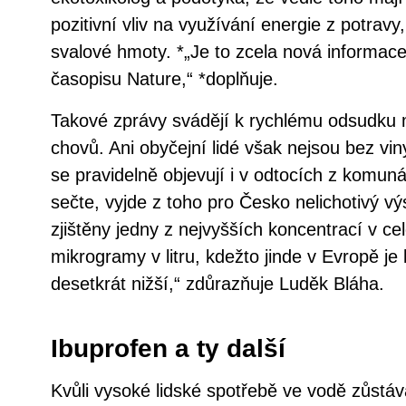
pozitivní vliv na využívání energie z potravy
svalové hmoty. *„Je to zcela nová informace 
časopisu Nature,“ *doplňuje.
Takové zprávy svádějí k rychlému odsudku 
chovů. Ani obyčejní lidé však nejsou bez vin
se pravidelně objevují i v odtocích z komuná
sečte, vyjde z toho pro Česko nelichotivý vý
zjištěny jedny z nejvyšších koncentrací v ce
mikrogramy v litru, kdežto jinde v Evropě j
desetkrát nižší,“ zdůrazňuje Luděk Bláha.
Ibuprofen a ty další
Kvůli vysoké lidské spotřebě ve vodě zůstávaj