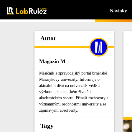
Novinky
Autor
Magazín M
Měsíčník a zpravodajský portál brněnské
Masarykovy univerzity. Informuje o
aktuálním dění na univerzitě, vědě a
výzkumu, studentském životě i
akademickém sportu. Přináší rozhovory s
významnými osobnostmi univerzity a se
zajímavými absolventy.
Tagy