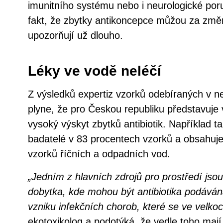
imunitního systému nebo i neurologické por
fakt, že zbytky antikoncepce můžou za změn
upozorňují už dlouho.
Léky ve vodě neléčí
Z výsledků expertiz vzorků odebíraných v n
plyne, že pro Českou republiku představuj
vysoký výskyt zbytků antibiotik. Například t
badatelé v 83 procentech vzorků a obsahuje
vzorků říčních a odpadních vod.
„Jedním z hlavních zdrojů pro prostředí jso
dobytka, kde mohou být antibiotika podáván
vzniku infekčních chorob, které se ve velkoc
ekotoxikolog a podotýká, že vedle toho mají 