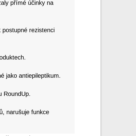
zaly přímé účinky na
k postupné rezistenci
roduktech.
é jako antiepileptikum.
du RoundUp.
ů, narušuje funkce