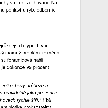
uchy v učení a chování. Na
u pohlaví u ryb, odborníci
ejrůznějších typech vod
e významný problém zejména
a sulfonamidová našli
 je dokonce 99 procent
u velkochovy drůbeže a
a pravidelně jako prevence
hovech rychle šíří,“
říká
antibiotika prokazatelný