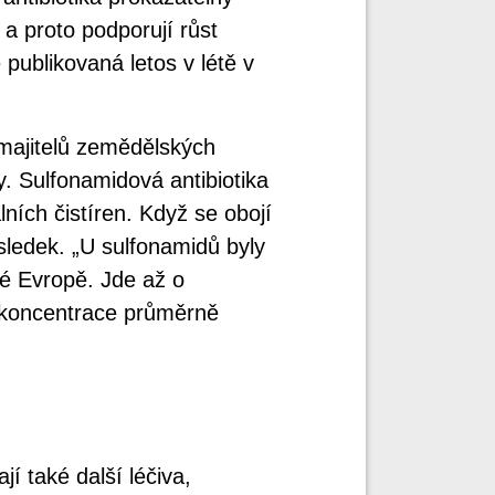
, a proto podporují růst
publikovaná letos v létě v
majitelů zemědělských
y. Sulfonamidová antibiotika
lních čistíren. Když se obojí
sledek. „U sulfonamidů byly
lé Evropě. Jde až o
e koncentrace průměrně
í také další léčiva,