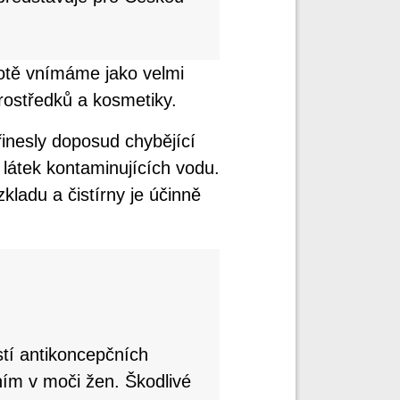
votě vnímáme jako velmi
prostředků a kosmetiky.
inesly doposud chybějící
látek kontaminujících vodu.
zkladu a čistírny je účinně
stí antikoncepčních
ním v moči žen. Škodlivé