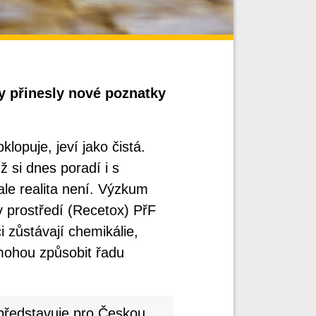
y přinesly nové poznatky
lopuje, jeví jako čistá.
 si dnes poradí i s
le realita není. Výzkum
v prostředí (Recetox) PřF
 zůstávají chemikálie,
 mohou způsobit řadu
 představuje pro Českou