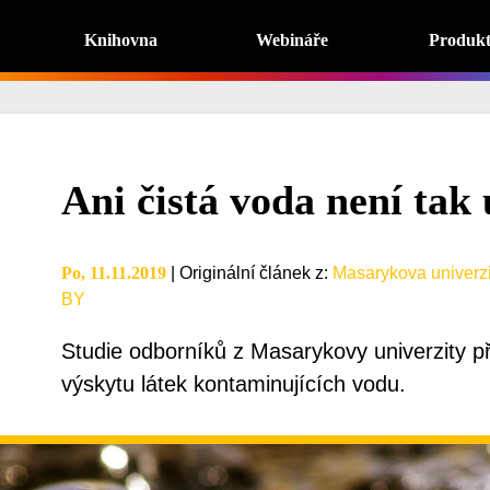
Knihovna
Webináře
Produk
Ani čistá voda není tak 
Po, 11.11.2019
|
Originální článek z
:
Masarykova univerzi
BY
Studie odborníků z Masarykovy univerzity p
výskytu látek kontaminujících vodu.