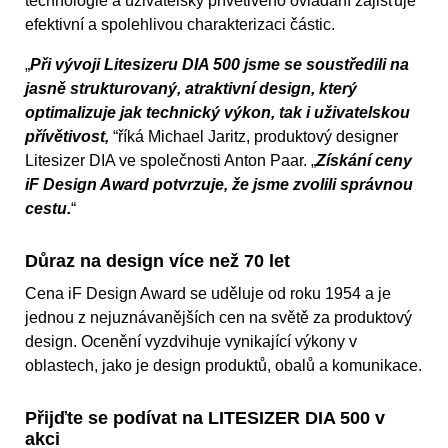
technologie a uživatelsky přívětivého ovládání zajišťuje
efektivní a spolehlivou charakterizaci částic.
„
Při vývoji Litesizeru DIA 500 jsme se soustředili na
jasně strukturovaný, atraktivní design, který
optimalizuje jak technický výkon, tak i uživatelskou
přívětivost,
“říká Michael Jaritz, produktový designer
Litesizer DIA ve společnosti Anton Paar. „
Získání ceny
iF Design Award potvrzuje, že jsme zvolili správnou
cestu.
“
Důraz na design více než 70 let
Cena iF Design Award se uděluje od roku 1954 a je
jednou z nejuznávanějších cen na světě za produktový
design. Ocenění vyzdvihuje vynikající výkony v
oblastech, jako je design produktů, obalů a komunikace.
Přijďte se podívat na LITESIZER DIA 500 v
akci