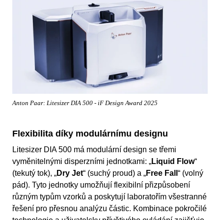
Anton Paar: Litesizer DIA 500 - iF Design Award 2025
Flexibilita díky modulárnímu designu
Litesizer DIA 500 má modulární design se třemi
vyměnitelnými disperzními jednotkami: „
Liquid Flow
“
(tekutý tok), „
Dry Jet
“ (suchý proud) a „
Free Fall
“ (volný
pád). Tyto jednotky umožňují flexibilní přizpůsobení
různým typům vzorků a poskytují laboratořím všestranné
řešení pro přesnou analýzu částic. Kombinace pokročilé