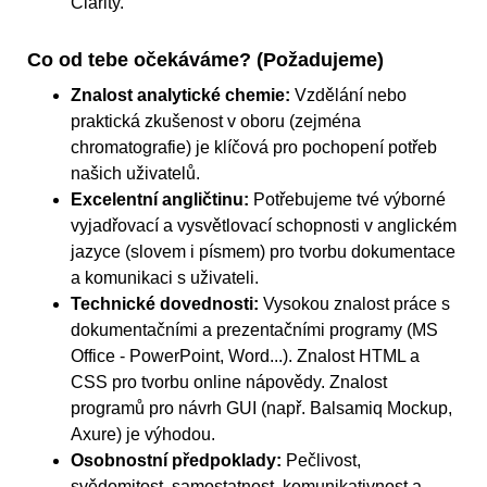
Clarity.
Co od tebe očekáváme? (Požadujeme)
Znalost analytické chemie:
Vzdělání nebo
praktická zkušenost v oboru (zejména
chromatografie) je klíčová pro pochopení potřeb
našich uživatelů.
Excelentní angličtinu:
Potřebujeme tvé výborné
vyjadřovací a vysvětlovací schopnosti v anglickém
jazyce (slovem i písmem) pro tvorbu dokumentace
a komunikaci s uživateli.
Technické dovednosti:
Vysokou znalost práce s
dokumentačními a prezentačními programy (MS
Office - PowerPoint, Word...). Znalost HTML a
CSS pro tvorbu online nápovědy. Znalost
programů pro návrh GUI (např. Balsamiq Mockup,
Axure) je výhodou.
Osobnostní předpoklady:
Pečlivost,
svědomitost, samostatnost, komunikativnost a