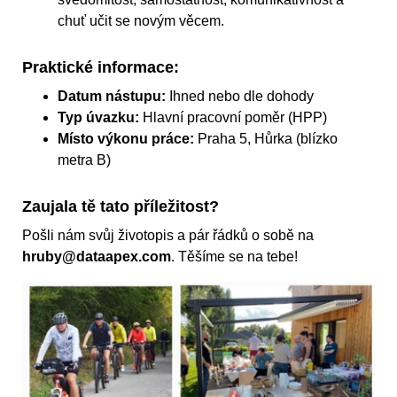
chuť učit se novým věcem.
Praktické informace:
Datum nástupu:
Ihned nebo dle dohody
Typ úvazku:
Hlavní pracovní poměr (HPP)
Místo výkonu práce:
Praha 5, Hůrka (blízko
metra B)
Zaujala tě tato příležitost?
Pošli nám svůj životopis a pár řádků o sobě na
hruby@dataapex.com
. Těšíme se na tebe!