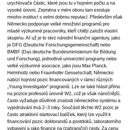
urychlovače částic, které jsou tu v hojném počtu a na
vysoké úrovni. Zejména v mém oboru tam existuje
mnoho institucí s velmi dobrou reputací. Především však
Německo podporuje velké množství programů pro
mladé výzkumné pracovníky, kteří chtějí založit vlastní
skupinu. Ať už je to skrz národní finanční agentury, jako
je DFG (Deutsche Forschungsgemeinschaft) nebo
BMBF (Das deutsche Bundesministerium für Bildung
und Forschung), jednotlivé univerzitní programy nebo
velké výzkumné asociace, jako jsou Max Planck,
Helmholtz nebo Fraunhofer Gesselschaft, Německo
nabízí hojnost pozic financovaných v rámci různých
„Young Investigator“ programů. Lze se také hlásit přímo
na pozice profesorů úrovně W2, což je však náročnější,
často vyžaduje důvěrné znalosti německého systému a
vyjednávání trvá 2–3 roky. Součástí těchto W2 pozic je
často atraktivní startovací balíček, který lze využít k
financování pozic doktorandů a postdoků, laboratorního
vybavení a jako finance na (zahraniční) cesty. Za cenu