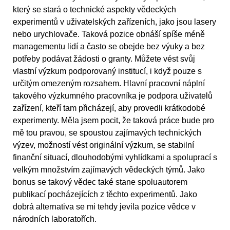
který se stará o technické aspekty vědeckých
experimentů v uživatelských zařízeních, jako jsou lasery
nebo urychlovače. Taková pozice obnáší spíše méně
managementu lidí a často se obejde bez výuky a bez
potřeby podávat žádosti o granty. Můžete vést svůj
vlastní výzkum podporovaný institucí, i když pouze s
určitým omezeným rozsahem. Hlavní pracovní náplní
takového výzkumného pracovníka je podpora uživatelů
zařízení, kteří tam přicházejí, aby provedli krátkodobé
experimenty. Měla jsem pocit, že taková práce bude pro
mě tou pravou, se spoustou zajímavých technických
výzev, možností vést originální výzkum, se stabilní
finanční situací, dlouhodobými vyhlídkami a spoluprací s
velkým množstvím zajímavých vědeckých týmů. Jako
bonus se takový vědec také stane spoluautorem
publikací pocházejících z těchto experimentů. Jako
dobrá alternativa se mi tehdy jevila pozice vědce v
národních laboratořích.