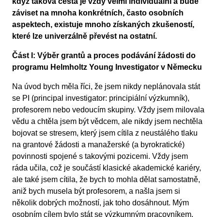
když taková cesta je vždy velmi individuální a bude
záviset na mnoha konkrétních, často osobních
aspektech, existuje mnoho získaných zkušeností,
které lze univerzálně převést na ostatní.
Část I: Výběr grantů a proces podávání žádosti do
programu Helmholtz Young Investigator v Německu
Na úvod bych měla říci, že jsem nikdy neplánovala stát
se PI (principal investigator: principiální výzkumník),
profesorem nebo vedoucím skupiny. Vždy jsem milovala
vědu a chtěla jsem být vědcem, ale nikdy jsem nechtěla
bojovat se stresem, který jsem cítila z neustálého tlaku
na grantové žádosti a manažerské (a byrokratické)
povinnosti spojené s takovými pozicemi. Vždy jsem
ráda učila, což je součástí klasické akademické kariéry,
ale také jsem cítila, že bych to mohla dělat samostatně,
aniž bych musela být profesorem, a našla jsem si
několik dobrých možností, jak toho dosáhnout. Mým
osobním cílem bylo stát se výzkumným pracovníkem,