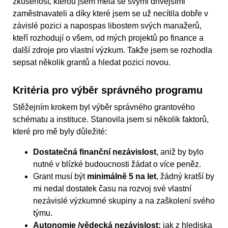
zkušenost, kterou jsem měla se svými dřívějšími
zaměstnavateli a díky které jsem se už necítila dobře v
závislé pozici a napospas libostem svých manažerů,
kteří rozhodují o všem, od mých projektů po finance a
další zdroje pro vlastní výzkum. Takže jsem se rozhodla
sepsat několik grantů a hledat pozici novou.
Kritéria pro výběr správného programu
Stěžejním krokem byl výběr správného grantového
schématu a instituce. Stanovila jsem si několik faktorů,
které pro mě byly důležité:
Dostatečná finanční nezávislost
, aniž by bylo
nutné v blízké budoucnosti žádat o více peněz.
Grant musí být
minimálně 5 na let
, žádný kratší by
mi nedal dostatek času na rozvoj své vlastní
nezávislé výzkumné skupiny a na zaškolení svého
týmu.
Autonomie /vědecká nezávislost:
jak z hlediska