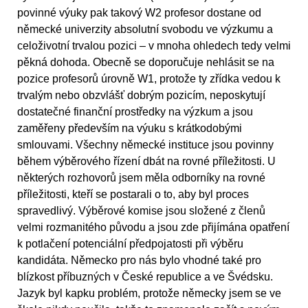
povinné výuky pak takový W2 profesor dostane od
německé univerzity absolutní svobodu ve výzkumu a
celoživotní trvalou pozici – v mnoha ohledech tedy velmi
pěkná dohoda. Obecně se doporučuje nehlásit se na
pozice profesorů úrovně W1, protože ty zřídka vedou k
trvalým nebo obzvlášť dobrým pozicím, neposkytují
dostatečné finanční prostředky na výzkum a jsou
zaměřeny především na výuku s krátkodobými
smlouvami. Všechny německé instituce jsou povinny
během výběrového řízení dbát na rovné příležitosti. U
některých rozhovorů jsem měla odborníky na rovné
příležitosti, kteří se postarali o to, aby byl proces
spravedlivý. Výběrové komise jsou složené z členů
velmi rozmanitého původu a jsou zde přijímána opatření
k potlačení potenciální předpojatosti při výběru
kandidáta. Německo pro nás bylo vhodné také pro
blízkost příbuzných v České republice a ve Švédsku.
Jazyk byl kapku problém, protože německy jsem se ve