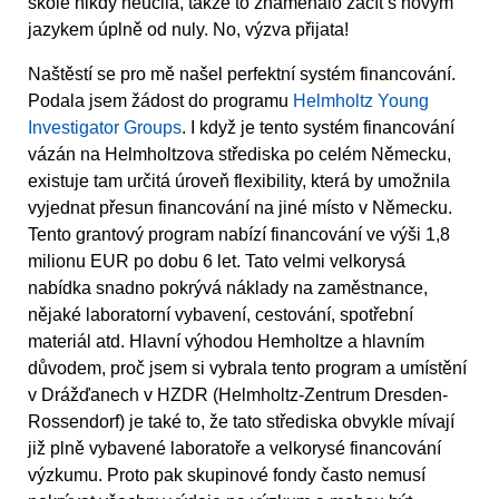
škole nikdy neučila, takže to znamenalo začít s novým
jazykem úplně od nuly. No, výzva přijata!
Naštěstí se pro mě našel perfektní systém financování.
Podala jsem žádost do programu
Helmholtz Young
Investigator Groups
. I když je tento systém financování
vázán na Helmholtzova střediska po celém Německu,
existuje tam určitá úroveň flexibility, která by umožnila
vyjednat přesun financování na jiné místo v Německu.
Tento grantový program nabízí financování ve výši 1,8
milionu EUR po dobu 6 let. Tato velmi velkorysá
nabídka snadno pokrývá náklady na zaměstnance,
nějaké laboratorní vybavení, cestování, spotřební
materiál atd. Hlavní výhodou Hemholtze a hlavním
důvodem, proč jsem si vybrala tento program a umístění
v Drážďanech v HZDR (Helmholtz-Zentrum Dresden-
Rossendorf) je také to, že tato střediska obvykle mívají
již plně vybavené laboratoře a velkorysé financování
výzkumu. Proto pak skupinové fondy často nemusí