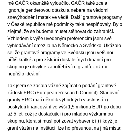
mě GAČR okamžitě vyloučilo. GAČR také zcela
ignoruje genderovou otázku a nebere na vědomí
znevýhodnění matek ve vědě. Další grantové programy
v České republice mé podmínky také nesplňovaly. Bylo
zřejmé, že se budeme muset stěhovat do zahraničí.
Vzhledem k výše uvedeným preferencím jsem své
vyhledávání omezila na Německo a Švédsko. Ukázalo
se, že grantové programy ve Švédsku jsou většinou
příliš krátké a pro získání dostatečných financí pro
skupinu je obvykle zapotřebí více grantů, což mi
nepřišlo ideální.
Tak jsem se začala vážně zajímat o podání grantové
žádosti ERC (European Research Council). Startovní
granty ERC mají několik výhodných vlastností: i)
poskytují financování ve výši 1,5 milionu EUR po dobu
až 5 let, což je dostačující i pro mladou výzkumnou
skupinu, která si musí pořizovat vybavení; ii) i když je
grant vázán na instituci, lze ho přesunout na jiná místa;