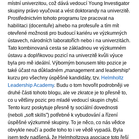
místní univerzitou, což dává vedoucí Young Investigator
skupiny právo vyučovat a vést doktorandy na univerzitě.
Prostřednictvím tohoto programu lze pracovat na
habilitaci (docentuře) a/nebo na profesuře a tím mít
otevřené možnosti pro budoucí kariéru ve výzkumných
ústavech, národních laboratořích nebo i na univerzitách.
Tato kombinovaná cesta se základnou ve výzkumném
ústavu a doplňkovou pozicí na univerzitě kvůli výuce
byla pro mě ideální. Výborným bonusem této pozice je
také účast na důkladném „management and leadership“
kurzu pro všechny úspěšné kandidáty, tzv.
Helmholtz
Leadership Academy
. Budu o tom hovořit podrobněji ve
druhé části tohoto blogu, ale ve zkratce je to přesně to,
co u většiny pozic pro mladé vedoucí skupin chybí.
Tento kurz poskytuje přesně ty sociální dovednosti
(neboli „soft skills”) potřebné k vybudování a řízení
úspěšné výzkumné skupiny. To je něco, co nás vědce
obvykle neučí a podle toho to i ve vědě vypadá. Byla
jsem tedy nadšená, že Helmholtzova asociace toto řeší