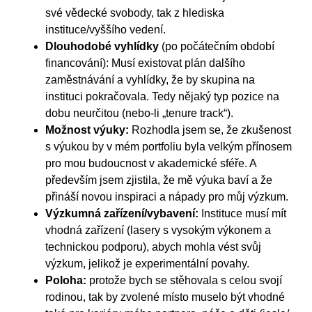
své vědecké svobody, tak z hlediska
instituce/vyššího vedení.
Dlouhodobé vyhlídky
(po počátečním období
financování): Musí existovat plán dalšího
zaměstnávání a vyhlídky, že by skupina na
instituci pokračovala. Tedy nějaký typ pozice na
dobu neurčitou (nebo-li „tenure track“).
Možnost výuky:
Rozhodla jsem se, že zkušenost
s výukou by v mém portfoliu byla velkým přínosem
pro mou budoucnost v akademické sféře. A
především jsem zjistila, že mě výuka baví a že
přináší novou inspiraci a nápady pro můj výzkum.
Výzkumná zařízení/vybavení:
Instituce musí mít
vhodná zařízení (lasery s vysokým výkonem a
technickou podporu), abych mohla vést svůj
výzkum, jelikož je experimentální povahy.
Poloha:
protože bych se stěhovala s celou svojí
rodinou, tak by zvolené místo muselo být vhodné