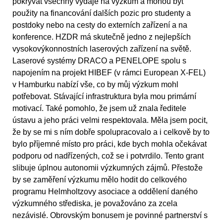
pokrývat všechny výdaje na výzkum a mohou být
použity na financování dalších pozic pro studenty a
postdoky nebo na cesty do externích zařízení a na
konference. HZDR má skutečně jedno z nejlepších
vysokovýkonnostních laserových zařízení na světě.
Laserové systémy DRACO a PENELOPE spolu s
napojením na projekt HIBEF (v rámci European X-FEL)
v Hamburku nabízí vše, co by můj výzkum mohl
potřebovat. Stávající infrastruktura byla mou primární
motivací. Také pomohlo, že jsem už znala ředitele
ústavu a jeho práci velmi respektovala. Měla jsem pocit,
že by se mi s ním dobře spolupracovalo a i celkově by to
bylo příjemné místo pro práci, kde bych mohla očekávat
podporu od nadřízených, což se i potvrdilo. Tento grant
slibuje úplnou autonomii výzkumných zájmů. Přestože
by se zaměření výzkumu mělo hodit do celkového
programu Helmholtzovy asociace a oddělení daného
výzkumného střediska, je považováno za zcela
nezávislé. Obrovským bonusem je povinné partnerství s