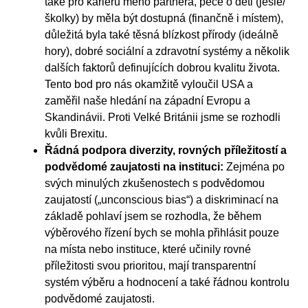
také pro kariéru mého partnera, péče o děti (jesle/
školky) by měla být dostupná (finančně i místem),
důležitá byla také těsná blízkost přírody (ideálně
hory), dobré sociální a zdravotní systémy a několik
dalších faktorů definujících dobrou kvalitu života.
Tento bod pro nás okamžitě vyloučil USA a
zaměřil naše hledání na západní Evropu a
Skandinávii. Proti Velké Británii jsme se rozhodli
kvůli Brexitu.
Řádná podpora diverzity, rovných příležitostí a
podvědomé zaujatosti na instituci:
Zejména po
svých minulých zkušenostech s podvědomou
zaujatostí („unconscious bias“) a diskriminací na
základě pohlaví jsem se rozhodla, že během
výběrového řízení bych se mohla přihlásit pouze
na místa nebo instituce, které učinily rovné
příležitosti svou prioritou, mají transparentní
systém výběru a hodnocení a také řádnou kontrolu
podvědomé zaujatosti.