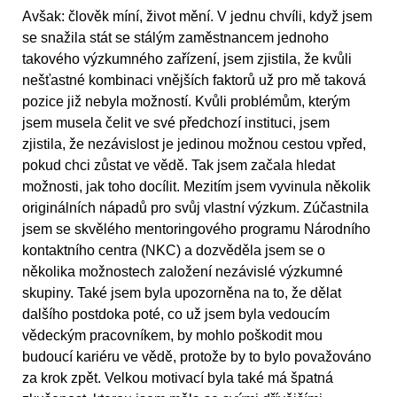
Avšak: člověk míní, život mění. V jednu chvíli, když jsem
se snažila stát se stálým zaměstnancem jednoho
takového výzkumného zařízení, jsem zjistila, že kvůli
nešťastné kombinaci vnějších faktorů už pro mě taková
pozice již nebyla možností. Kvůli problémům, kterým
jsem musela čelit ve své předchozí instituci, jsem
zjistila, že nezávislost je jedinou možnou cestou vpřed,
pokud chci zůstat ve vědě. Tak jsem začala hledat
možnosti, jak toho docílit. Mezitím jsem vyvinula několik
originálních nápadů pro svůj vlastní výzkum. Zúčastnila
jsem se skvělého mentoringového programu Národního
kontaktního centra (NKC) a dozvěděla jsem se o
několika možnostech založení nezávislé výzkumné
skupiny. Také jsem byla upozorněna na to, že dělat
dalšího postdoka poté, co už jsem byla vedoucím
vědeckým pracovníkem, by mohlo poškodit mou
budoucí kariéru ve vědě, protože by to bylo považováno
za krok zpět. Velkou motivací byla také má špatná