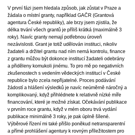
V první fázi jsem hledala způsob, jak zůstat v Praze a
žádala o místní granty, například GAČR (Grantová
agentura České republiky), ale brzy jsem zjistila, že
délka trvání všech grantů je příliš krátká (maximálně 3
roky). Navíc granty nemají potřebnou úroveň
nezávislosti. Grant je totiž udělován instituci, nikoliv
žadateli a držitel grantu nad ním nemá kontrolu, finance
z grantu můžou být dokonce institucí žadateli odebrány
a přiděleny komukoli jinému. To pro mě po negativních
zkušenostech s vedením vědeckých institucí v České
republice bylo zcela nepřijatelné. Proces podávání
žádostí a hlášení výsledků je navíc neúměrně náročný a
komplikovaný, když přihlédnete k relativně nízké míře
financování, které je možné získat. Očekávání publikace
v prvním roce grantu, když v mém oboru trvá vydání
publikace minimálně 3 roky, je pak úplně šílené.
Výběrové řízení mi také přišlo poněkud netransparentní
a přímé prohlášení agentury k rovným příležitostem pro