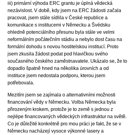
iii) primární výhoda ERC grantu je úplná vědecká
nezávislost. V době, kdy jsem na ERC žádosti začala
pracovat, jsem stále sídlila v České republice a
komunikace s institucemi v Německu a Švédsku
ohledně potenciálního přesunu byla stále ve velmi
neformálním počátečním stádiu a nebylo dost času na
formální dohodu s novou hostitelskou institucí. Proto
jsem zkusila žádost podat pod hlavičkou svého
současného českého zaměstnavatele. Ukázalo se, že to
dopadlo špatně hned na několika úrovních a od
instituce jsem nedostala podporu, kterou jsem
potřebovala.
Mezitím jsem se zajímala o alternativními možnosti
financování vědy v Německu. Volba Německa byla
přirozeným krokem, protože je to země s jednou z
nejlépe financovaných vědeckých infrastruktur na světě.
Co je důležité konkrétně pro mou práci je fakt, že se v
Německu nacházejí vysoce výkonné lasery a