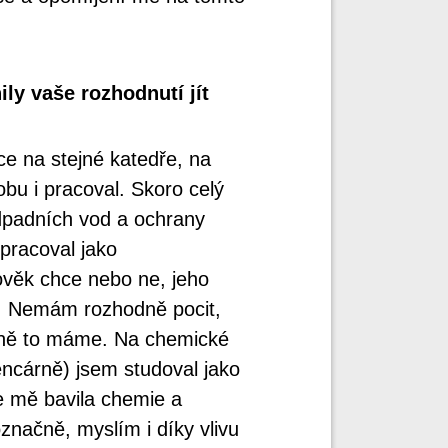
ily vaše rozhodnutí jít
e na stejné katedře, na
obu i pracoval. Skoro celý
odpadních vod a ochrany
pracoval jako
ověk chce nebo ne, jeho
e. Nemám rozhodně pocit,
dině to máme. Na chemické
ncárně) jsem studoval jako
le mě bavila chemie a
značně, myslím i díky vlivu