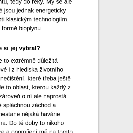
ntu, tedy do řeky. My se ale
é jsou jednak energeticky
ti klasickým technologiím,
 formě bioplynu.
 si jej vybral?
e to extrémně důležitá
vé i z hlediska životního
ečištění, které třeba ještě
e to oblast, kterou každý z
ároveň o ní ale naprostá
tě spláchnou záchod a
 nestane nějaká havárie
na. Do té doby to nikoho
ce a opomíjení mě na tomto