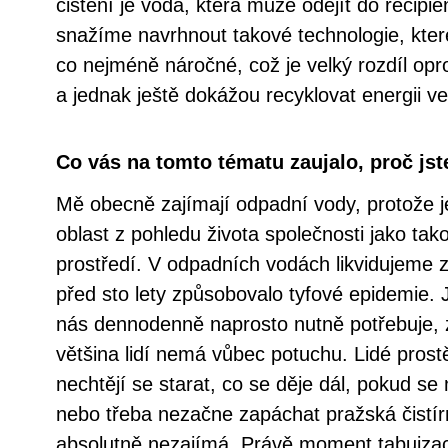
čištění je voda, která může odejít do recipie
snažíme navrhnout takové technologie, kter
co nejméně náročné, což je velký rozdíl opro
a jednak ještě dokážou recyklovat energii ve
Co vás na tomto tématu zaujalo, proč jste
Mě obecně zajímají odpadní vody, protože j
oblast z pohledu života společnosti jako tako
prostředí. V odpadních vodách likvidujeme zn
před sto lety způsobovalo tyfové epidemie. J
nás dennodenně naprosto nutně potřebuje, z
většina lidí nemá vůbec potuchu. Lidé pros
nechtějí se starat, co se děje dál, pokud se
nebo třeba nezačne zapáchat pražská čistír
absolutně nezajímá. Právě moment tabuiza