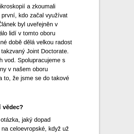
kroskopií a zkoumali
 první, kdo začal využívat
Článek byl uveřejněn v
lo lidí v tomto oboru
sné době dělá velkou radost
, takzvaný Joint Doctorate.
ch vod. Spolupracujeme s
chny v našem oboru
a to, že jsme se do takové
í vědec?
 otázka, jaký dopad
 na celoevropské, když už