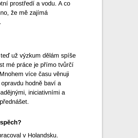
ní prostředí a vodu. A co
asno, že mě zajímá
.
 teď už výzkum dělám spíše
st mé práce je přímo tvůrčí
. Mnohem více času věnuji
 opravdu hodně baví a
adějnými, iniciativními a
 přednášet.
úspěch?
pracoval v Holandsku.