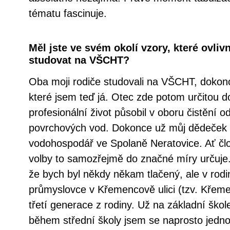
tématu fascinuje.
Měl jste ve svém okolí vzory, které ovlivn
studovat na VŠCHT?
Oba moji rodiče studovali na VŠCHT, dokonc
které jsem teď já. Otec zde potom určitou d
profesionální život působil v oboru čistění 
povrchových vod. Dokonce už můj dědeček 
vodohospodář ve Spolaně Neratovice. Ať čl
volby to samozřejmě do značné míry určuj
že bych byl někdy někam tlačený, ale v ro
průmyslovce v Křemencově ulici (tzv. Křeme
třetí generace z rodiny. Už na základní ško
během střední školy jsem se naprosto jedno