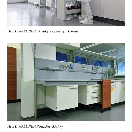
HPST: WALDNER Skříňky s výsuvným košem
HPST: WALDNER Pojízdné skříňky