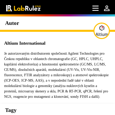
Autor
Altium International
Je autorizovaným distributorem společnosti Agilent Technologies pro
Českou republiku v oblastech chromatografie (GC, HPLC, UHPLC,
kapilární elektroforéza) a hmotnostní spektrometrie (GC/MS, LC/MS,
CE/MS), disolučních aparátů, molekulární (UV-Vis, UV-Vis-NIR,
fluorescence, FTIR analyzátory a mikroskopy) a atomové spektroskopie
(ICP-OES, ICP-MS, AAS), a v neposlední řadě také v oblasti
molekulární biologie a genomiky (analýza nukleových kyselin a
proteinů, microarray skenery a skla, PCR & RT-PCR, qPCR, řešení pro
NGS, reagencie pro mutagenezi a klonování, sondy FISH a další).
Tagy