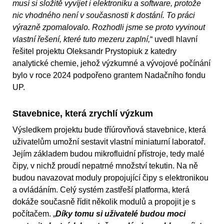
musí si složitě vyvíjet i elektroniku a software, protože
nic vhodného není v současnosti k dostání. To práci
výrazně zpomalovalo. Rozhodli jsme se proto vyvinout
vlastní řešení, které tuto mezeru zaplní,
“ uvedl hlavní
řešitel projektu Oleksandr Prystopiuk z katedry
analytické chemie, jehož výzkumné a vývojové počínání
bylo v roce 2024 podpořeno grantem Nadačního fondu
UP.
Stavebnice, která zrychlí výzkum
Výsledkem projektu bude tříúrovňová stavebnice, která
uživatelům umožní sestavit vlastní miniaturní laboratoř.
Jejím základem budou mikrofluidní přístroje, tedy malé
čipy, v nichž proudí nepatrné množství tekutin. Na ně
budou navazovat moduly propojující čipy s elektronikou
a ovládáním. Celý systém zastřeší platforma, která
dokáže současně řídit několik modulů a propojit je s
počítačem. „
Díky tomu si uživatelé budou moci