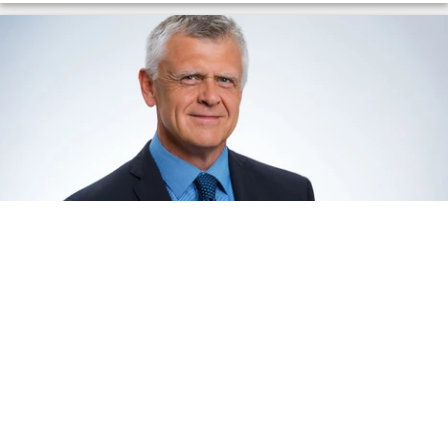
|
Článek
Video
Pavel Šebek: Farmaceutický průmysl může
transformovat českou ekonomiku
Pavla Šebka, ředitele vývoje společnosti Zentiva, jsme se ptali
na to, jakým výzvám čelí farmaceutický průmysl a v čem je
specifický vývoj generických léčiv.