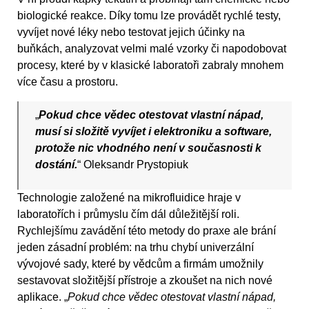
biologické reakce. Díky tomu lze provádět rychlé testy,
vyvíjet nové léky nebo testovat jejich účinky na
buňkách, analyzovat velmi malé vzorky či napodobovat
procesy, které by v klasické laboratoři zabraly mnohem
více času a prostoru.
„
Pokud chce vědec otestovat vlastní nápad,
musí si složitě vyvíjet i elektroniku a software,
protože nic vhodného není v současnosti k
dostání.
“ Oleksandr Prystopiuk
Technologie založené na mikrofluidice hraje v
laboratořích i průmyslu čím dál důležitější roli.
Rychlejšímu zavádění této metody do praxe ale brání
jeden zásadní problém: na trhu chybí univerzální
vývojové sady, které by vědcům a firmám umožnily
sestavovat složitější přístroje a zkoušet na nich nové
aplikace. „
Pokud chce vědec otestovat vlastní nápad,