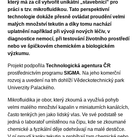
který má za cíl vytvořit unikátní „stavebnici“ pro
práci s tzv. mikrofluidikou. Tato perspektivní
technologie dokáže přesně ovládat proudění velmi
malých množství tekutin a díky tomu nachází
uplatnění například při vývoji nových léčiv, v
diagnostice nemocí, při testování životního prostředí
nebo ve špičkovém chemickém a biologickém
výzkumu.
Projekt podpořila
Technologická agentura ČR
prostřednictvím programu
SIGMA
. Na jeho komerční
rozvoj a uvedení na trh dohlíží Vědeckotechnický park
Univerzity Palackého.
Mikrofluidika je obor, který zkoumá a využívá pohyb
velmi malého množství kapalin v miniaturních kanálcích,
často tenkých jen jako lidský vlas. Ve své podstatě se
jedná o laboratoř umístěnou na čipu, kde se zkoumané
chemické a fyzikální děje odehrávají na malé destičce.
V ní proudí kapky tekutin a probíhají tam chemické nebo