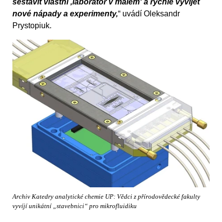
sestavit vlastní ‚laboratoř v malém‘ a rychle vyvíjet
nové nápady a experimenty,
“ uvádí Oleksandr
Prystopiuk.
Archiv Katedry analytické chemie UP: Vědci z přírodovědecké fakulty
vyvíjí unikátní „stavebnici“ pro mikrofluidiku