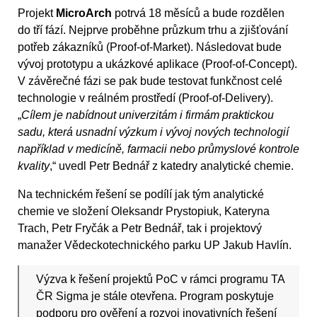
Projekt
MicroArch
potrvá 18 měsíců a bude rozdělen
do tří fází. Nejprve proběhne průzkum trhu a zjišťování
potřeb zákazníků (Proof-of-Market). Následovat bude
vývoj prototypu a ukázkové aplikace (Proof-of-Concept).
V závěrečné fázi se pak bude testovat funkčnost celé
technologie v reálném prostředí (Proof-of-Delivery).
„
Cílem je nabídnout univerzitám i firmám praktickou
sadu, která usnadní výzkum i vývoj nových technologií
například v medicíně, farmacii nebo průmyslové kontrole
kvality
,“ uvedl Petr Bednář z katedry analytické chemie.
Na technickém řešení se podílí jak tým analytické
chemie ve složení Oleksandr Prystopiuk, Kateryna
Trach, Petr Fryčák a Petr Bednář, tak i projektový
manažer Vědeckotechnického parku UP Jakub Havlín.
Výzva k řešení projektů PoC v rámci programu TA
ČR Sigma je stále otevřena. Program poskytuje
podporu pro ověření a rozvoj inovativních řešení