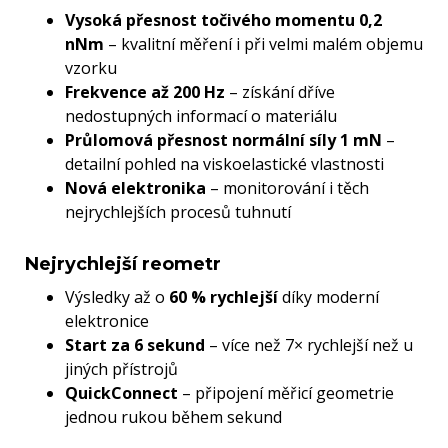
Vysoká přesnost točivého momentu 0,2
nNm
– kvalitní měření i při velmi malém objemu
vzorku
Frekvence až 200 Hz
– získání dříve
nedostupných informací o materiálu
Průlomová přesnost normální síly 1 mN
–
detailní pohled na viskoelastické vlastnosti
Nová elektronika
– monitorování i těch
nejrychlejších procesů tuhnutí
Nejrychlejší reometr
Výsledky až o
60 % rychlejší
díky moderní
elektronice
Start za 6 sekund
– více než 7× rychlejší než u
jiných přístrojů
QuickConnect
– připojení měřicí geometrie
jednou rukou během sekund