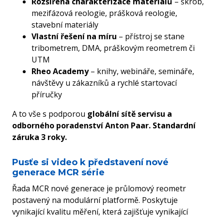
Rozšířená charakterizace materiálů
– škrob,
mezifázová reologie, prášková reologie,
stavební materiály
Vlastní řešení na míru
– přístroj se stane
tribometrem, DMA, práškovým reometrem či
UTM
Rheo Academy
– knihy, webináře, semináře,
návštěvy u zákazníků a rychlé startovací
příručky
A to vše s podporou
globální sítě servisu a
odborného poradenství Anton Paar. Standardní
záruka 3 roky.
Pusťe si video k představení nové
generace MCR série
Řada MCR nové generace je průlomový reometr
postavený na modulární platformě. Poskytuje
vynikající kvalitu měření, která zajišťuje vynikající