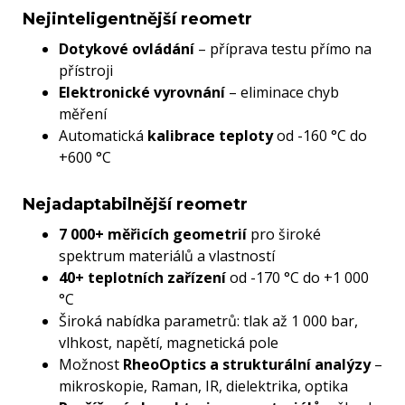
Nejinteligentnější reometr
Dotykové ovládání
– příprava testu přímo na
přístroji
Elektronické vyrovnání
– eliminace chyb
měření
Automatická
kalibrace teploty
od -160 °C do
+600 °C
Nejadaptabilnější reometr
7 000+ měřicích geometrií
pro široké
spektrum materiálů a vlastností
40+ teplotních zařízení
od -170 °C do +1 000
°C
Široká nabídka parametrů: tlak až 1 000 bar,
vlhkost, napětí, magnetická pole
Možnost
RheoOptics a strukturální analýzy
–
mikroskopie, Raman, IR, dielektrika, optika