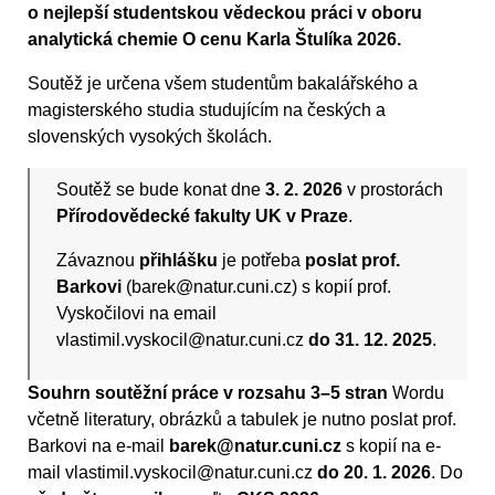
o nejlepší studentskou vědeckou práci v oboru
analytická chemie O cenu Karla Štulíka 2026.
Soutěž je určena všem studentům bakalářského a
magisterského studia studujícím na českých a
slovenských vysokých školách.
Soutěž se bude konat dne
3. 2. 2026
v prostorách
Přírodovědecké fakulty UK v Praze
.
Závaznou
přihlášku
je potřeba
poslat prof.
Barkovi
(barek@natur.cuni.cz) s kopií prof.
Vyskočilovi na email
vlastimil.vyskocil@natur.cuni.cz
do 31. 12. 2025
.
Souhrn soutěžní práce v rozsahu 3–5 stran
Wordu
včetně literatury, obrázků a tabulek je nutno poslat prof.
Barkovi na e-mail
barek@natur.cuni.cz
s kopií na e-
mail vlastimil.vyskocil@natur.cuni.cz
do 20. 1. 2026
. Do