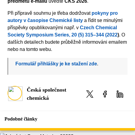
předmětu e-mailu
uveďte
CKS 2026
.
Při přípravě souhrnu je třeba dodržovat
pokyny pro
autory v časopise Chemické listy
a řídit se minulými
příspěvky opublikovanými např. v
Czech Chemical
Society Symposium Series, 20 (5) 315–344 (2022
)
. O
dalších detailech budete průběžně informováni emailem
nebo na tomto webu.
Formulář přihlášky je ke stažení zde
.
Česká společnost
chemická
Podobné články