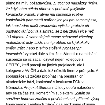
přímo na míru požadavkům. „
S trochou nadsázky říkám,
že když nám někdo přinese v podstatě jakýkoliv
keramický prášek, vrátíme mu suspenzi včetně
konkrétních parametrů potřebných jak pro samotný tisk,
tak i následné další zpracování výtisku, protože při
odstraňování pojiva a sintraci se z něj ztratí i více než
1/3 objemu. A samozřejmě máme schované všechny
materiálové listy, takže není problém se k jakékoliv
směsi vrátit, nebo z jejího složení vycházet při
inovacích,
“ vypráví dále s tím, že s žádostí o namíchání
suspenze se již začali ozývat nejen kolegové z
CEITEC, kteří pracují na jiných projektech, ale i
kolegové z AV ČR a dále též několik firem z průmyslu. A
spolupráce už začala probíhat i na přeshraniční
akademické bázi, konkrétně s institutem FGK v
Německu. Projekt 4
Slurries
má tedy dobře nakročeno,
aby se za čas stal komerčním subjektem. „
Zatím se
snažíme budovat značku a povědomí o ní, přičemž vývoj
financujeme z vnitřních zdrojů naší výzkumné skupiny.