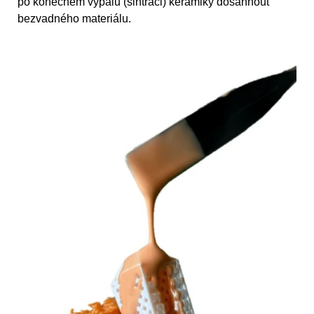
po konečném výpalu (sintraci) keramiky dosáhnout
bezvadného materiálu.