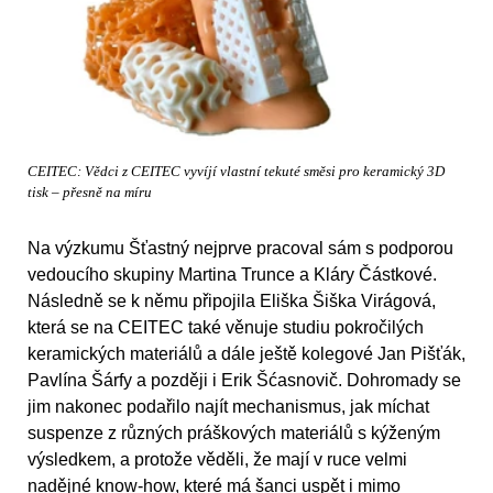
CEITEC: Vědci z CEITEC vyvíjí vlastní tekuté směsi pro keramický 3D
tisk – přesně na míru
Na výzkumu Šťastný nejprve pracoval sám s podporou
vedoucího skupiny Martina Trunce a Kláry Částkové.
Následně se k němu připojila Eliška Šiška Virágová,
která se na CEITEC také věnuje studiu pokročilých
keramických materiálů a dále ještě kolegové Jan Pišťák,
Pavlína Šárfy a později i Erik Šćasnovič. Dohromady se
jim nakonec podařilo najít mechanismus, jak míchat
suspenze z různých práškových materiálů s kýženým
výsledkem, a protože věděli, že mají v ruce velmi
nadějné know-how, které má šanci uspět i mimo