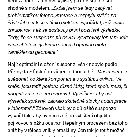
není žádoucí, a hotové výtisky pak nejsou nejsou
shodné s modelem. „
Začal jsem se tedy zabývat
problematikou fotopolymerace a rozptylu světla na
částicích a jak se s tímto efektem vypořádat, což trvalo
zhruba rok, než se dostavily první pozitivní výsledky.
Tedy, že se suspenze při osvitu vytvrzovaly jen tam, kde
jsme chtěli, a výsledná součást opravdu měla
zamýšlenou geometrii.
”
Najít optimální složení suspenzí však nebylo podle
Přemysla Šťastného vůbec jednoduché. „
Musel jsem si
uvědomit, co která komponenta v systému ovlivní. Ve
směsi jsou totiž potřeba různé látky, které spolu musí, či
naopak zase nesmí reagovat. Vyvážit je, aby byl
výsledek správný, zabralo skutečně stovky hodin práce
v laboratoři.
“ Zároveň však bylo důležité suspenze
vytvořit tak, aby bylo možné po vytištění objektu
pojivovou složku odstranit tepelným procesem bez toho,
aniž by v tělese vnikly praskliny. Jen tak je totiž možné