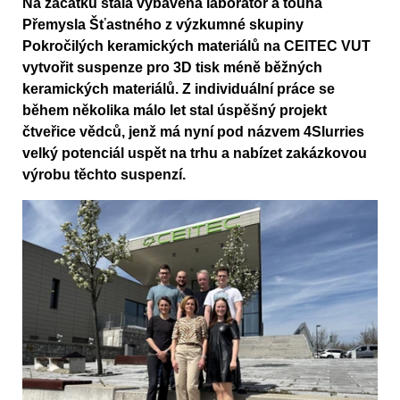
Na začátku stála vybavená laboratoř a touha
Přemysla Šťastného z výzkumné skupiny
Pokročilých keramických materiálů na CEITEC VUT
vytvořit suspenze pro 3D tisk méně běžných
keramických materiálů. Z individuální práce se
během několika málo let stal úspěšný projekt
čtveřice vědců, jenž má nyní pod názvem 4Slurries
velký potenciál uspět na trhu a nabízet zakázkovou
výrobu těchto suspenzí.