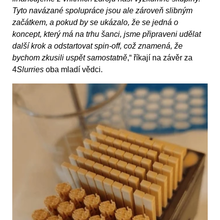
Tyto navázané spolupráce jsou ale zároveň slibným
začátkem, a pokud by se ukázalo, že se jedná o
koncept, který má na trhu šanci, jsme připraveni udělat
další krok a odstartovat spin-off, což znamená, že
bychom zkusili uspět samostatně
,“ říkají na závěr za
4
Slurries
oba mladí vědci.