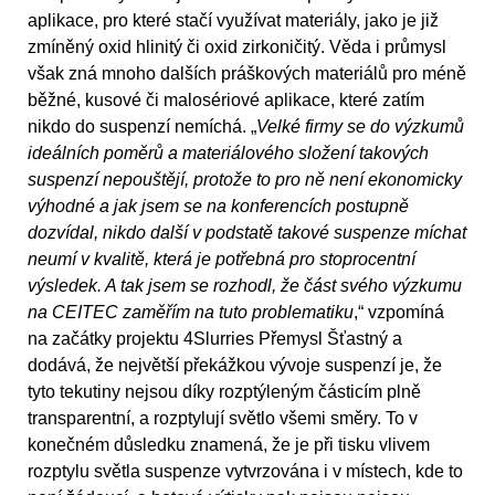
aplikace, pro které stačí využívat materiály, jako je již
zmíněný oxid hlinitý či oxid zirkoničitý. Věda i průmysl
však zná mnoho dalších práškových materiálů pro méně
běžné, kusové či malosériové aplikace, které zatím
nikdo do suspenzí nemíchá. „
Velké firmy se do výzkumů
ideálních poměrů a materiálového složení takových
suspenzí nepouštějí, protože to pro ně není ekonomicky
výhodné a jak jsem se na konferencích postupně
dozvídal, nikdo další v podstatě takové suspenze míchat
neumí v kvalitě, která je potřebná pro stoprocentní
výsledek. A tak jsem se rozhodl, že část svého výzkumu
na CEITEC zaměřím na tuto problematiku
,“ vzpomíná
na začátky projektu 4Slurries Přemysl Šťastný a
dodává, že největší překážkou vývoje suspenzí je, že
tyto tekutiny nejsou díky rozptýleným částicím plně
transparentní, a rozptylují světlo všemi směry. To v
konečném důsledku znamená, že je při tisku vlivem
rozptylu světla suspenze vytvrzována i v místech, kde to