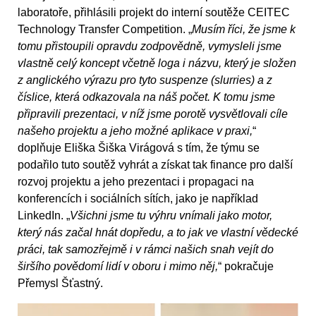
laboratoře, přihlásili projekt do interní soutěže CEITEC
Technology Transfer Competition. „
Musím říci, že jsme k
tomu přistoupili opravdu zodpovědně, vymysleli jsme
vlastně celý koncept včetně loga i názvu, který je složen
z anglického výrazu pro tyto suspenze (slurries) a z
číslice, která odkazovala na náš počet. K tomu jsme
připravili prezentaci, v níž jsme porotě vysvětlovali cíle
našeho projektu a jeho možné aplikace v praxi,
“
doplňuje Eliška Šiška Virágová s tím, že týmu se
podařilo tuto soutěž vyhrát a získat tak finance pro další
rozvoj projektu a jeho prezentaci i propagaci na
konferencích i sociálních sítích, jako je například
LinkedIn. „
Všichni jsme tu výhru vnímali jako motor,
který nás začal hnát dopředu, a to jak ve vlastní vědecké
práci, tak samozřejmě i v rámci našich snah vejít do
širšího povědomí lidí v oboru i mimo něj,
“ pokračuje
Přemysl Šťastný.