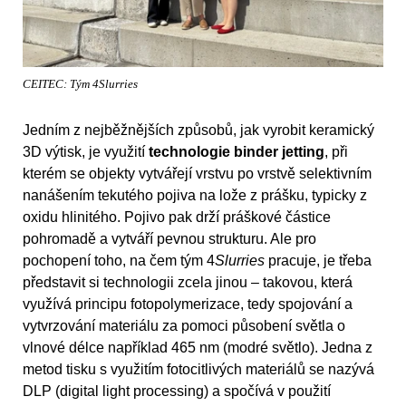
CEITEC: Tým 4Slurries
Jedním z nejběžnějších způsobů, jak vyrobit keramický
3D výtisk, je využití
technologie binder jetting
, při
kterém se objekty vytvářejí vrstvu po vrstvě selektivním
nanášením tekutého pojiva na lože z prášku, typicky z
oxidu hlinitého. Pojivo pak drží práškové částice
pohromadě a vytváří pevnou strukturu. Ale pro
pochopení toho, na čem tým 4
Slurries
pracuje, je třeba
představit si technologii zcela jinou – takovou, která
využívá principu fotopolymerizace, tedy spojování a
vytvrzování materiálu za pomoci působení světla o
vlnové délce například 465 nm (modré světlo). Jedna z
metod tisku s využitím fotocitlivých materiálů se nazývá
DLP (digital light processing) a spočívá v použití