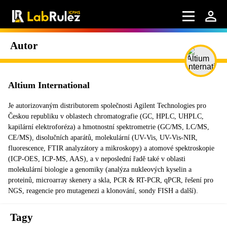
Autor
Altium International
Je autorizovaným distributorem společnosti Agilent Technologies pro
Českou republiku v oblastech chromatografie (GC, HPLC, UHPLC,
kapilární elektroforéza) a hmotnostní spektrometrie (GC/MS, LC/MS,
CE/MS), disolučních aparátů, molekulární (UV-Vis, UV-Vis-NIR,
fluorescence, FTIR analyzátory a mikroskopy) a atomové spektroskopie
(ICP-OES, ICP-MS, AAS), a v neposlední řadě také v oblasti
molekulární biologie a genomiky (analýza nukleových kyselin a
proteinů, microarray skenery a skla, PCR & RT-PCR, qPCR, řešení pro
NGS, reagencie pro mutagenezi a klonování, sondy FISH a další).
Tagy